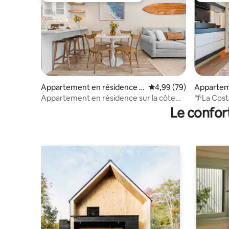
Appartement en résidence ⋅
Évaluation moyenne sur
4,99 (79)
Appartem
Carlsbad
Carlsbad
Appartement en résidence sur la côte
🌴La Costa R
californienne
luxe pour
Le confor