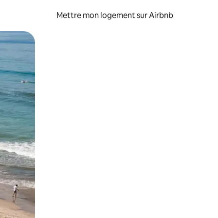
Mettre mon logement sur Airbnb
sant glisser.