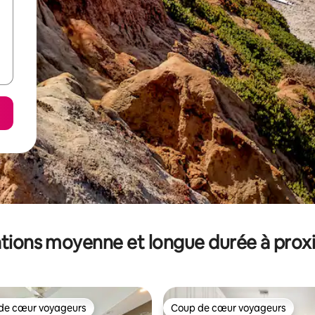
tions moyenne et longue durée à prox
de cœur voyageurs
Coup de cœur voyageurs
 cœur voyageurs les plus appréciés
Coup de cœur voyageurs