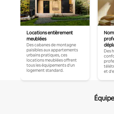
Locations entièrement
Noma
meublées
prof
dépl
Des cabanes de montagne
paisibles aux appartements
Des 
urbains pratiques, ces
confo
locations meublées offrent
profe
tous les équipements d'un
télét
logement standard.
et d'
Équipe