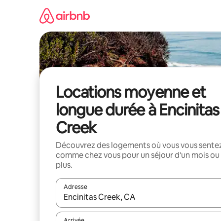
Aller
directement
au
contenu
Locations moyenne et
longue durée à Encinitas
Creek
Découvrez des logements où vous vous sente
comme chez vous pour un séjour d'un mois ou
plus.
Adresse
Lorsque les résultats s'affichent, utilisez les flèc
Arrivée