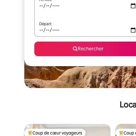
Départ
Rechercher
Loca
Coup de cœur voyageurs
Coup 
Coups de cœur voyageurs les plus appréciés
Coups de