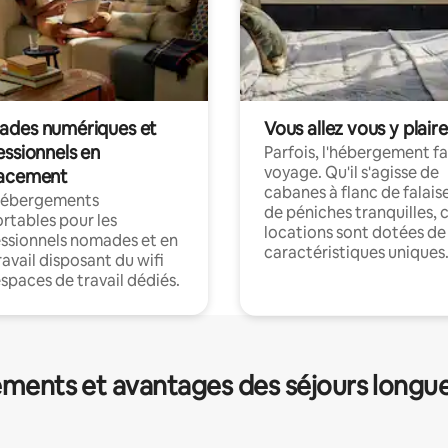
des numériques et
Vous allez vous y plaire
essionnels en
Parfois, l'hébergement fai
voyage. Qu'il s'agisse de
acement
cabanes à flanc de falais
hébergements
de péniches tranquilles, 
rtables pour les
locations sont dotées de
ssionnels nomades et en
caractéristiques uniques
ravail disposant du wifi
espaces de travail dédiés.
ments et avantages des séjours longu