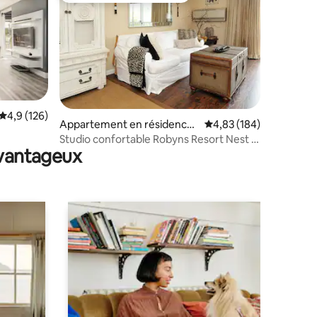
Évaluation moyenne sur la base de 126 commentaires : 4,9 sur 5
4,9 (126)
ntaires : 4,95 sur 5
Appartement en résidence ⋅
Évaluation moyenne sur
4,83 (184)
Carlsbad
Studio confortable Robyns Resort Nest &
avantageux
Spa