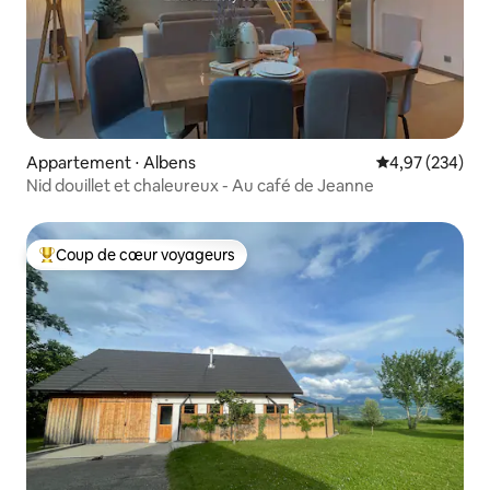
Appartement ⋅ Albens
Évaluation moy
4,97 (234)
Nid douillet et chaleureux - Au café de Jeanne
Coup de cœur voyageurs
Coups de cœur voyageurs les plus appréciés