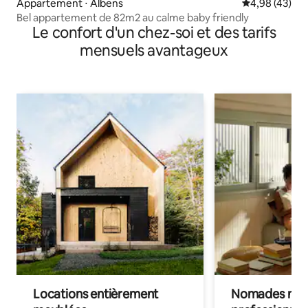
Appartement ⋅ Albens
Évaluation mo
4,98 (43)
Bel appartement de 82m2 au calme baby friendly
Le confort d'un chez-soi et des tarifs
mensuels avantageux
Locations entièrement
Nomades num