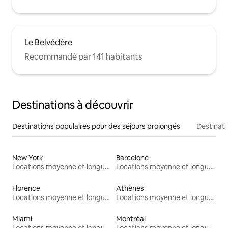
Le Belvédère
Recommandé par 141 habitants
Destinations à découvrir
Destinations populaires pour des séjours prolongés
Destinati
New York
Barcelone
Locations moyenne et longue durée
Locations moyenne et longue durée
Florence
Athènes
Locations moyenne et longue durée
Locations moyenne et longue durée
Miami
Montréal