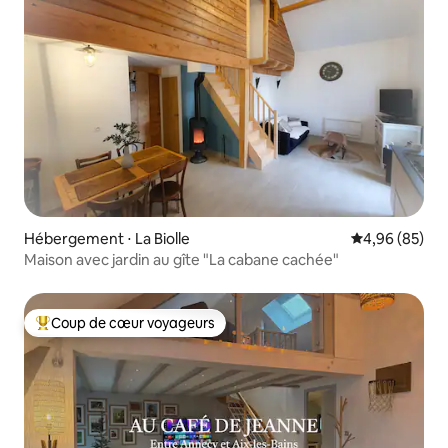
Hébergement ⋅ La Biolle
Évaluation mo
4,96 (85)
Maison avec jardin au gîte "La cabane cachée"
Coup de cœur voyageurs
Coups de cœur voyageurs les plus appréciés