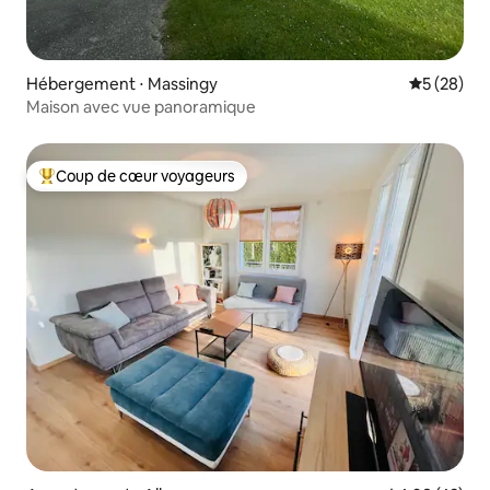
Hébergement ⋅ Massingy
Évaluation
5 (28)
Maison avec vue panoramique
Coup de cœur voyageurs
Coups de cœur voyageurs les plus appréciés