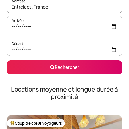
Adresse
Lorsque les résultats s'affichent, utilisez les flèches vers le hau
Arrivée
Départ
Rechercher
Locations moyenne et longue durée à
proximité
Coup de cœur voyageurs
Coups de cœur voyageurs les plus appréciés