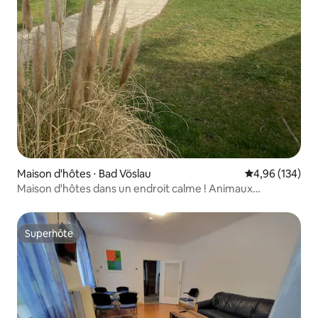
Maison d'hôtes ⋅ Bad Vöslau
Évaluation moy
4,96 (134)
Maison d'hôtes dans un endroit calme ! Animaux
acceptés !
Superhôte
Superhôte