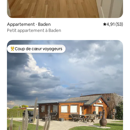
Appartement ⋅ Baden
Évaluation mo
4,91 (53)
Petit appartement à Baden
Coup de cœur voyageurs
Coups de cœur voyageurs les plus appréciés