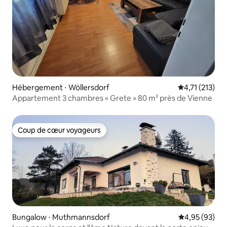
Hébergement ⋅ Wöllersdorf
Évaluation mo
4,71 (213)
Appartement 3 chambres « Grete » 80 m² près de Vienne
Coup de cœur voyageurs
Coup de cœur voyageurs
Bungalow ⋅ Muthmannsdorf
Évaluation mo
4,95 (93)