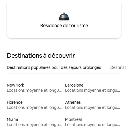
Résidence de tourisme
Destinations à découvrir
Destinations populaires pour des séjours prolongés
Destinati
New York
Barcelone
Locations moyenne et longue durée
Locations moyenne et longue durée
Florence
Athènes
Locations moyenne et longue durée
Locations moyenne et longue durée
Miami
Montréal
Locations moyenne et longue durée
Locations moyenne et longue durée