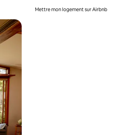
Mettre mon logement sur Airbnb
sant glisser.