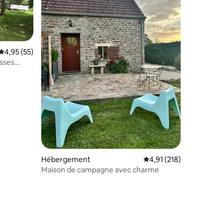
Évaluation moyenne sur la base de 55 commentaires : 4,95 sur 5
4,95 (55)
isses
taires : 4,89 sur 5
Hébergement
Évaluation moyenne sur
4,91 (218)
Maison de campagne avec charme