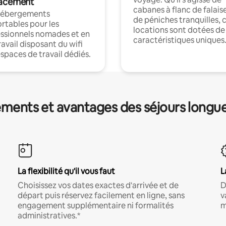
acement
cabanes à flanc de falais
hébergements
de péniches tranquilles, 
rtables pour les
locations sont dotées de
ssionnels nomades et en
caractéristiques uniques
ravail disposant du wifi
espaces de travail dédiés.
ments et avantages des séjours longu
La flexibilité qu'il vous faut
L
Choisissez vos dates exactes d'arrivée et de
D
départ puis réservez facilement en ligne, sans
v
engagement supplémentaire ni formalités
m
administratives.*