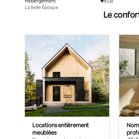
Hébergement
Évaluation moyenn
5 (3)
La Belle Époque
Le confor
Locations entièrement
Noma
meublées
prof