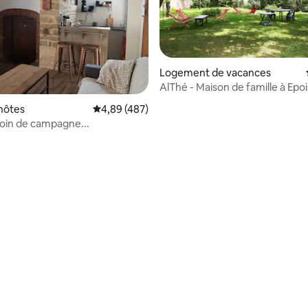
Logement de vacances
AlThé - Maison de famille à Epo
(Bourgogne)
hôtes
Évaluation moyenne sur la base de 487 commen
4,89 (487)
coin de campagne...