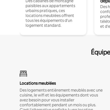
dépl
Des cabanes de montagne
paisibles aux appartements
Des 
urbains pratiques, ces
confo
locations meublées offrent
profe
tous les équipements d'un
télét
logement standard.
et d'
Équipe
Locations meublées
Des logements entièrement meublés avec une
cuisine, le wifi et les équipements dont vous
avez besoin pour vous installer
confortablement pendant un mois ou plus.
C'est l'alternative parfaite à une location