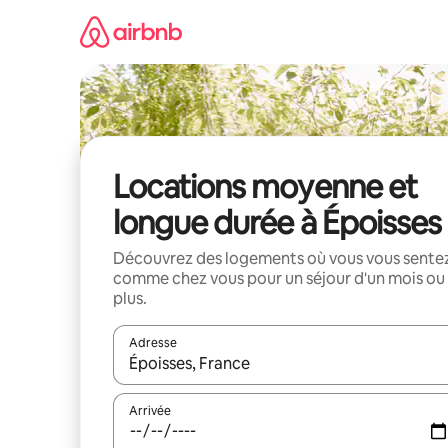
Aller
directement
au
contenu
Locations moyenne et
longue durée à Époisses
Découvrez des logements où vous vous sente
comme chez vous pour un séjour d'un mois ou
plus.
Adresse
Lorsque les résultats s'affichent, utilisez les flèc
Arrivée