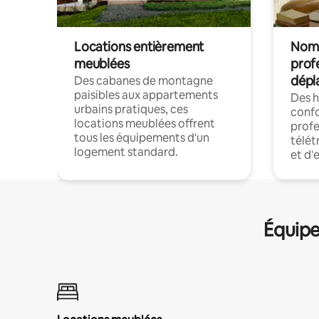
Locations entièrement
Noma
meublées
prof
dépl
Des cabanes de montagne
paisibles aux appartements
Des 
urbains pratiques, ces
confo
locations meublées offrent
profe
tous les équipements d'un
télét
logement standard.
et d'
Équipe