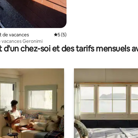
 de vacances
Évaluation moyenne sur la base de 5 co
5 (5)
e vacances Geronimi
t d'un chez-soi et des tarifs mensuels 