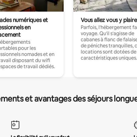
des numériques et
Vous allez vous y plaire
essionnels en
Parfois, l'hébergement fai
voyage. Qu'il s'agisse de
acement
cabanes à flanc de falais
hébergements
de péniches tranquilles, 
rtables pour les
locations sont dotées de
ssionnels nomades et en
caractéristiques uniques
ravail disposant du wifi
espaces de travail dédiés.
ments et avantages des séjours longu