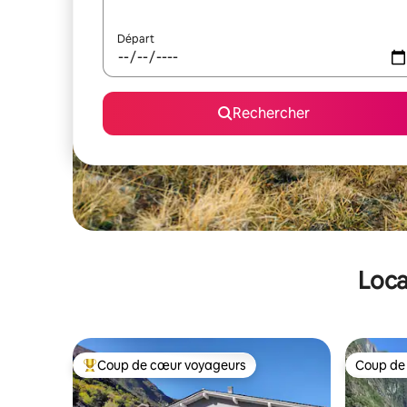
Départ
Rechercher
Loca
Coup de cœur voyageurs
Coup de
Coups de cœur voyageurs les plus appréciés
Coup de