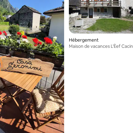
Hébergement
Maison de vacances L'Èef Caci
 la base de 29 commentaires : 4,97 sur 5