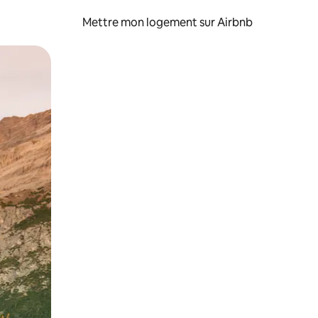
Mettre mon logement sur Airbnb
sant glisser.