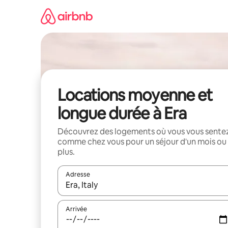
Aller
directement
au
contenu
Locations moyenne et
longue durée à Era
Découvrez des logements où vous vous sente
comme chez vous pour un séjour d'un mois ou
plus.
Adresse
Lorsque les résultats s'affichent, utilisez les flèc
Arrivée