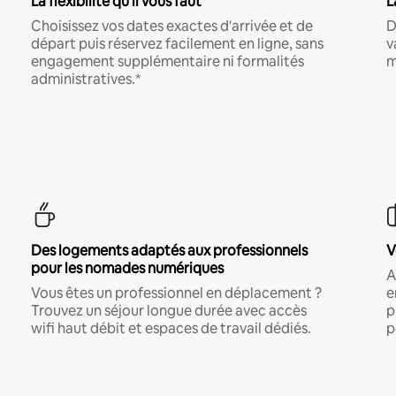
La flexibilité qu'il vous faut
L
Choisissez vos dates exactes d'arrivée et de
D
départ puis réservez facilement en ligne, sans
v
engagement supplémentaire ni formalités
m
administratives.*
Des logements adaptés aux professionnels
V
pour les nomades numériques
A
Vous êtes un professionnel en déplacement ?
e
Trouvez un séjour longue durée avec accès
p
wifi haut débit et espaces de travail dédiés.
p