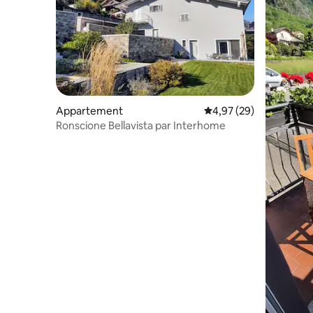
Appartement
Évaluation moyenne sur
4,97 (29)
Ronscione Bellavista par Interhome