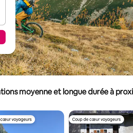
tions moyenne et longue durée à prox
 cœur voyageurs
Coup de cœur voyageurs
 cœur voyageurs
Coup de cœur voyageurs