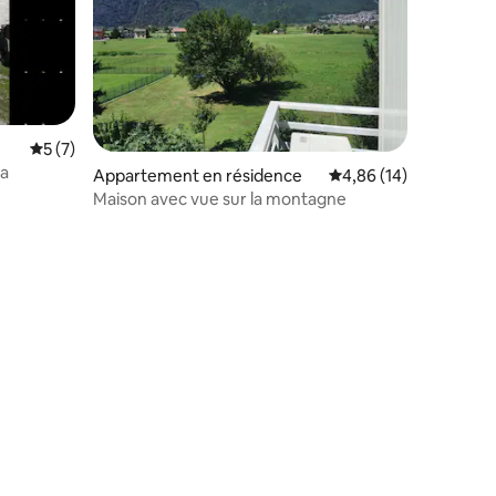
Évaluation moyenne sur la base de 7 commentaires : 5 sur 5
5 (7)
na
Appartement en résidence
Évaluation moyenne su
4,86 (14)
Maison avec vue sur la montagne