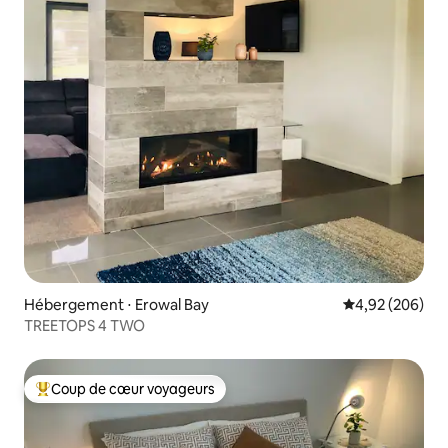
Hébergement ⋅ Erowal Bay
Évaluation moy
4,92 (206)
TREETOPS 4 TWO
Coup de cœur voyageurs
Coups de cœur voyageurs les plus appréciés