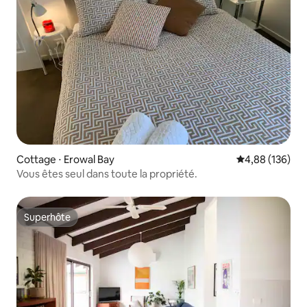
Cottage ⋅ Erowal Bay
Évaluation moy
4,88 (136)
Vous êtes seul dans toute la propriété.
Superhôte
Superhôte