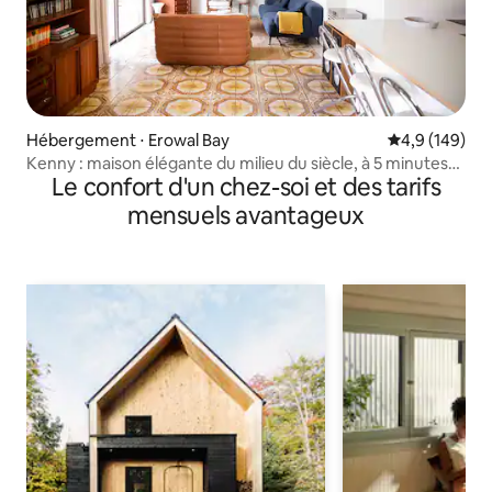
Hébergement ⋅ Erowal Bay
Évaluation mo
4,9 (149)
Kenny : maison élégante du milieu du siècle, à 5 minutes
Le confort d'un chez-soi et des tarifs
de Hyams
mensuels avantageux