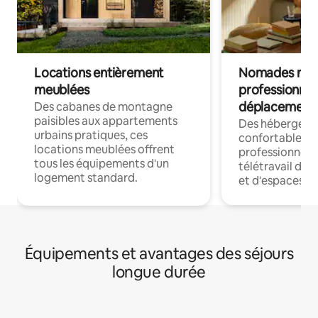
Locations entièrement
Nomades num
meublées
professionnel
déplacement
Des cabanes de montagne
paisibles aux appartements
Des hébergem
urbains pratiques, ces
confortables p
locations meublées offrent
professionnels
tous les équipements d'un
télétravail dis
logement standard.
et d'espaces de
Équipements et avantages des séjours
longue durée