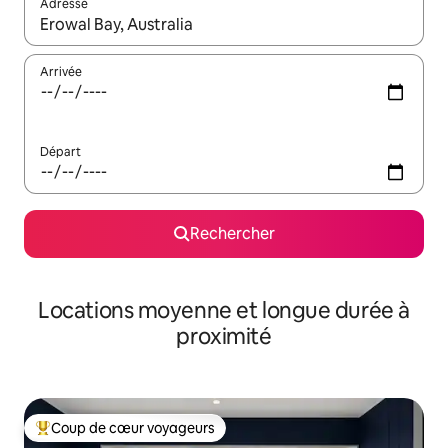
Adresse
Lorsque les résultats s'affichent, utilisez les flèches vers le hau
Arrivée
Départ
Rechercher
Locations moyenne et longue durée à
proximité
Coup de cœur voyageurs
Coups de cœur voyageurs les plus appréciés