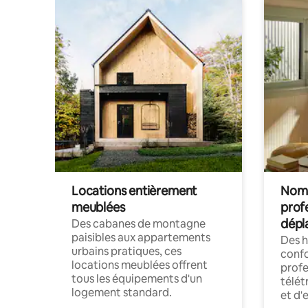
Locations entièrement
Noma
meublées
prof
dépl
Des cabanes de montagne
paisibles aux appartements
Des 
urbains pratiques, ces
confo
locations meublées offrent
profe
tous les équipements d'un
télét
logement standard.
et d'