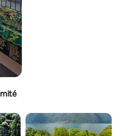
imité
lus appréciés