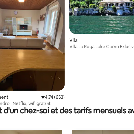
Villa
Villa La Ruga Lake Como Exlusi
 la base de 69 commentaires : 4,94 sur 5
ment
Évaluation moyenne sur la base de 653 comme
4,74 (653)
dro : Netflix, wifi gratuit
t d'un chez-soi et des tarifs mensuels 