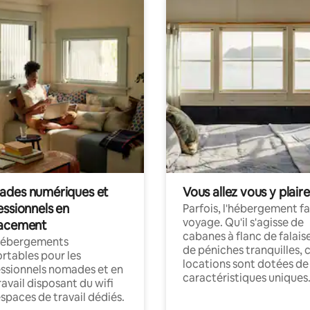
des numériques et
Vous allez vous y plaire
essionnels en
Parfois, l'hébergement fai
voyage. Qu'il s'agisse de
acement
cabanes à flanc de falais
hébergements
de péniches tranquilles, 
rtables pour les
locations sont dotées de
ssionnels nomades et en
caractéristiques uniques
ravail disposant du wifi
espaces de travail dédiés.