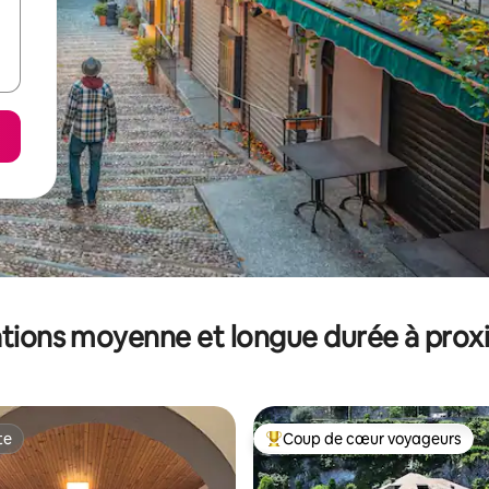
tions moyenne et longue durée à prox
te
Coup de cœur voyageurs
te
Coups de cœur voyageurs les p