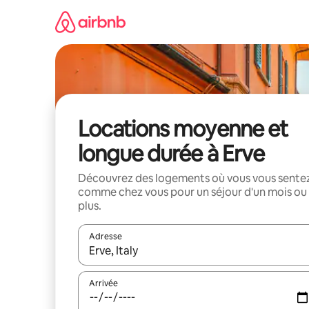
Aller
directement
au
contenu
Locations moyenne et
longue durée à Erve
Découvrez des logements où vous vous sente
comme chez vous pour un séjour d'un mois ou
plus.
Adresse
Lorsque les résultats s'affichent, utilisez les flèc
Arrivée