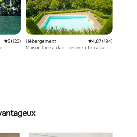
Évaluation moyenne sur la base de 123 commentaires : 5 sur 5
5 (123)
Hébergement
Évaluation moyenne sur
4,87 (194)
ve
Maison face au lac + piscine + terrasse +
parking
ntaires : 4,74 sur 5
avantageux