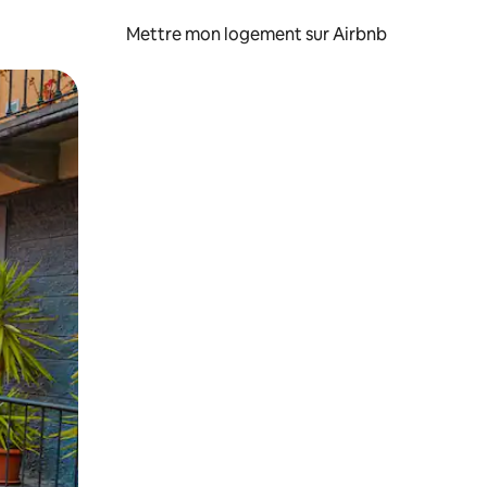
Mettre mon logement sur Airbnb
sant glisser.