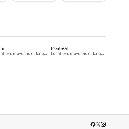
ami
Montréal
Locations moyenne et longue durée
Locations moyenne et longue durée