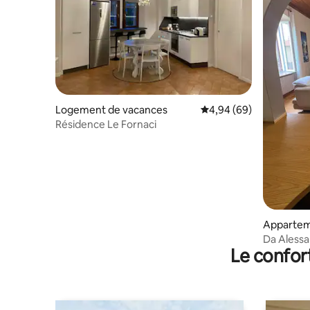
Logement de vacances
Évaluation moyenne sur
4,94 (69)
Résidence Le Fornaci
Apparte
Da Alessan
Le confor