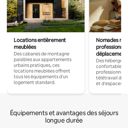
Locations entièrement
Nomades num
meublées
professionnel
déplacement
Des cabanes de montagne
paisibles aux appartements
Des hébergem
urbains pratiques, ces
confortables p
locations meublées offrent
professionnels
tous les équipements d'un
télétravail dis
logement standard.
et d'espaces de
Équipements et avantages des séjours
longue durée