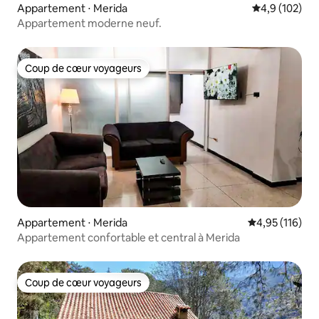
Appartement ⋅ Merida
Évaluation mo
4,9 (102)
Appartement moderne neuf.
Coup de cœur voyageurs
Coup de cœur voyageurs
Appartement ⋅ Merida
Évaluation moy
4,95 (116)
Appartement confortable et central à Merida
Coup de cœur voyageurs
Coup de cœur voyageurs