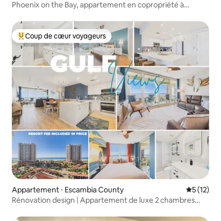
Phoenix on the Bay, appartement en copropriété à
Orange Beach 1416
Coup de cœur voyageurs
Coups de cœur voyageurs les plus appréciés
Appartement ⋅ Escambia County
Évaluation
5 (12)
Rénovation design | Appartement de luxe 2 chambres
avec vue sur le golfe