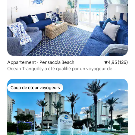
Appartement ⋅ Pensacola Beach
Évaluation moy
4,95 (126)
Ocean Tranquility a été qualifié par un voyageur de
« paradis sur terre ».
Coup de cœur voyageurs
Coup de cœur voyageurs