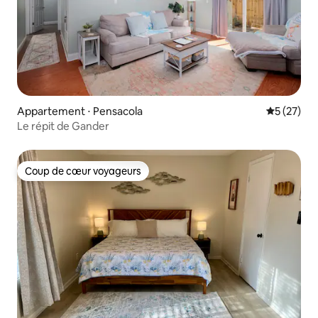
Appartement ⋅ Pensacola
Évaluation
5 (27)
Le répit de Gander
Coup de cœur voyageurs
Coup de cœur voyageurs