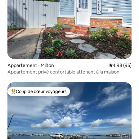
Appartement ⋅ Milton
Évaluation mo
4,98 (95)
Appartement privé confortable attenant à la maison
Coup de cœur voyageurs
Coups de cœur voyageurs les plus appréciés