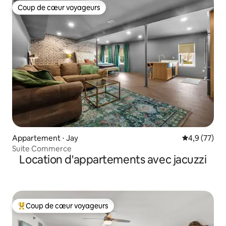
Coup de cœur voyageurs
Coup de cœur voyageurs
Appartement ⋅ Jay
Évaluation m
4,9 (77)
Suite Commerce
Location d'appartements avec jacuzzi
Coup de cœur voyageurs
Coups de cœur voyageurs les plus appréciés