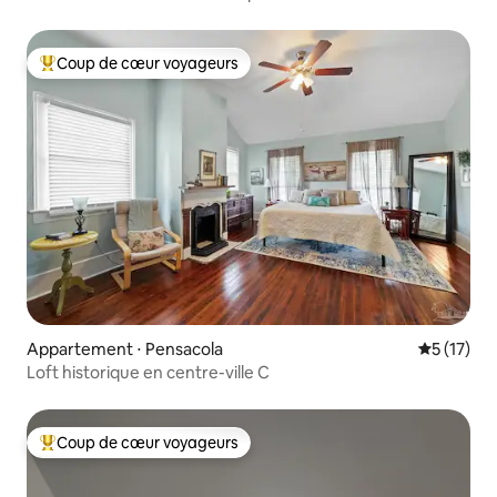
Coup de cœur voyageurs
Coups de cœur voyageurs les plus appréciés
Appartement ⋅ Pensacola
Évaluation
5 (17)
Loft historique en centre-ville C
Coup de cœur voyageurs
Coups de cœur voyageurs les plus appréciés