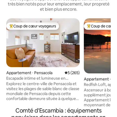
très bien notés pour leur emplacement, leur propreté
et bien plus encore.
Coup de cœur voyageurs
Coup de cœur 
Coups de cœur voyageurs les plus appréciés
Coups de cœur vo
Appartement ⋅ Pensacola
Évaluation moyenne sur la ba
5 (265)
Escapade intime et lumineuse en
Appartement ⋅ Gu
centre-ville
Explorez le centre-ville de Pensacola et
Redfish Loft, app
visitez les plages de sable blanc de classe
de l'eau sur East B
Ascenseur à batea
mondiale de Pensacola depuis cette
supplément journal
confortable demeure située à quelques
Appartement loft
pas des restaurants, des magasins, des
moyennant des fr
musées et de la vie nocturne. Sols en
Comté d'Escambia : équipements
privée. À 15 min d
pierre, beaucoup de lumière naturelle et
20 min de Navarre Beach. O