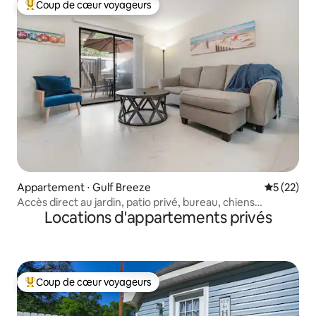
Coup de cœur voyageurs
Coups de cœur voyageurs les plus appréciés
Appartement ⋅ Gulf Breeze
Évaluation
5 (22)
Accès direct au jardin, patio privé, bureau, chiens
Locations d'appartements privés
acceptés
Coup de cœur voyageurs
Coups de cœur voyageurs les plus appréciés