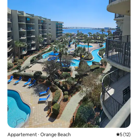
Appartement ⋅ Orange Beach
Évaluation
5 (12)