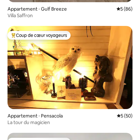
Appartement ⋅ Gulf Breeze
Évaluation
5 (86)
Villa Saffron
Coup de cœur voyageurs
Coups de cœur voyageurs les plus appréciés
Appartement ⋅ Pensacola
Évaluation
5 (50)
La tour du magicien