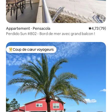
Appartement ⋅ Pensacola
Évaluation mo
4,73 (79)
Perdido Sun #802 - Bord de mer avec grand balcon !
Coup de cœur voyageurs
Coups de cœur voyageurs les plus appréciés