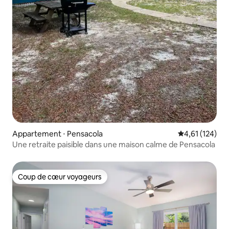
Appartement ⋅ Pensacola
Évaluation moy
4,61 (124)
Une retraite paisible dans une maison calme de Pensacola
Coup de cœur voyageurs
Coup de cœur voyageurs