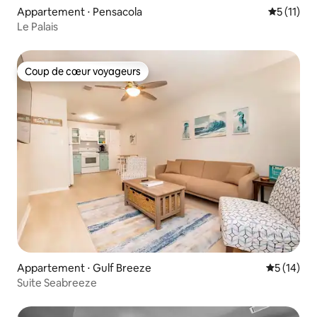
Appartement ⋅ Pensacola
Évaluatio
5 (11)
Le Palais
Coup de cœur voyageurs
Coup de cœur voyageurs
Appartement ⋅ Gulf Breeze
Évaluation
5 (14)
Suite Seabreeze