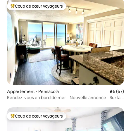
Coup de cœur voyageurs
Coups de cœur voyageurs les plus appréciés
Appartement ⋅ Pensacola
Évaluation
5 (67)
Rendez-vous en bord de mer - Nouvelle annonce - Sur la
plage !
Coup de cœur voyageurs
Coups de cœur voyageurs les plus appréciés