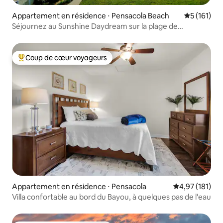
Appartement en résidence ⋅ Pensacola Beach
Évaluation 
5 (161)
Séjournez au Sunshine Daydream sur la plage de
Pensacola
Coup de cœur voyageurs
Coups de cœur voyageurs les plus appréciés
Appartement en résidence ⋅ Pensacola
Évaluation moy
4,97 (181)
Villa confortable au bord du Bayou, à quelques pas de l'eau