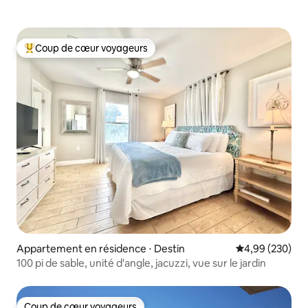
Coup de cœur voyageurs
Coups de cœur voyageurs les plus appréciés
Appartement en résidence ⋅ Destin
Évaluation moy
4,99 (230)
100 pi de sable, unité d'angle, jacuzzi, vue sur le jardin
Coup de cœur voyageurs