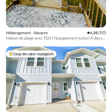
Hébergement ⋅ Navarre
Évaluation moy
4,98 (117)
Maison de plage avec TOUT l'équipement inclus | À deux
pas de l'eau
Coup de cœur voyageurs
Coups de cœur voyageurs les plus appréciés