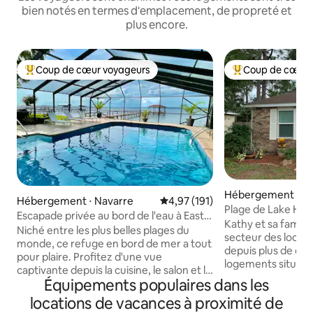
bien notés en termes d'emplacement, de propreté et
plus encore.
Coup de cœur voyageurs
Coup de cœur 
Coups de cœur voyageurs les plus appréciés
Coups de cœur vo
Hébergement ⋅ Gu
Hébergement ⋅ Navarre
Évaluation moyenne sur la base 
4,97 (191)
Plage de Lake Her
Escapade privée au bord de l'eau à East
2 plages !
Kathy et sa famille
Bay
Niché entre les plus belles plages du
secteur des locat
monde, ce refuge en bord de mer a tout
depuis plus de dix 
pour plaire. Profitez d'une vue
logements situés l'
captivante depuis la cuisine, le salon et le
a vécu dans la ré
Équipements populaires dans les
coin bureau. Les vues continuent alors
décennies. Quarti
que vous sortez sur le lanai avec
locations de vacances à proximité de
minutes de Navarr
moustiquaire pour que tous puissent se