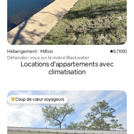
Hébergement ⋅ Milton
Évaluation 
5 (109)
Détendez-vous sur la rivière Blackwater
Locations d'appartements avec
climatisation
Coup de cœur voyageurs
Coups de cœur voyageurs les plus appréciés