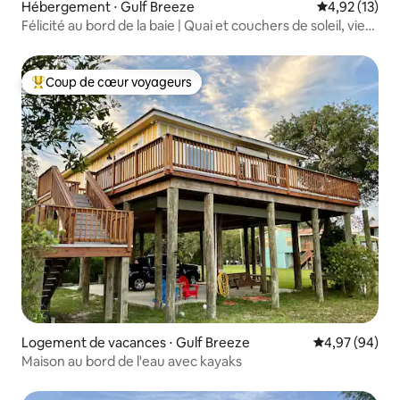
Hébergement ⋅ Gulf Breeze
Évaluation mo
4,92 (13)
Félicité au bord de la baie | Quai et couchers de soleil, vie
spacieuse
Coup de cœur voyageurs
Coups de cœur voyageurs les plus appréciés
Logement de vacances ⋅ Gulf Breeze
Évaluation mo
4,97 (94)
Maison au bord de l'eau avec kayaks