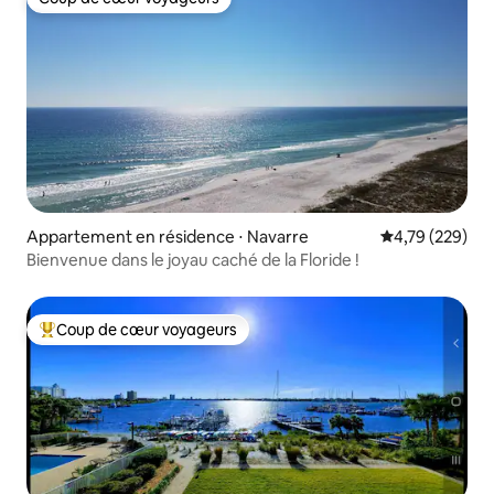
Coup de cœur voyageurs
Appartement en résidence ⋅ Navarre
Évaluation moy
4,79 (229)
Bienvenue dans le joyau caché de la Floride !
Coup de cœur voyageurs
Coups de cœur voyageurs les plus appréciés