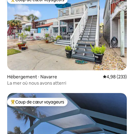
Coups de cœur voyageurs les plus appréciés
Hébergement ⋅ Navarre
Évaluation moy
4,98 (233)
La mer où nous avons atterri
Coup de cœur voyageurs
Coups de cœur voyageurs les plus appréciés