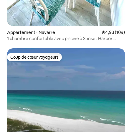
Appartement ⋅ Navarre
Évaluation moy
4,93 (109)
1 chambre confortable avec piscine à Sunset Harbor
Condos
Coup de cœur voyageurs
Coup de cœur voyageurs