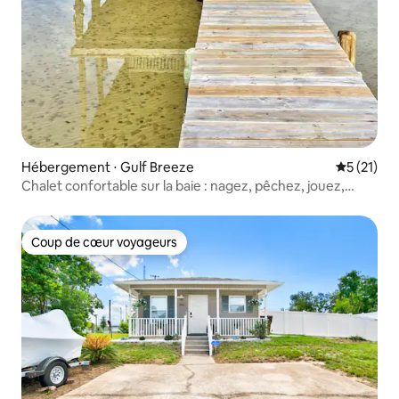
Hébergement ⋅ Gulf Breeze
Évaluation
5 (21)
Chalet confortable sur la baie : nagez, pêchez, jouez,
détendez-vous
Coup de cœur voyageurs
Coup de cœur voyageurs