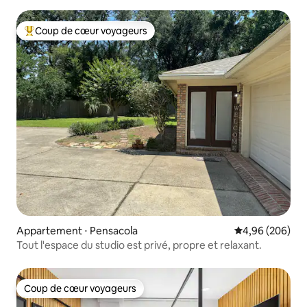
Coup de cœur voyageurs
Coups de cœur voyageurs les plus appréciés
Appartement ⋅ Pensacola
Évaluation moy
4,96 (206)
Tout l'espace du studio est privé, propre et relaxant.
Coup de cœur voyageurs
Coup de cœur voyageurs