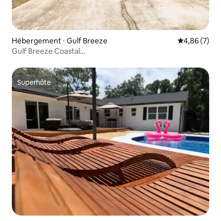
Hébergement ⋅ Gulf Breeze
Évaluation m
4,86 (7)
Gulf Breeze Coastal
Cottage*Plage*Shopping*Restaurants
Superhôte
Superhôte