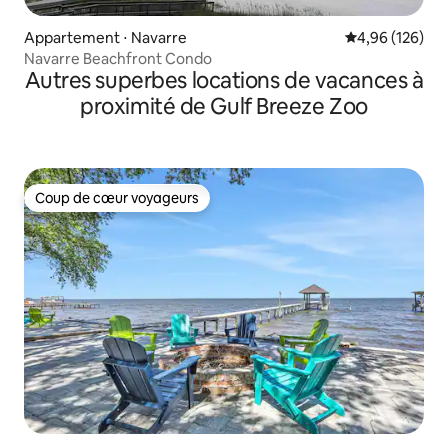
Appartement ⋅ Navarre
Évaluation moy
4,96 (126)
Navarre Beachfront Condo
Autres superbes locations de vacances à
proximité de Gulf Breeze Zoo
Coup de cœur voyageurs
Coup de cœur voyageurs