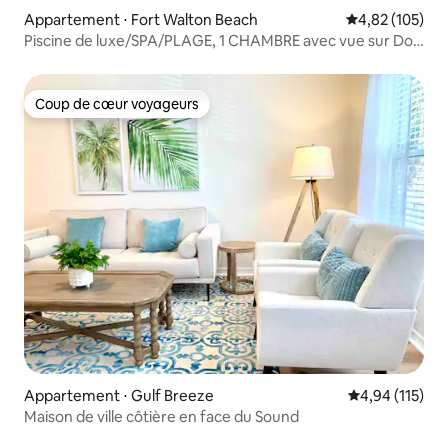
Appartement ⋅ Fort Walton Beach
Évaluation moy
4,82 (105)
Piscine de luxe/SPA/PLAGE, 1 CHAMBRE avec vue sur Dol,
CUISINE complète
Coup de cœur voyageurs
Coup de cœur voyageurs
Appartement ⋅ Gulf Breeze
Évaluation moy
4,94 (115)
Maison de ville côtière en face du Sound