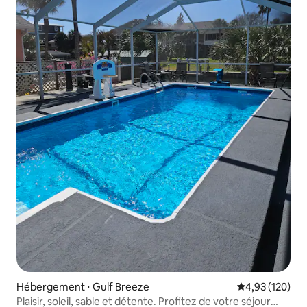
Hébergement ⋅ Gulf Breeze
Évaluation moy
4,93 (120)
Plaisir, soleil, sable et détente. Profitez de votre séjour