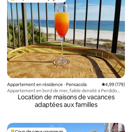
Coups de cœur voyageurs les plus appréciés
Appartement en résidence ⋅ Pensacola
Évaluation moy
4,99 (179)
Appartement en bord de mer, faible densité à Perdido
Location de maisons de vacances
Key !
adaptées aux familles
Coup de cœur voyageurs