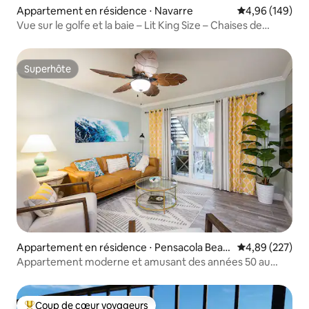
Appartement en résidence ⋅ Navarre
Évaluation moy
4,96 (149)
Vue sur le golfe et la baie – Lit King Size – Chaises de
plage + chariot
Superhôte
Superhôte
Appartement en résidence ⋅ Pensacola Beac
Évaluation moy
4,89 (227)
h
Appartement moderne et amusant des années 50 au
bord de la plage sur le golfe
Coup de cœur voyageurs