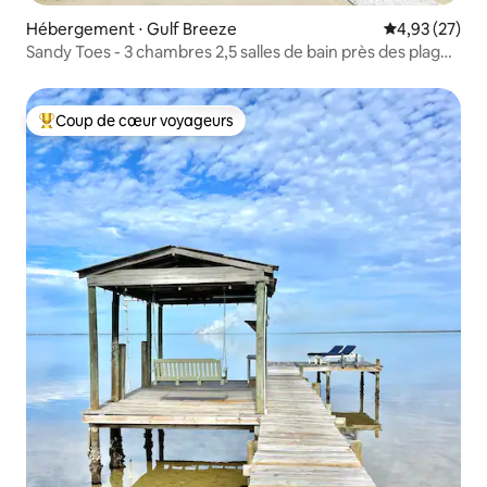
Hébergement ⋅ Gulf Breeze
Évaluation mo
4,93 (27)
Sandy Toes - 3 chambres 2,5 salles de bain près des plages
et du zoo !
Coup de cœur voyageurs
Coups de cœur voyageurs les plus appréciés