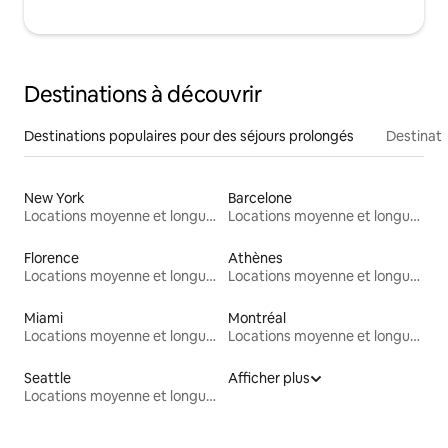
Destinations à découvrir
Destinations populaires pour des séjours prolongés
Destinati
New York
Barcelone
Locations moyenne et longue durée
Locations moyenne et longue durée
Florence
Athènes
Locations moyenne et longue durée
Locations moyenne et longue durée
Miami
Montréal
Locations moyenne et longue durée
Locations moyenne et longue durée
Seattle
Afficher plus
Locations moyenne et longue durée