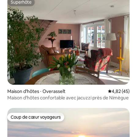
Superhôte
Superhôte
Maison d'hôtes ⋅ Overasselt
Évaluation mo
4,82 (45)
Maison d'hôtes confortable avec jacuzzi près de Nimègue
Coup de cœur voyageurs
Coup de cœur voyageurs