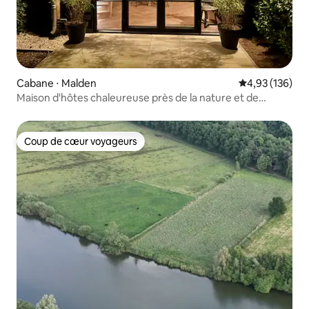
Cabane ⋅ Malden
Évaluation moy
4,93 (136)
Maison d'hôtes chaleureuse près de la nature et de
Nimègue
Coup de cœur voyageurs
Coup de cœur voyageurs