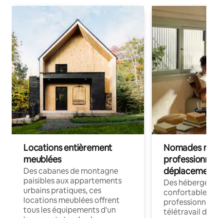
Locations entièrement
Nomades num
meublées
professionnel
déplacement
Des cabanes de montagne
paisibles aux appartements
Des hébergem
urbains pratiques, ces
confortables p
locations meublées offrent
professionnels
tous les équipements d'un
télétravail dis