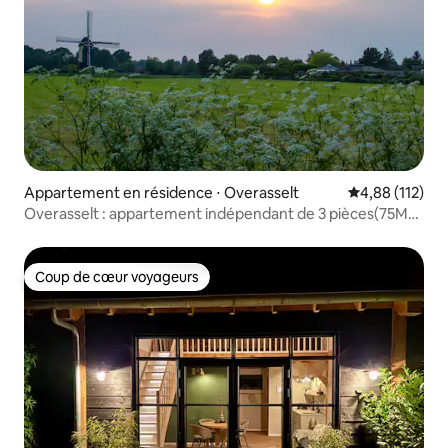
Appartement en résidence ⋅ Overasselt
Évaluation moy
4,88 (112)
Overasselt : appartement indépendant de 3 pièces(75M2)
dans la nature
Coup de cœur voyageurs
Coup de cœur voyageurs