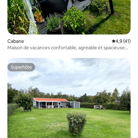
Cabane
Évaluation m
4,9 (41)
Maison de vacances confortable, agréable et spacieuse
pour toute l'année
Superhôte
Superhôte