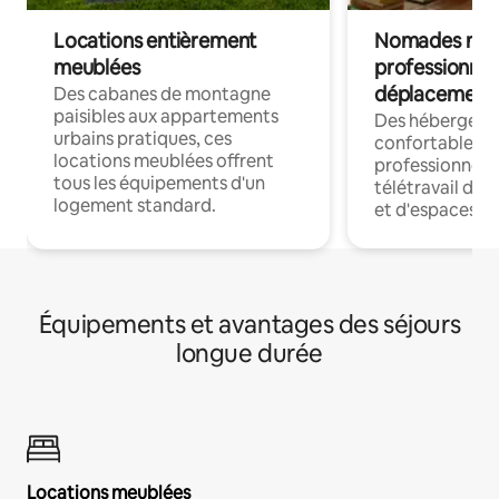
Locations entièrement
Nomades num
meublées
professionnel
déplacement
Des cabanes de montagne
paisibles aux appartements
Des hébergem
urbains pratiques, ces
confortables p
locations meublées offrent
professionnels
tous les équipements d'un
télétravail dis
logement standard.
et d'espaces de
Équipements et avantages des séjours
longue durée
Locations meublées