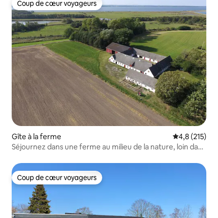
Coup de cœur voyageurs
Coup de cœur voyageurs
Gîte à la ferme
Évaluation mo
4,8 (215)
Séjournez dans une ferme au milieu de la nature, loin dans
la campagne.
Coup de cœur voyageurs
Coup de cœur voyageurs