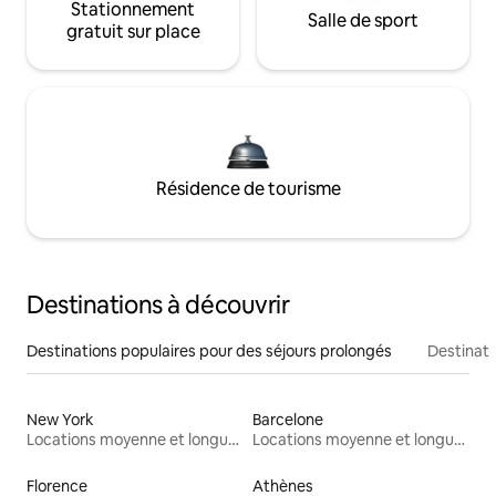
Stationnement
Salle de sport
gratuit sur place
Résidence de tourisme
Destinations à découvrir
Destinations populaires pour des séjours prolongés
Destinati
New York
Barcelone
Locations moyenne et longue durée
Locations moyenne et longue durée
Florence
Athènes