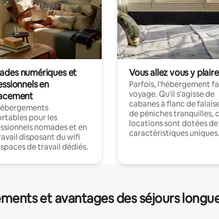
des numériques et
Vous allez vous y plaire
essionnels en
Parfois, l'hébergement fai
voyage. Qu'il s'agisse de
acement
cabanes à flanc de falais
hébergements
de péniches tranquilles, 
rtables pour les
locations sont dotées de
ssionnels nomades et en
caractéristiques uniques
ravail disposant du wifi
espaces de travail dédiés.
ments et avantages des séjours longu