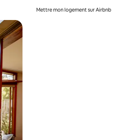
Mettre mon logement sur Airbnb
sant glisser.