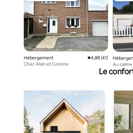
Hébergement
Évaluation moyenne su
4,88 (41)
Héberge
Chez Alain et Corinne
Au calme 
Le confor