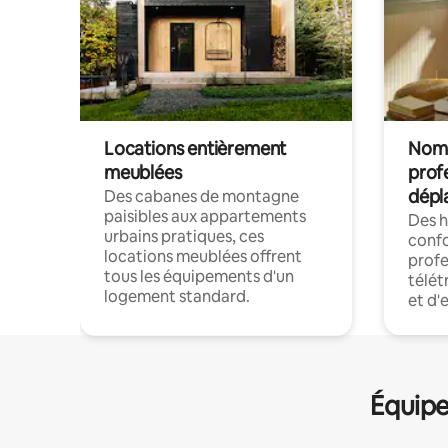
Locations entièrement
Noma
meublées
prof
dépl
Des cabanes de montagne
paisibles aux appartements
Des 
urbains pratiques, ces
confo
locations meublées offrent
profe
tous les équipements d'un
télét
logement standard.
et d'
Équipe