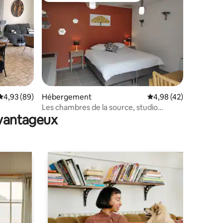
Évaluation moyenne sur la base de 89 commentaires : 4,93 sur 5
4,93 (89)
Hébergement
Évaluation moyenne su
4,98 (42)
ntaires : 4,91 sur 5
Les chambres de la source, studio
avantageux
Tadorne