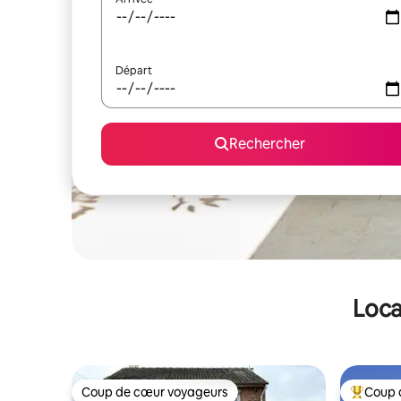
Départ
Rechercher
Loca
Coup de cœur voyageurs
Coup 
Coup de cœur voyageurs
Coups de