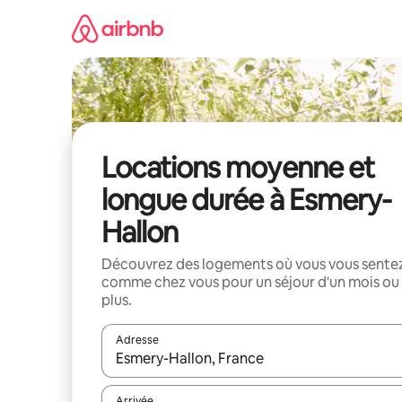
Aller
directement
au
contenu
Locations moyenne et
longue durée à Esmery-
Hallon
Découvrez des logements où vous vous sente
comme chez vous pour un séjour d'un mois ou
plus.
Adresse
Lorsque les résultats s'affichent, utilisez les flèc
Arrivée