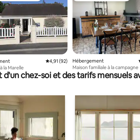
r la base de 41 commentaires : 4,88 sur 5
Hébergement
ment
Évaluation moyenne sur la base de 92 comme
4,91 (92)
Maison familiale à la campagne
à la Marelle
t d'un chez-soi et des tarifs mensuels 