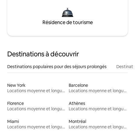
Résidence de tourisme
Destinations à découvrir
Destinations populaires pour des séjours prolongés
Destinati
New York
Barcelone
Locations moyenne et longue durée
Locations moyenne et longue durée
Florence
Athènes
Locations moyenne et longue durée
Locations moyenne et longue durée
Miami
Montréal
Locations moyenne et longue durée
Locations moyenne et longue durée