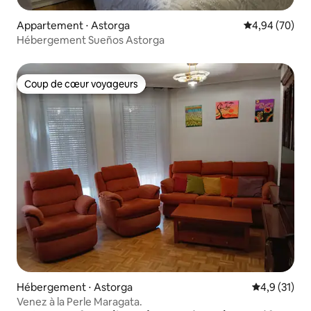
Appartement ⋅ Astorga
Évaluation mo
4,94 (70)
Hébergement Sueños Astorga
Coup de cœur voyageurs
Coup de cœur voyageurs
Hébergement ⋅ Astorga
Évaluation m
4,9 (31)
Venez à la Perle Maragata.