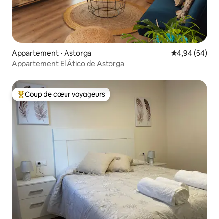
Appartement ⋅ Astorga
Évaluation mo
4,94 (64)
Appartement El Ático de Astorga
Coup de cœur voyageurs
Coups de cœur voyageurs les plus appréciés