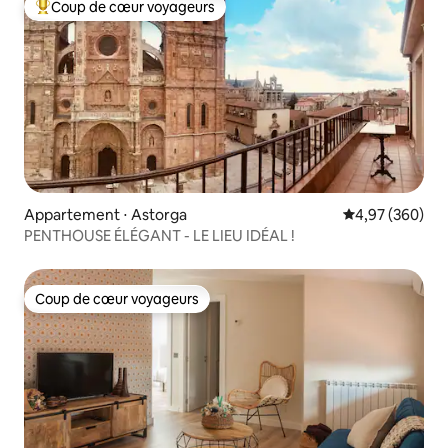
Coup de cœur voyageurs
Coups de cœur voyageurs les plus appréciés
Appartement ⋅ Astorga
Évaluation moy
4,97 (360)
PENTHOUSE ÉLÉGANT - LE LIEU IDÉAL !
Coup de cœur voyageurs
Coup de cœur voyageurs