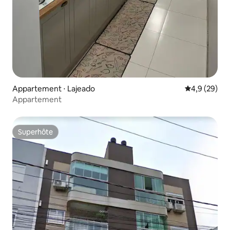
Appartement ⋅ Lajeado
Évaluation m
4,9 (29)
Appartement
Superhôte
Superhôte