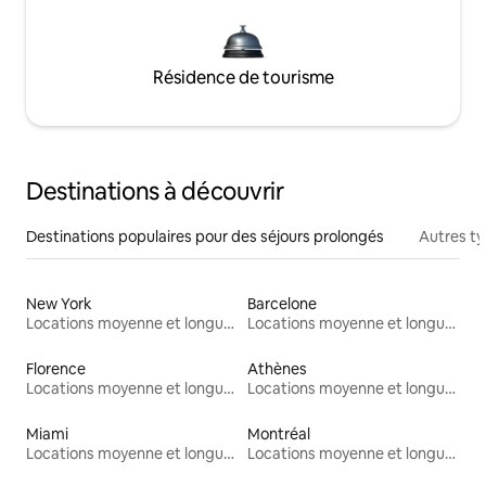
Résidence de tourisme
Destinations à découvrir
Destinations populaires pour des séjours prolongés
Autres t
New York
Barcelone
Locations moyenne et longue durée
Locations moyenne et longue durée
Florence
Athènes
Locations moyenne et longue durée
Locations moyenne et longue durée
Miami
Montréal
Locations moyenne et longue durée
Locations moyenne et longue durée