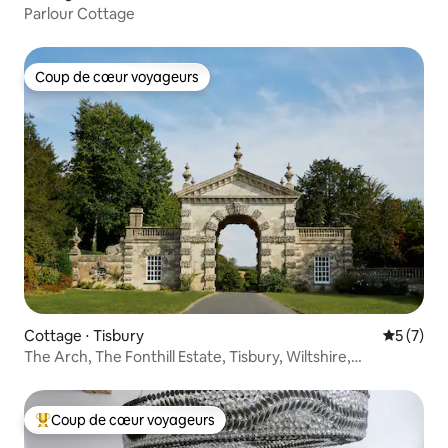
Parlour Cottage
Coup de cœur voyageurs
Coup de cœur voyageurs
Cottage ⋅ Tisbury
Évaluatio
5 (7)
The Arch, The Fonthill Estate, Tisbury, Wiltshire,
Royaume-Uni
Coup de cœur voyageurs
Coups de cœur voyageurs les plus appréciés