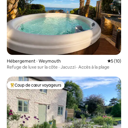
Hébergement ⋅ Weymouth
Évaluation
5 (10)
Refuge de luxe sur la côte · Jacuzzi · Accès à la plage
Coup de cœur voyageurs
Coups de cœur voyageurs les plus appréciés