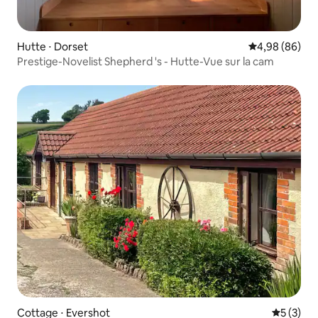
Hutte ⋅ Dorset
Évaluation mo
4,98 (86)
Prestige-Novelist Shepherd 's - Hutte-Vue sur la cam
Cottage ⋅ Evershot
Évaluatio
5 (3)