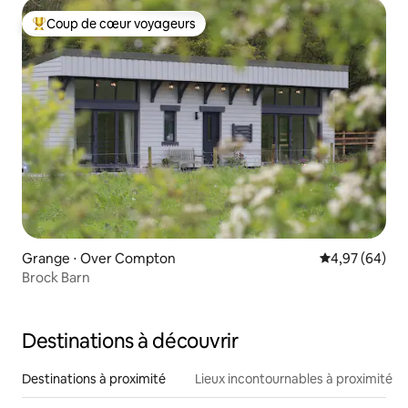
Coup de cœur voyageurs
Coups de cœur voyageurs les plus appréciés
Grange ⋅ Over Compton
Évaluation mo
4,97 (64)
Brock Barn
Destinations à découvrir
Destinations à proximité
Lieux incontournables à proximité