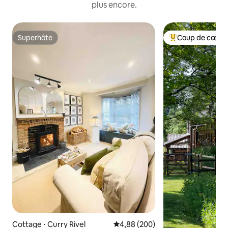
plus encore.
Superhôte
Coup de cœur 
Superhôte
Coups de cœur vo
Cottage ⋅ Curry Rivel
Évaluation moyenne sur la base 
4,88 (200)