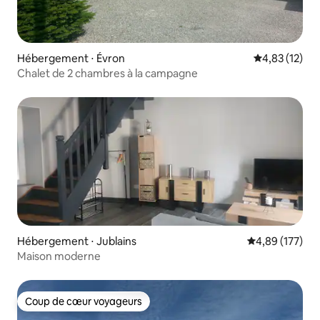
Hébergement ⋅ Évron
Évaluation mo
4,83 (12)
Chalet de 2 chambres à la campagne
Hébergement ⋅ Jublains
Évaluation moy
4,89 (177)
Maison moderne
Coup de cœur voyageurs
Coup de cœur voyageurs