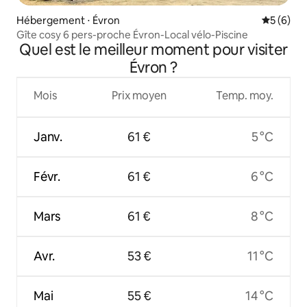
Hébergement ⋅ Évron
Évaluatio
5 (6)
Gîte cosy 6 pers-proche Évron-Local vélo-Piscine
Quel est le meilleur moment pour visiter
Évron ?
Mois
Prix moyen
Temp. moy.
Janv.
61 €
5 °C
Févr.
61 €
6 °C
Mars
61 €
8 °C
Avr.
53 €
11 °C
Mai
55 €
14 °C