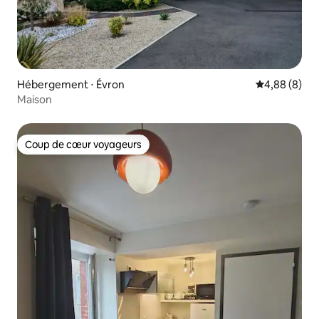
Hébergement ⋅ Évron
Évaluation m
4,88 (8)
Maison
Coup de cœur voyageurs
Coup de cœur voyageurs