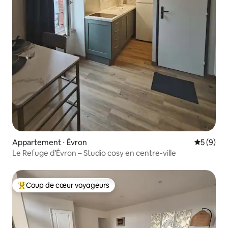
Appartement ⋅ Évron
Évaluatio
5 (9)
Le Refuge d’Évron – Studio cosy en centre-ville
Coup de cœur voyageurs
Coups de cœur voyageurs les plus appréciés