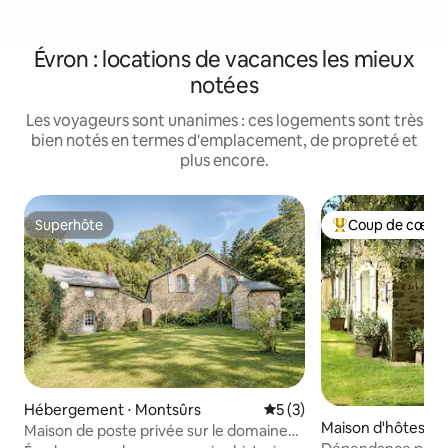
Évron : locations de vacances les mieux
notées
Les voyageurs sont unanimes : ces logements sont très
bien notés en termes d'emplacement, de propreté et
plus encore.
Superhôte
Coup de cœur 
Superhôte
Coups de cœur vo
Hébergement ⋅ Montsûrs
Évaluation moyenne sur la 
5 (3)
Maison d'hôtes ⋅ A
Maison de poste privée sur le domaine