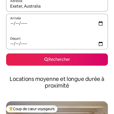
Adresse
Lorsque les résultats s'affichent, utilisez les flèches vers le hau
Arrivée
Départ
Rechercher
Locations moyenne et longue durée à
proximité
Coup de cœur voyageurs
Coups de cœur voyageurs les plus appréciés