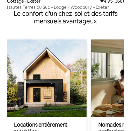
Cottage ⋅ Exeter
Évaluation moy
4,95 (366)
Hautes Terres du Sud - Lodge « Woodbury » Exeter
Le confort d'un chez-soi et des tarifs
mensuels avantageux
Locations entièrement
Nomades num