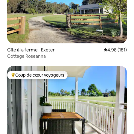
Gîte à la ferme ⋅ Exeter
Évaluation moy
4,98 (181)
Cottage Roseanna
Coup de cœur voyageurs
Coups de cœur voyageurs les plus appréciés