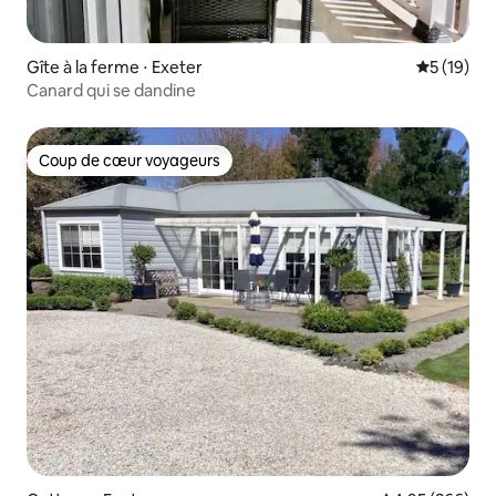
Gîte à la ferme ⋅ Exeter
Évaluation
5 (19)
Canard qui se dandine
Coup de cœur voyageurs
Coup de cœur voyageurs