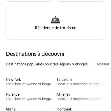
Résidence de tourisme
Destinations à découvrir
Destinations populaires pour des séjours prolongés
Destinati
New York
Barcelone
Locations moyenne et longue durée
Locations moyenne et longue durée
Florence
Athènes
Locations moyenne et longue durée
Locations moyenne et longue durée
Miami
Montréal