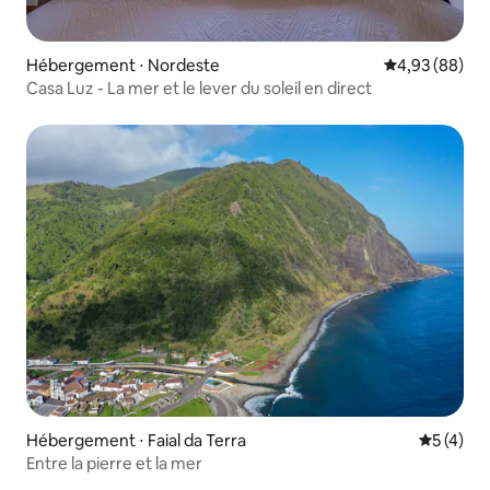
Hébergement ⋅ Nordeste
Évaluation mo
4,93 (88)
Casa Luz - La mer et le lever du soleil en direct
Hébergement ⋅ Faial da Terra
Évaluatio
5 (4)
Entre la pierre et la mer