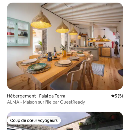
Hébergement ⋅ Faial da Terra
Évaluatio
5 (5)
ALMA - Maison sur l'île par GuestReady
Coup de cœur voyageurs
Coup de cœur voyageurs