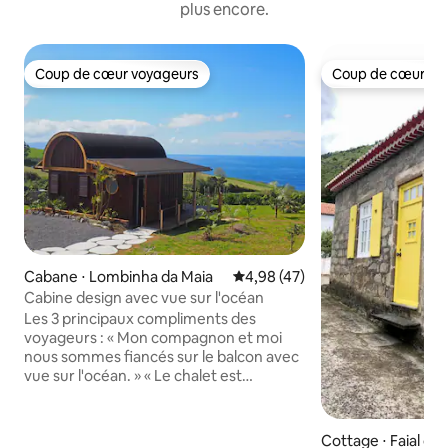
plus encore.
Coup de cœur voyageurs
Coup de cœur vo
Coup de cœur voyageurs
Coup de cœur vo
Cabane ⋅ Lombinha da Maia
Évaluation moyenne sur la base
4,98 (47)
Cabine design avec vue sur l'océan
Les 3 principaux compliments des
voyageurs : « Mon compagnon et moi
nous sommes fiancés sur le balcon avec
vue sur l'océan. » « Le chalet est
parfaitement isolé… nous avions
l'impression d'être dans notre propre
bulle !! » « Les hôtes se surpassent en
Cottage ⋅ Faial da 