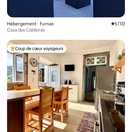
Hébergement ⋅ Furnas
Évaluation
5 (13)
Casa das Caldeiras
Coup de cœur voyageurs
Coups de cœur voyageurs les plus appréciés