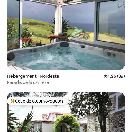
Hébergement ⋅ Nordeste
Évaluation mo
4,95 (39)
Paradis de la carrière
Coup de cœur voyageurs
Coups de cœur voyageurs les plus appréciés