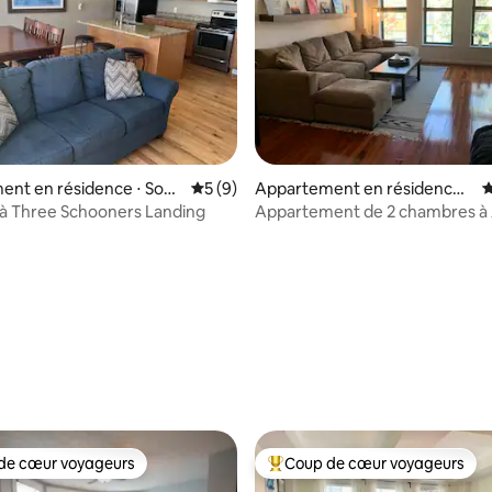
 la base de 69 commentaires : 4,96 sur 5
nt en résidence ⋅ Sod
Évaluation moyenne sur la base de 9 co
5 (9)
Appartement en résidence ⋅
É
Syracuse
e à Three Schooners Landing
Appartement de 2 chambres à
Square
de cœur voyageurs
Coup de cœur voyageurs
 cœur voyageurs les plus appréciés
Coups de cœur voyageurs les p