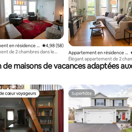
ent en résidence ⋅
Évaluation moyenne sur la base de 58 commen
4,98 (58)
lls
ent de 2 chambres dans le
sur la base de 5 commentaires : 4,8 sur 5
Appartement en résidence ⋅
storique de Seneca Falls
Syracuse
Élégant appartement de 2 cha
 de maisons de vacances adaptées aux
Syracuse
de cœur voyageurs
Superhôte
 cœur voyageurs les plus appréciés
Superhôte