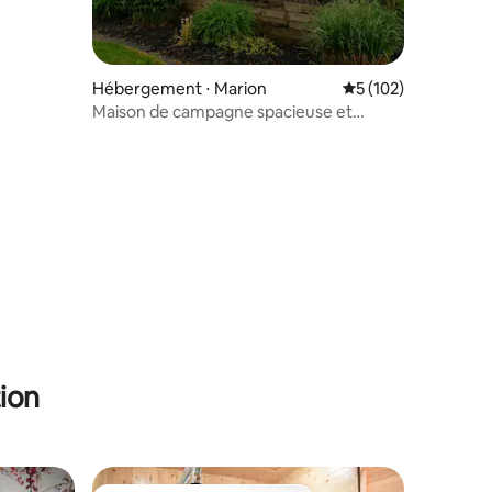
Hébergement ⋅ Marion
Évaluation moyenne 
5 (102)
Maison de campagne spacieuse et
rénovée
taires : 4,99 sur 5
ion