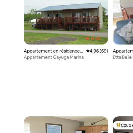
Appartement en résidence ⋅
Évaluation moyenne sur
4,96 (69)
Apparteme
Cayuga
us Point
Appartement Cayuga Marina
Etta Bell
Coup 
Coups de