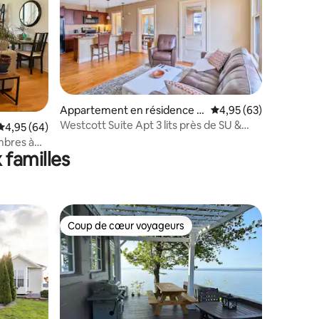
taires : 4,98 sur 5
Appartement en résidence ⋅
Évaluation moyenne su
4,95 (63)
Syracuse
Westcott Suite Apt 3 lits près de SU &
Évaluation moyenne sur la base de 64 commentaires : 4,95 sur 5
4,95 (64)
JMA
mbres à
 familles
Coup de cœur voyageurs
Coup de cœur voyageurs