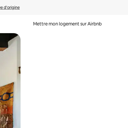
ue d'origine
Mettre mon logement sur Airbnb
sant glisser.