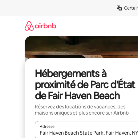
Aller
Certai
directement
au
contenu
Hébergements à
proximité de Parc d'État
de Fair Haven Beach
Réservez des locations de vacances, des
maisons uniques et plus encore sur Airbnb
Adresse
Lorsque les résultats s'affichent, utilisez les flèc