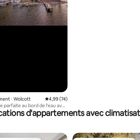
ent ⋅ Wolcott
Évaluation moyenne sur la base de 74 commen
4,99 (74)
e parfaite au bord de l'eau avec
cations d'appartements avec climatisat
mprenable !