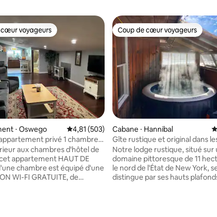
 cœur voyageurs
Coup de cœur voyageurs
 cœur voyageurs
Coup de cœur voyageurs
ent ⋅ Oswego
Évaluation moyenne sur la base de 503 comme
4,81 (503)
Cabane ⋅ Hannibal
É
appartement privé 1 chambre
Gîte rustique et original dans le
ize jacuzzi TV ROKU
rieur aux chambres d'hôtel de
Notre lodge rustique, situé sur
, cet appartement HAUT DE
domaine pittoresque de 11 hec
une chambre est équipé d'une
le nord de l'État de New York, s
N WI-FI GRATUITE, de
distingue par ses hauts plafond
s ROKU de 50" et 32" (utilisez
meubles de ferme anciens et s
ations préférées), de la
nombreuses pièces de taxider
 par câble via l'application
Profitez d'un étang bien approv
r la base de 81 commentaires : 4,85 sur 5
, d'un lecteur DVD/CD/Blue
de sentiers, de la faune, de jard