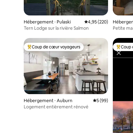
Hébergement ⋅ Pulaski
Évaluation moyenne sur 
4,95 (220)
Hébergem
Tern Lodge sur la rivière Salmon
Petite ma
Coup de cœur voyageurs
Coup 
Coups de cœur voyageurs les plus appréciés
Coups de
Hébergement ⋅ Auburn
Évaluation moyenne 
5 (99)
Logement entièrement rénové