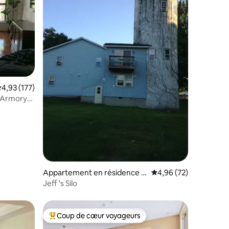
mmentaires : 5 sur 5
valuation moyenne sur la base de 177 commentaires : 4,93 sur 5
4,93 (177)
 Armory
Appartement en résidence ⋅
Évaluation moyenne su
4,96 (72)
Mexico
Jeff 's Silo
Coup de cœur voyageurs
lus appréciés
Coups de cœur voyageurs les plus appréciés