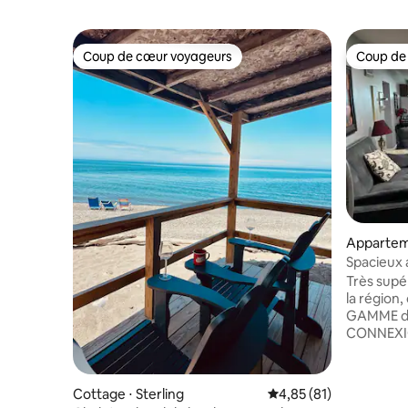
Coup de cœur voyageurs
Coup de
Coup de cœur voyageurs
Coup de
Appartem
Spacieux 
lit king s
Très supé
la région
GAMME d'
CONNEXIO
télévision
vos applic
télévision
Cottage ⋅ Sterling
Évaluation moyenne su
4,85 (81)
Spectrum