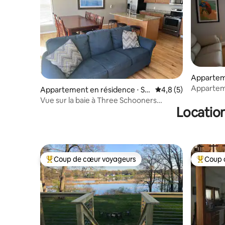
Appartem
Seneca Fa
Appartem
Appartement en résidence ⋅ So
Évaluation moyenne 
4,8 (5)
centre hi
dus Point
Vue sur la baie à Three Schooners
Location
Landing
Coup de cœur voyageurs
Coup 
Coups de cœur voyageurs les plus appréciés
Coups de