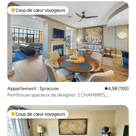
Coup de cœur voyageurs
Coups de cœur voyageurs les plus appréciés
Appartement ⋅ Syracuse
Évaluation moy
4,98 (100)
Penthouse spacieux de designer. 2 CHAMBRES,
2,5 SALLES DE BAIN
Coup de cœur voyageurs
Coups de cœur voyageurs les plus appréciés