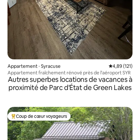
Appartement ⋅ Syracuse
Évaluation moy
4,89 (121)
Appartement fraîchement rénové près de l'aéroport SYR
Autres superbes locations de vacances à
proximité de Parc d'État de Green Lakes
Coup de cœur voyageurs
Coups de cœur voyageurs les plus appréciés