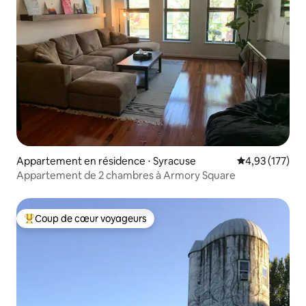
Appartement en résidence ⋅ Syracuse
Évaluation moy
4,93 (177)
Appartement de 2 chambres à Armory Square
Coup de cœur voyageurs
Coups de cœur voyageurs les plus appréciés