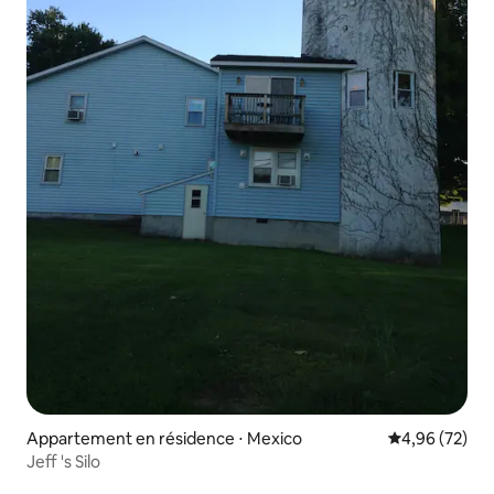
Appartement en résidence ⋅ Mexico
Évaluation mo
4,96 (72)
Jeff 's Silo