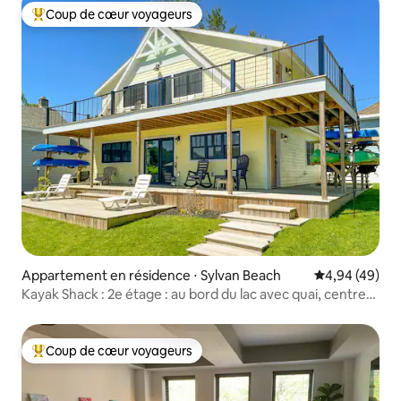
Coup de cœur voyageurs
Coups de cœur voyageurs les plus appréciés
Appartement en résidence ⋅ Sylvan Beach
Évaluation mo
4,94 (49)
Kayak Shack : 2e étage : au bord du lac avec quai, centre-
ville
Coup de cœur voyageurs
Coups de cœur voyageurs les plus appréciés