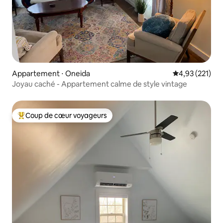
Appartement ⋅ Oneida
Évaluation moy
4,93 (221)
Joyau caché - Appartement calme de style vintage
Coup de cœur voyageurs
Coups de cœur voyageurs les plus appréciés