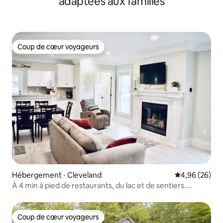
adaptées aux familles
Coup de cœur voyageurs
Coup de cœur voyageurs
Hébergement ⋅ Cleveland
Évaluation mo
4,96 (26)
À 4 min à pied de restaurants, du lac et de sentiers.
Maison rénovée.
Coup de cœur voyageurs
Coup de cœur voyageurs