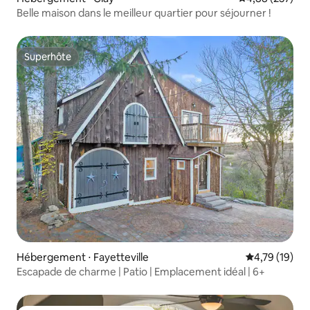
Belle maison dans le meilleur quartier pour séjourner !
Superhôte
Superhôte
Hébergement ⋅ Fayetteville
Évaluation mo
4,79 (19)
Escapade de charme | Patio | Emplacement idéal | 6+