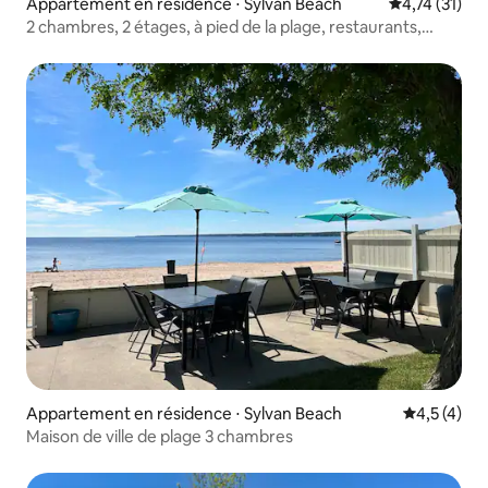
Appartement en résidence ⋅ Sylvan Beach
Évaluation mo
4,74 (31)
2 chambres, 2 étages, à pied de la plage, restaurants,
casino
Appartement en résidence ⋅ Sylvan Beach
Évaluation 
4,5 (4)
Maison de ville de plage 3 chambres