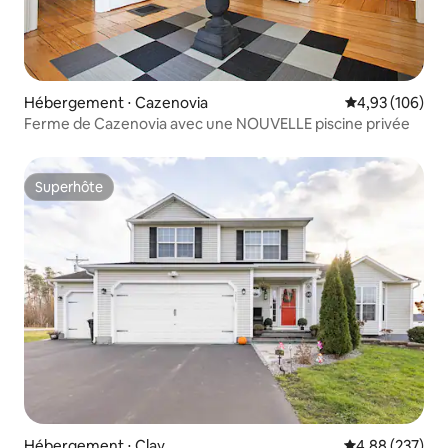
Hébergement ⋅ Cazenovia
Évaluation moy
4,93 (106)
Ferme de Cazenovia avec une NOUVELLE piscine privée
Superhôte
Superhôte
Hébergement ⋅ Clay
Évaluation moy
4,88 (237)