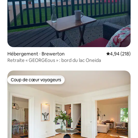
Hébergement ⋅ Brewerton
Évaluation moy
4,94 (218)
Retraite « GEORGEous » : bord du lac Oneida
Coup de cœur voyageurs
Coup de cœur voyageurs