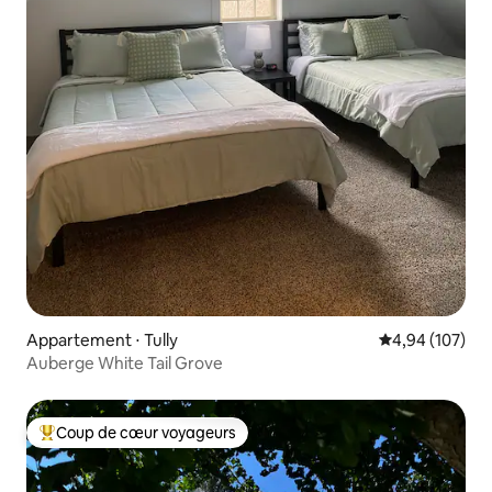
Appartement ⋅ Tully
Évaluation moy
4,94 (107)
Auberge White Tail Grove
Coup de cœur voyageurs
Coups de cœur voyageurs les plus appréciés