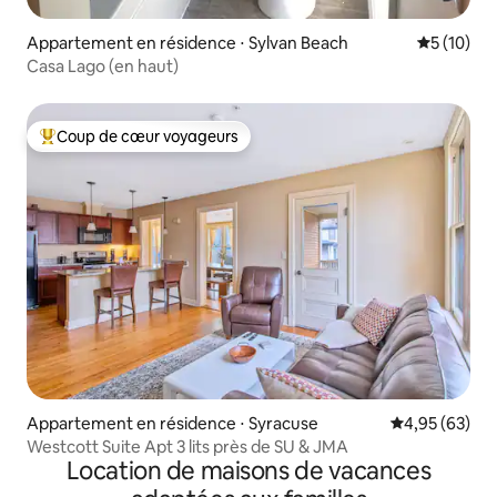
Appartement en résidence ⋅ Sylvan Beach
Évaluation
5 (10)
Casa Lago (en haut)
Coup de cœur voyageurs
Coups de cœur voyageurs les plus appréciés
Appartement en résidence ⋅ Syracuse
Évaluation mo
4,95 (63)
Westcott Suite Apt 3 lits près de SU & JMA
Location de maisons de vacances