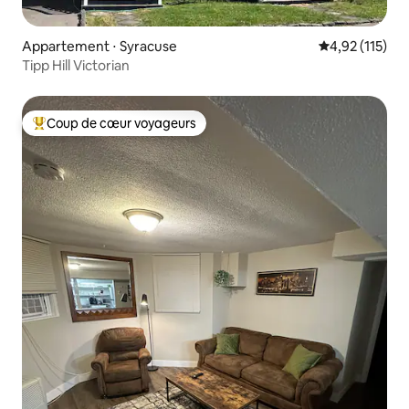
Appartement ⋅ Syracuse
Évaluation moy
4,92 (115)
Tipp Hill Victorian
Coup de cœur voyageurs
Coups de cœur voyageurs les plus appréciés