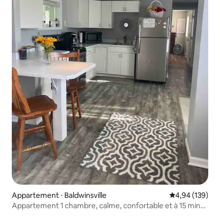
Appartement ⋅ Baldwinsville
Évaluation moy
4,94 (139)
Appartement 1 chambre, calme, confortable et à 15 min
de SU