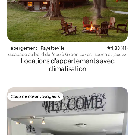
Hébergement ⋅ Fayetteville
Évaluation mo
4,83 (41)
Escapade au bord de l'eau à Green Lakes : sauna et jacuzzi
Locations d'appartements avec
climatisation
Coup de cœur voyageurs
Coup de cœur voyageurs