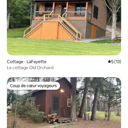
Cottage ⋅ LaFayette
Évaluation
5 (13)
Le cottage Old Orchard
Coup de cœur voyageurs
Coup de cœur voyageurs