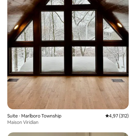
Suite ⋅ Marlboro Township
Évaluation moy
4,97 (312)
Maison Viridian