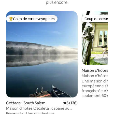
plus encore.
Coup de cœur voyageurs
Coup de cœur vo
Coups de cœur voyageurs les plus appréciés
Coup de cœur vo
Maison d'hôtes ⋅
Maison d'hôtes d
français au bord d'
Une maison d'hôtes
européenne situé
français sécurisé 
seulement 60 min
Entouré de jardins
Cottage ⋅ South Salem
Évaluation moyenne sur la ba
5 (136)
statues du XVIIIe s
Maison d'hôtes Oscaleta : cabane au
le cadre est encha
bord du lac
Escapade - Une destination