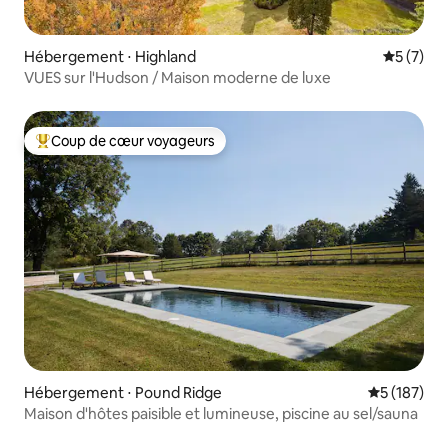
Hébergement ⋅ Highland
Évaluatio
5 (7)
VUES sur l'Hudson / Maison moderne de luxe
Coup de cœur voyageurs
Coups de cœur voyageurs les plus appréciés
Hébergement ⋅ Pound Ridge
Évaluation 
5 (187)
Maison d'hôtes paisible et lumineuse, piscine au sel/sauna