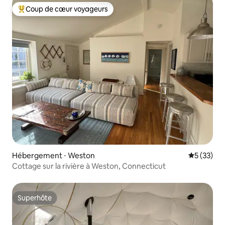
Coup de cœur voyageurs
Coups de cœur voyageurs les plus appréciés
Hébergement ⋅ Weston
Évaluation
5 (33)
Cottage sur la rivière à Weston, Connecticut
Superhôte
Superhôte