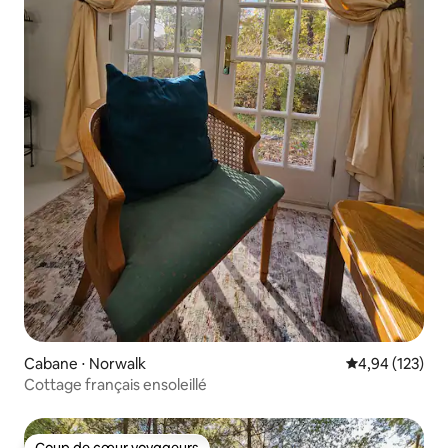
Cabane ⋅ Norwalk
Évaluation moy
4,94 (123)
Cottage français ensoleillé