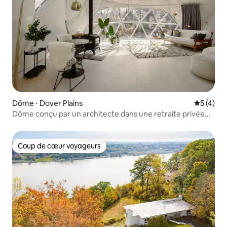
Dôme ⋅ Dover Plains
Évaluatio
5 (4)
Dôme conçu par un architecte dans une retraite privée
de 7 acres
Coup de cœur voyageurs
Coup de cœur voyageurs