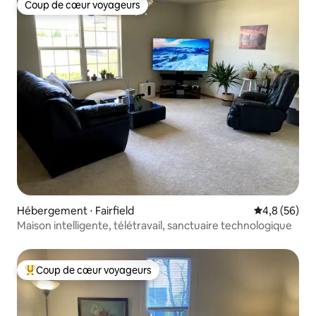
Coup de cœur voyageurs
Coup de cœur voyageurs
Hébergement ⋅ Fairfield
Évaluation m
4,8 (56)
Maison intelligente, télétravail, sanctuaire technologique
Coup de cœur voyageurs
Coups de cœur voyageurs les plus appréciés