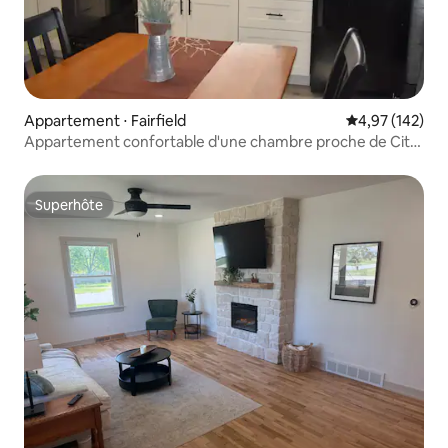
Appartement ⋅ Fairfield
Évaluation moy
4,97 (142)
Appartement confortable d'une chambre proche de City
Square
Superhôte
Superhôte