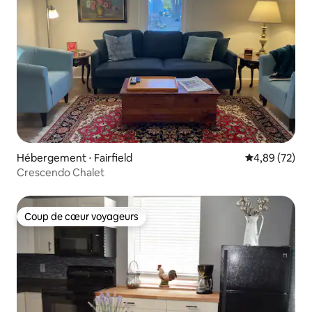
Hébergement ⋅ Fairfield
Évaluation mo
4,89 (72)
Crescendo Chalet
Coup de cœur voyageurs
Coup de cœur voyageurs