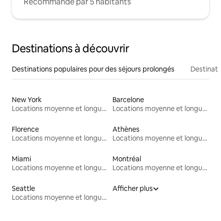
Recommandé par 5 habitants
Destinations à découvrir
Destinations populaires pour des séjours prolongés
Destinati
New York
Barcelone
Locations moyenne et longue durée
Locations moyenne et longue durée
Florence
Athènes
Locations moyenne et longue durée
Locations moyenne et longue durée
Miami
Montréal
Locations moyenne et longue durée
Locations moyenne et longue durée
Seattle
Afficher plus
Locations moyenne et longue durée