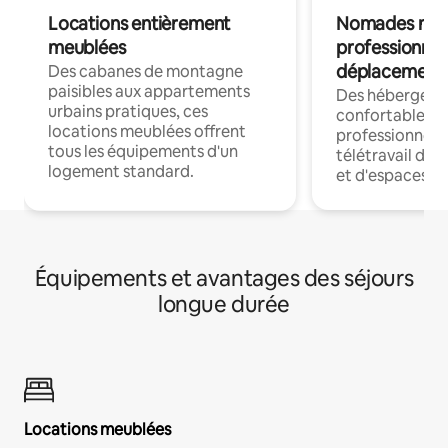
Locations entièrement
Nomades num
meublées
professionnel
déplacement
Des cabanes de montagne
paisibles aux appartements
Des hébergem
urbains pratiques, ces
confortables p
locations meublées offrent
professionnels
tous les équipements d'un
télétravail dis
logement standard.
et d'espaces de
Équipements et avantages des séjours
longue durée
Locations meublées