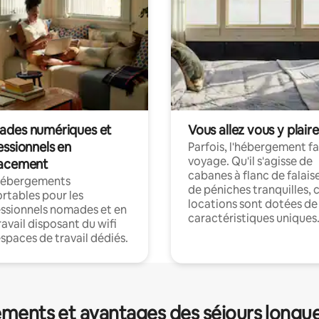
des numériques et
Vous allez vous y plaire
essionnels en
Parfois, l'hébergement fai
voyage. Qu'il s'agisse de
acement
cabanes à flanc de falais
hébergements
de péniches tranquilles, 
rtables pour les
locations sont dotées de
ssionnels nomades et en
caractéristiques uniques
ravail disposant du wifi
espaces de travail dédiés.
ments et avantages des séjours longu