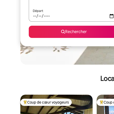
Départ
Rechercher
Loca
Coup de cœur voyageurs
Coup 
Coups de cœur voyageurs les plus appréciés
Coups de