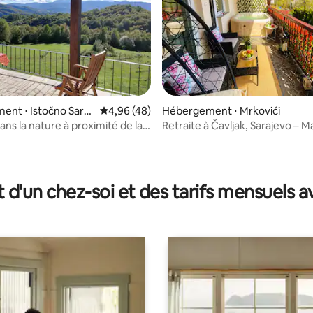
 la base de 36 commentaires : 4,97 sur 5
nt ⋅ Istočno Saraj
Évaluation moyenne sur la base de 48 comme
4,96 (48)
Hébergement ⋅ Mrkovići
ans la nature à proximité de la
Retraite à Čavljak, Sarajevo – M
montagne – Jacuzzi
t d'un chez-soi et des tarifs mensuels 