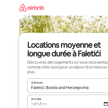
Aller
directement
au
contenu
Locations moyenne et
longue durée à Faletići
Découvrez des logements où vous vous sente
comme chez vous pour un séjour d'un mois ou
plus.
Adresse
Lorsque les résultats s'affichent, utilisez les flèc
Arrivée