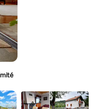
imité
lus appréciés