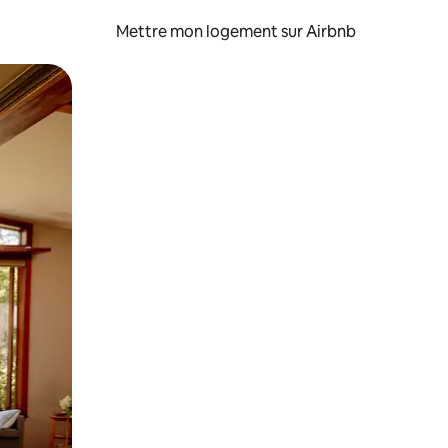
Mettre mon logement sur Airbnb
sant glisser.