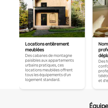
Locations entièrement
Noma
meublées
prof
dépl
Des cabanes de montagne
paisibles aux appartements
Des 
urbains pratiques, ces
confo
locations meublées offrent
profe
tous les équipements d'un
télét
logement standard.
et d'
Équipe