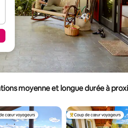
tions moyenne et longue durée à prox
de cœur voyageurs
Coup de cœur voyageurs
 cœur voyageurs les plus appréciés
Coups de cœur voyageurs les p