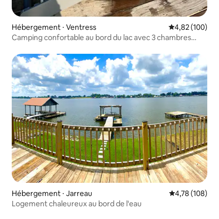
Hébergement ⋅ Ventress
Évaluation moy
4,82 (100)
Camping confortable au bord du lac avec 3 chambres
avec lit King Size, terrasse et ponton
Hébergement ⋅ Jarreau
Évaluation moy
4,78 (108)
Logement chaleureux au bord de l'eau