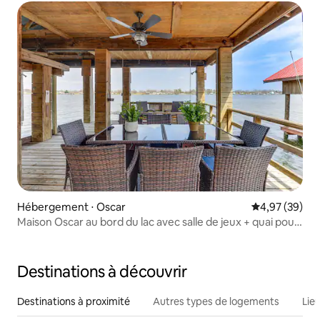
Hébergement ⋅ Oscar
Évaluation mo
4,97 (39)
Maison Oscar au bord du lac avec salle de jeux + quai pour
bateau !
Destinations à découvrir
Destinations à proximité
Autres types de logements
Lie