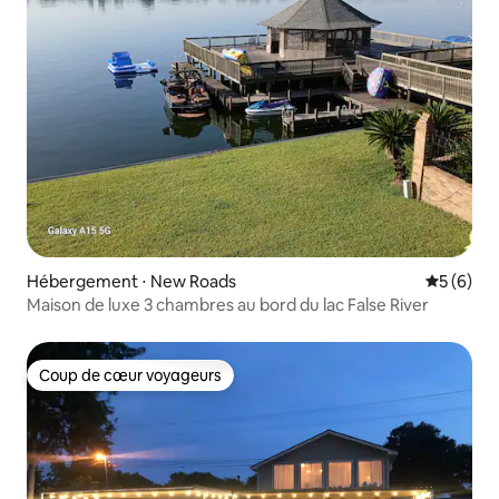
Hébergement ⋅ New Roads
Évaluatio
5 (6)
Maison de luxe 3 chambres au bord du lac False River
Coup de cœur voyageurs
Coup de cœur voyageurs