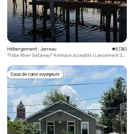
Hébergement ⋅ Jarreau
Évaluation
5 (36)
*False River Getaway* Animaux acceptés I Lancement 3
min
Coup de cœur voyageurs
Coup de cœur voyageurs