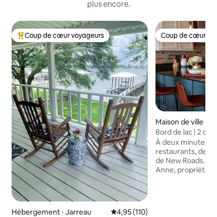
plus encore.
Coup de cœur voyageurs
Coup de cœur vo
Coups de cœur voyageurs les plus appréciés
Coup de cœur vo
Maison de ville ⋅ 
Bord de lac | 2 ch
Quai | Très grand l
À deux minutes de
jumeaux
restaurants, des ba
de New Roads. Nous sommes Jim et Lise
Anne, propriétair
River. Consultez 
dessous. ★★★★★« Excellent design
et mobilier, cuisi
Excellent rapport qual
Hébergement ⋅ Jarreau
Évaluation moyenne sur la base 
4,95 (110)
d'extrémité privée