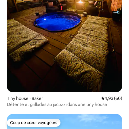
Tiny house ⋅ Baker
Évaluation mo
4,93 (60)
Détente et grillades au jacuzzi dans une tiny house
Coup de cœur voyageurs
Coup de cœur voyageurs