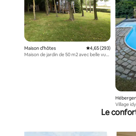
Maison d'hôtes
Évaluation moyenne sur 
4,65 (293)
Maison de jardin de 50 m2 avec belle vue
sur la mer
Héberge
Village idy
Le confor