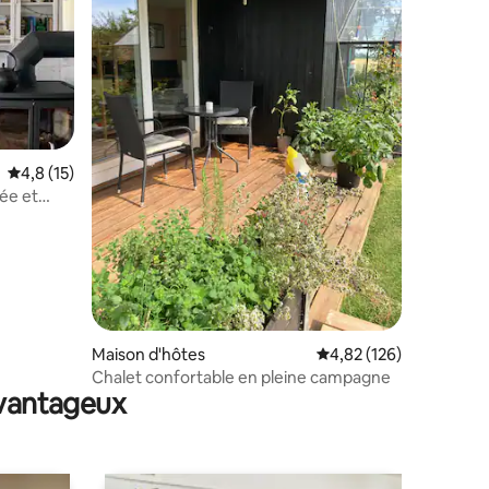
Évaluation moyenne sur la base de 15 commentaires : 4,8 sur 5
4,8 (15)
ée et
mmentaires : 5 sur 5
Maison d'hôtes
Évaluation moyenne sur
4,82 (126)
Chalet confortable en pleine campagne
avantageux