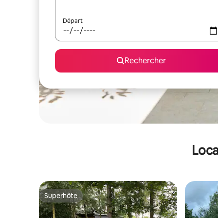
Départ
Rechercher
Loca
Superhôte
Superhôte