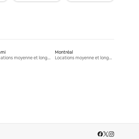
ami
Montréal
Locations moyenne et longue durée
Locations moyenne et longue durée