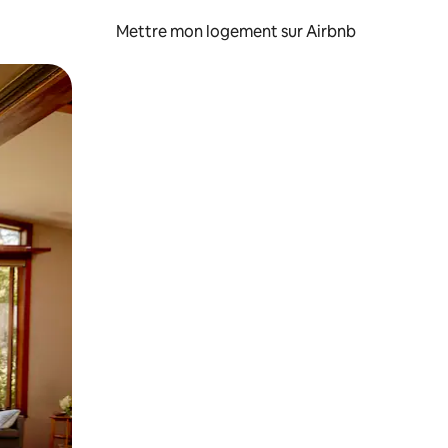
Mettre mon logement sur Airbnb
sant glisser.