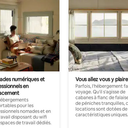
des numériques et
Vous allez vous y plaire
essionnels en
Parfois, l'hébergement fai
voyage. Qu'il s'agisse de
acement
cabanes à flanc de falais
hébergements
de péniches tranquilles, 
rtables pour les
locations sont dotées de
ssionnels nomades et en
caractéristiques uniques
ravail disposant du wifi
espaces de travail dédiés.