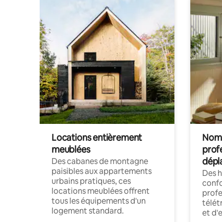
Locations entièrement
Noma
meublées
prof
dépl
Des cabanes de montagne
paisibles aux appartements
Des 
urbains pratiques, ces
confo
locations meublées offrent
profe
tous les équipements d'un
télét
logement standard.
et d'