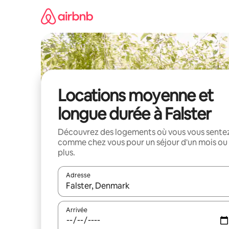
Aller
directement
au
contenu
Locations moyenne et
longue durée à Falster
Découvrez des logements où vous vous sente
comme chez vous pour un séjour d'un mois ou
plus.
Adresse
Lorsque les résultats s'affichent, utilisez les flèc
Arrivée