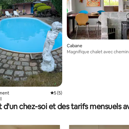
la base de 293 commentaires : 4,65 sur 5
Cabane
Magnifique chalet avec chemin
champs
ment
Évaluation moyenne sur la base de 5 co
5 (5)
ll
t d'un chez-soi et des tarifs mensuels 