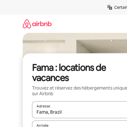
Aller
Certai
directement
au
contenu
Fama : locations de
vacances
Trouvez et réservez des hébergements uniqu
sur Airbnb
Adresse
Lorsque les résultats s'affichent, utilisez les flèc
Arrivée