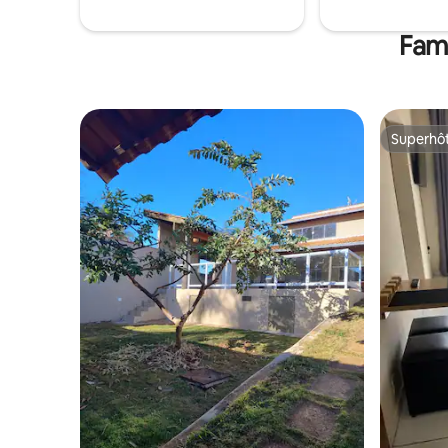
Fama
Superhô
Superhô