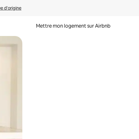
ue d'origine
Mettre mon logement sur Airbnb
sant glisser.