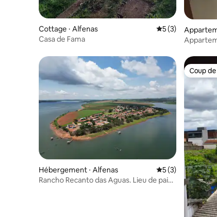
Cottage ⋅ Alfenas
Évaluation moyenn
5 (3)
Appartem
Casa de Fama
Apparteme
Coup de
Coup de
Hébergement ⋅ Alfenas
Évaluation moyenn
5 (3)
Rancho Recanto das Aguas. Lieu de paix
et de tranquillité.