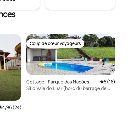
ances
Coup de cœur voyageurs
Coup de cœur voyageurs
Cottage ⋅ Parque das Nacões, Alf
Évaluation moyenne
5 (16)
enas
Sítio Vale do Luar (bord du barrage de
Furnas)
Évaluation moyenne sur la base de 24 commentaires : 4,96 sur 5
4,96 (24)