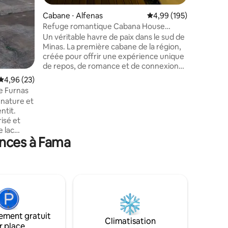
Cabane ⋅ Alfenas
Évaluation moyenne sur
4,99 (195)
Refuge romantique Cabana House
Alfenas
Un véritable havre de paix dans le sud de
Minas. La première cabane de la région,
créée pour offrir une expérience unique
de repos, de romance et de connexion
avec la nature. Parfait pour les couples
Évaluation moyenne sur la base de 23 commentaires : 4,96 sur 5
4,96 (23)
qui veulent ralentir, renouveler leurs
e Furnas
énergies et vivre des moments
 nature et
inoubliables avec une vue magnifique et
ntit.
un jacuzzi chauffé. Plus qu'un simple
isé et
hébergement, un endroit spécial pour
e lac
ceux qui recherchent l'exclusivité, le
ances à Fama
ce,
confort et des expériences mémorables
cadre idéal
pour deux.
 de la
escapade
famille ou
 vous
tre
ement gratuit
Climatisation
r place