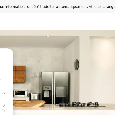
nes informations ont été traduites automatiquement. 
Afficher la lang
es
hes vers le haut et vers le bas pour les parcourir ou en appuyant et en fai