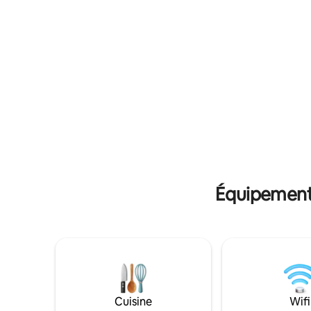
espace extérieur ; grande cuisine avec
climatisat
réfrigérateur, cuisinière et four
haut débit
électrique, piscine chauffée, 2
friteuse, 
barbecues, un avec poêle à bois, espace
nespresso
de fête avec grand congélateur, table de
sandwich, 
billard, terrain de football, terrain de
planche à 
sable, balançoires pour enfants. Le ranch
de cuisin
est entièrement entouré d'un écran
pour le bu
pour votre sécurité et celle de votre
garage.
famille.
Équipements
Cuisine
Wifi