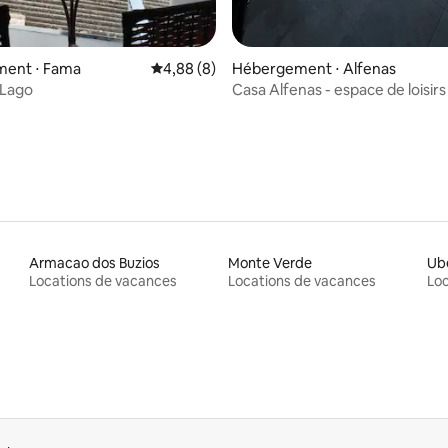
ent ⋅ Fama
Évaluation moyenne sur la base de 8 commen
4,88 (8)
Hébergement ⋅ Alfenas
 Lago
Casa Alfenas - espace de loisir
Armacao dos Buzios
Monte Verde
Ube
Locations de vacances
Locations de vacances
Loc