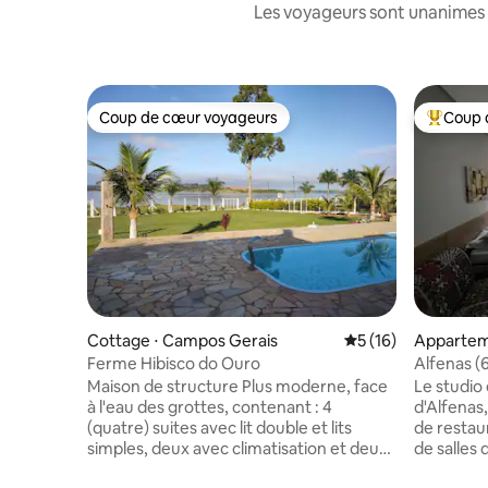
Les voyageurs sont unanimes 
Coup de cœur voyageurs
Coup 
Coup de cœur voyageurs
Coups de
Cottage ⋅ Campos Gerais
Évaluation moyenne
5 (16)
Appartem
Ferme Hibisco do Ouro
Alfenas (
le centre-
Maison de structure Plus moderne, face
Le studio 
à l'eau des grottes, contenant : 4
d'Alfenas
(quatre) suites avec lit double et lits
de restau
simples, deux avec climatisation et deux
de salles de sport. 
avec ventilateurs et téléviseurs, Wi-Fi,
meublé et