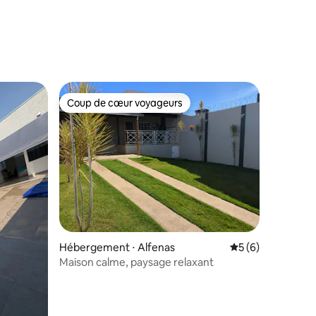
ntaires : 4,71 sur 5
Coup de cœur voyageurs
Coup de cœur voyageurs
Hébergement ⋅ Alfenas
Évaluation moyenn
5 (6)
Maison calme, paysage relaxant