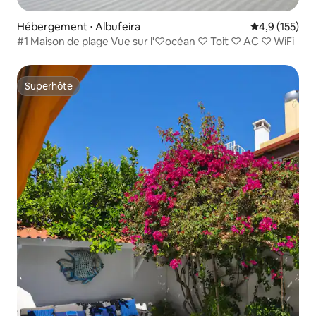
Hébergement ⋅ Albufeira
Évaluation mo
4,9 (155)
#1 Maison de plage Vue sur l'♡océan ♡ Toit ♡ AC ♡ WiFi
Superhôte
Superhôte