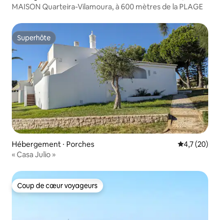
MAISON Quarteira-Vilamoura, à 600 mètres de la PLAGE
Superhôte
Superhôte
Hébergement ⋅ Porches
Évaluation m
4,7 (20)
« Casa Julio »
Coup de cœur voyageurs
Coup de cœur voyageurs