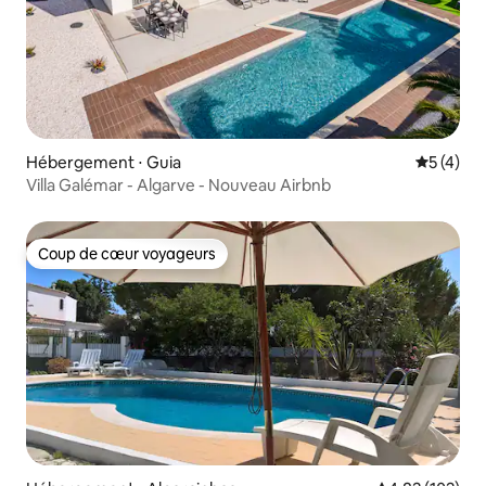
Hébergement ⋅ Guia
Évaluatio
5 (4)
Villa Galémar - Algarve - Nouveau Airbnb
Coup de cœur voyageurs
Coup de cœur voyageurs