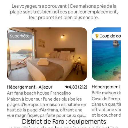
Les voyageurs approuvent ! Ces maisons près de la
plage sont très bien notées pour leur emplacement,
leur propreté et bien plus encore.
Superhôte
Coup de cœur 
Superhôte
Coups de cœur vo
Hébergement ⋅ Fa
Hébergement ⋅ Aljezur
Évaluation moyenne sur la base 
4,83 (212)
Belle maison de 8
Arrifana beach house Francelino
la plage avec pisc
Casa do Forno by 
Maison à louer sur l'une des plus belles
dans un quartier tr
plages d'Europe. La maison est située en
offrant une vue im
haut de la plage d'Arrifana, offrant une
et le coucher de soleil. → EMP
vue magnifique, parfaite pour ceux qui
District de Faro : équipements
LE PLUS EXCLUSIF à
souhaitent passer un séjour calme,
MAISON LA PLUS P
raffiné et relaxant au bord de la mer. La