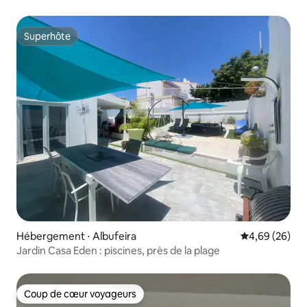
piscine d'eau salée
Superhôte
Superhôte
Hébergement ⋅ Albufeira
Évaluation mo
4,69 (26)
Jardin Casa Eden : piscines, près de la plage
Coup de cœur voyageurs
Coup de cœur voyageurs