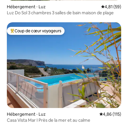
Hébergement ⋅ Luz
Évaluation mo
4,81 (59)
Luz Do Sol 3 chambres 3 salles de bain maison de plage
Coup de cœur voyageurs
Coups de cœur voyageurs les plus appréciés
Hébergement ⋅ Luz
Évaluation moy
4,86 (115)
Casa Vista Mar I Près de la mer et au calme