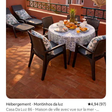
Hébergement ⋅ Montinhos da luz
Évaluation mo
4,94 (97)
Casa Da Luz 86 - Maison de ville avec vue sur la mer -