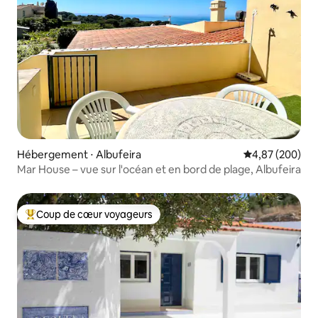
Hébergement ⋅ Albufeira
Évaluation moy
4,87 (200)
Mar House – vue sur l'océan et en bord de plage, Albufeira
Coup de cœur voyageurs
Coups de cœur voyageurs les plus appréciés