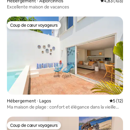
Hébergement ⋅ Alporcinhos
Évaluation moy
4,83 (103)
Excellente maison de vacances
Coup de cœur voyageurs
Coup de cœur voyageurs
Hébergement ⋅ Lagos
Évaluation
5 (12)
Ma maison de plage : confort et élégance dans la vieille
ville
Coup de cœur voyageurs
Coup de cœur voyageurs