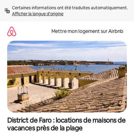
Aller
Certaines informations ont été traduites automatiquement. 
directement
Afficher la langue d'origine
au
contenu
Mettre mon logement sur Airbnb
District de Faro : locations de maisons de
vacances près de la plage