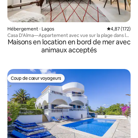
Hébergement ⋅ Lagos
Évaluation moy
4,87 (172)
Casa D'Alma—Appartement avec vue sur la plage dans le
Maisons en location en bord de mer avec
centre de Lagos
animaux acceptés
Coup de cœur voyageurs
Coup de cœur voyageurs