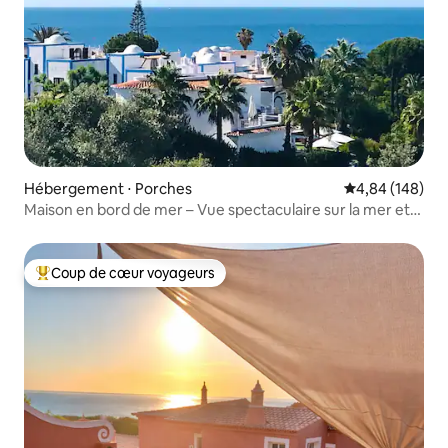
Hébergement ⋅ Porches
Évaluation moy
4,84 (148)
Maison en bord de mer – Vue spectaculaire sur la mer et
piscine
Coup de cœur voyageurs
Coups de cœur voyageurs les plus appréciés