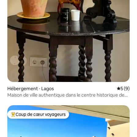
Hébergement ⋅ Lagos
Évaluatio
5 (9)
Maison de ville authentique dans le centre historique de
Lagos
Coup de cœur voyageurs
Coups de cœur voyageurs les plus appréciés