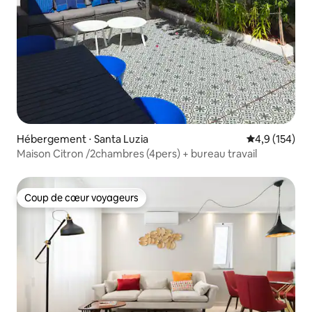
Hébergement ⋅ Santa Luzia
Évaluation mo
4,9 (154)
Maison Citron /2chambres (4pers) + bureau travail
Coup de cœur voyageurs
Coup de cœur voyageurs