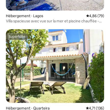
Hébergement ⋅ Lagos
Évaluation mo
4,86 (79)
Villa spacieuse avec vue sur la mer et piscine chauffée -
Luz
Superhôte
Superhôte
Hébergement ⋅ Quarteira
Évaluation moy
4,71 (136)