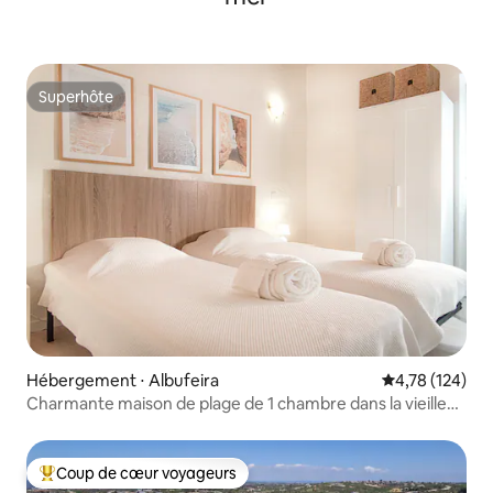
Superhôte
Superhôte
Hébergement ⋅ Albufeira
Évaluation moy
4,78 (124)
Charmante maison de plage de 1 chambre dans la vieille
ville d'Albufeira
Coup de cœur voyageurs
Coups de cœur voyageurs les plus appréciés