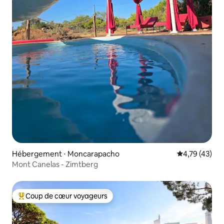
Hébergement ⋅ Moncarapacho
Évaluation mo
4,79 (43)
Mont Canelas - Zimtberg
Coup de cœur voyageurs
Coups de cœur voyageurs les plus appréciés