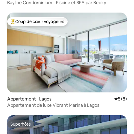
Bayline Condominium - Piscine et SPA par Bedzy
Coup de cœur voyageurs
Coups de cœur voyageurs les plus appréciés
Appartement ⋅ Lagos
Évaluatio
5 (8)
Appartement de luxe Vibrant Marina à Lagos
Superhôte
Superhôte