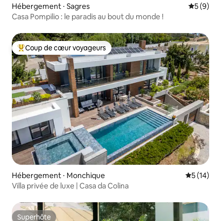
Hébergement ⋅ Sagres
Évaluatio
5 (9)
Casa Pompilio : le paradis au bout du monde !
Coup de cœur voyageurs
Coups de cœur voyageurs les plus appréciés
Hébergement ⋅ Monchique
Évaluation
5 (14)
Villa privée de luxe | Casa da Colina
Superhôte