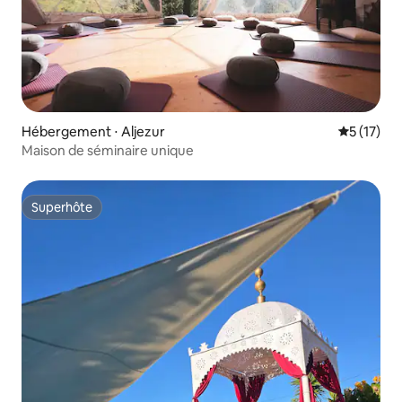
Hébergement ⋅ Aljezur
Évaluation
5 (17)
Maison de séminaire unique
Superhôte
Superhôte