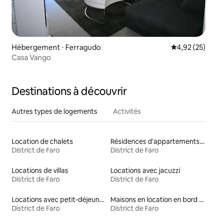
Hébergement ⋅ Ferragudo
Évaluation mo
4,92 (25)
Casa Vango
Destinations à découvrir
Autres types de logements
Activités
Location de chalets
Résidences d'appartements en location
District de Faro
District de Faro
Locations de villas
Locations avec jacuzzi
District de Faro
District de Faro
Locations avec petit-déjeuner
Maisons en location en bord de mer
District de Faro
District de Faro