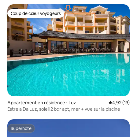
Coup de cœur voyageurs
Coup de cœur voyageurs
Appartement en résidence ⋅ Luz
Évaluation mo
4,92 (13)
Estrela Da Luz, soleil 2 bdr apt, mer + vue sur la piscine
Superhôte
Superhôte