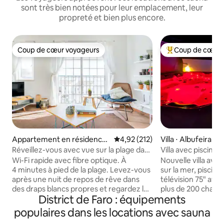
sont très bien notées pour leur emplacement, leur
propreté et bien plus encore.
Coup de cœur voyageurs
Coup de cœur 
Coup de cœur voyageurs
Coups de cœur vo
Appartement en résidence
Évaluation moyenne sur la base 
4,92 (212)
Villa ⋅ Albufeira
⋅ Lagos
Réveillez-vous avec vue sur la plage dans
Villa avec piscine, 
un penthouse à Praia da Luz
massage, salle de 
Wi-Fi rapide avec fibre optique. À
Nouvelle villa av
4 minutes à pied de la plage. Levez-vous
sur la mer, piscine
après une nuit de repos de rêve dans
télévision 75" av
des draps blancs propres et regardez les
plus de 200 chaîne
District de Faro : équipements
eaux calmes de la mer depuis votre lit.
gaz, climatisation 
Cet appartement rénové familial séduit
chambres, à 10 min
populaires dans les locations avec sauna
par son espace de vie ouvert et joyeux,
Oura. Piscine avec 