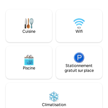
ses planchers en bois et ses trois balcons
- Jacuzzi pour 5 p
Juliette avec vue panoramique. Nous
infrarouge. - Bai
avons des installations de spa sur place. Il
Fauteuil de mass
y a une piscine chauffée, un hammam,
Télévision 75" av
un sauna, une salle de massage et une
PS4 PRO - Table d
salle de yoga. Bénéficiez de réductions
Connexion Internet 500 
exclusives au spa uniquement si vous
jeux : billard, jeu d
Cuisine
Wifi
séjournez chez nous. La plage est à
SALLE DE SPORT : vé
quelques pas en bas de la colline, environ
course, vélo d'app
4 minutes ou moins. Les deux chambres
chauffée* eau à 28
et le séjour disposent de leur propre
climatisation/chauffage. Nous avons des
jouets et des livres pour les jeunes
enfants, nous pouvons également
fournir des lits bébé et des chaises
Stationnement
Piscine
hautes si nécessaire. Notre télévision
gratuit sur place
dispose d'une sélection de chaînes
internationales telles que BBC, ITV, des
chaînes allemandes et françaises. Nous
avons également Netflix disponible. La
cuisine est entièrement équipée et
comprend : un four électrique et des
plaques à induction, une machine à
Climatisation
expresso, un réfrigérateur-congélateur,