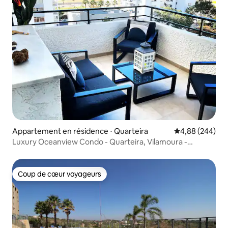
Appartement en résidence ⋅ Quarteira
Évaluation moy
4,88 (244)
Luxury Oceanview Condo - Quarteira, Vilamoura -
Portugal
Coup de cœur voyageurs
Coup de cœur voyageurs