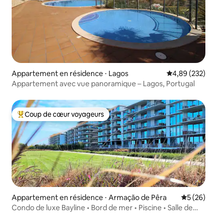
Appartement en résidence ⋅ Lagos
Évaluation moy
4,89 (232)
Appartement avec vue panoramique – Lagos, Portugal
Coup de cœur voyageurs
Coups de cœur voyageurs les plus appréciés
Appartement en résidence ⋅ Armação de Pêra
Évaluation
5 (26)
Condo de luxe Bayline • Bord de mer • Piscine • Salle de
sport/SPA