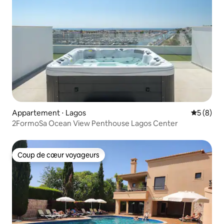
soirée :)
Appartement ⋅ Lagos
Évaluatio
5 (8)
2FormoSa Ocean View Penthouse Lagos Center
Coup de cœur voyageurs
Coup de cœur voyageurs