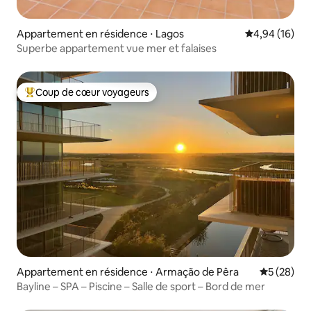
Appartement en résidence ⋅ Lagos
Évaluation mo
4,94 (16)
Superbe appartement vue mer et falaises
Coup de cœur voyageurs
Coups de cœur voyageurs les plus appréciés
Appartement en résidence ⋅ Armação de Pêra
Évaluation
5 (28)
Bayline – SPA – Piscine – Salle de sport – Bord de mer