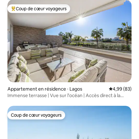
Coup de cœur voyageurs
Coups de cœur voyageurs les plus appréciés
Appartement en résidence ⋅ Lagos
Évaluation mo
4,99 (83)
Immense terrasse | Vue sur l'océan | Accès direct à la
piscine
Coup de cœur voyageurs
Coup de cœur voyageurs