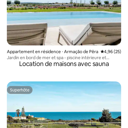
Appartement en résidence ⋅ Armação de Pêra
Évaluation mo
4,96 (25)
Jardin en bord de mer et spa - piscine intérieure et
Location de maisons avec sauna
extérieure
Superhôte
Superhôte