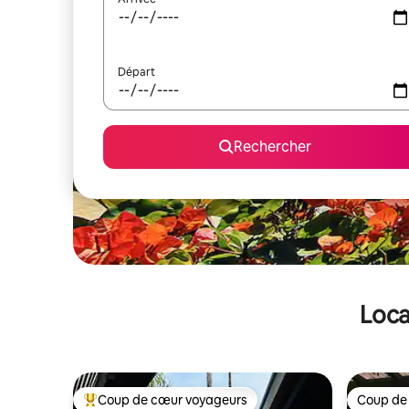
Départ
Rechercher
Loca
Coup de cœur voyageurs
Coup de
Coups de cœur voyageurs les plus appréciés
Coup de