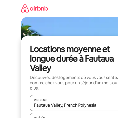
Aller
directement
au
contenu
Locations moyenne et
longue durée à Fautaua
Valley
Découvrez des logements où vous vous sente
comme chez vous pour un séjour d'un mois ou
plus.
Adresse
Lorsque les résultats s'affichent, utilisez les flèc
Arrivée