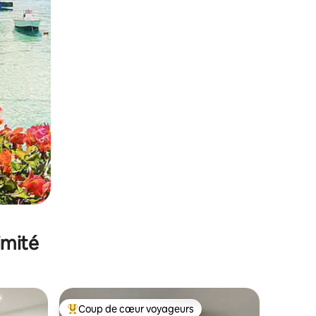
imité
Coup de cœur voyageurs
Coups de cœur voyageurs les plus appréciés