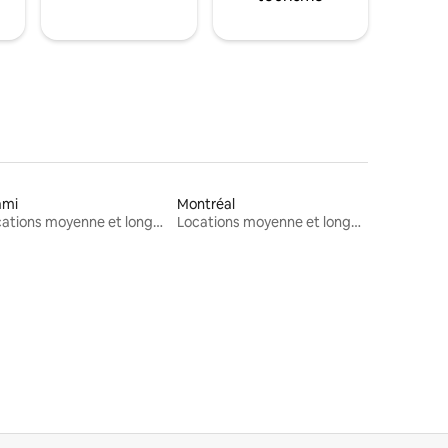
ami
Montréal
Locations moyenne et longue durée
Locations moyenne et longue durée