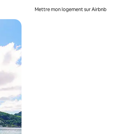
Mettre mon logement sur Airbnb
sant glisser.