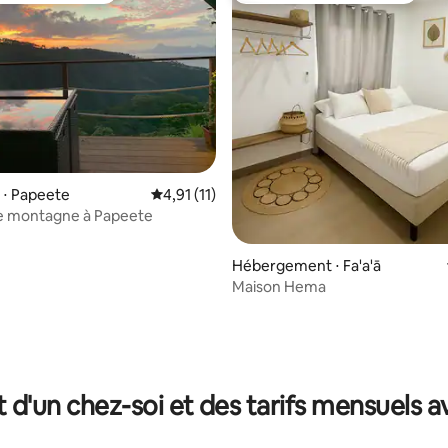
 ⋅ Papeete
Évaluation moyenne sur la base de 11 comme
4,91 (11)
e montagne à Papeete
Hébergement ⋅ Fa'a'ā
Maison Hema
 la base de 58 commentaires : 4,95 sur 5
t d'un chez-soi et des tarifs mensuels 