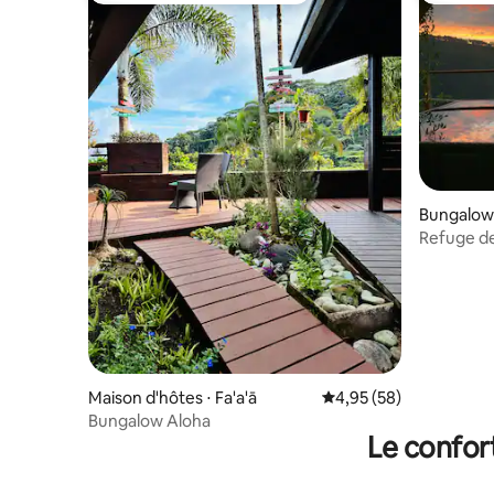
Bungalow
Refuge d
Maison d'hôtes ⋅ Fa'a'ā
Évaluation moyenne sur
4,95 (58)
Bungalow Aloha
Le confor