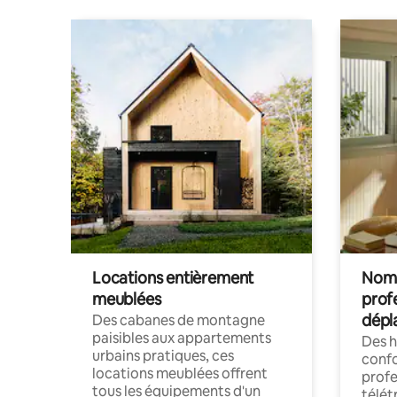
Locations entièrement
Noma
meublées
prof
dépl
Des cabanes de montagne
paisibles aux appartements
Des 
urbains pratiques, ces
confo
locations meublées offrent
profe
tous les équipements d'un
télét