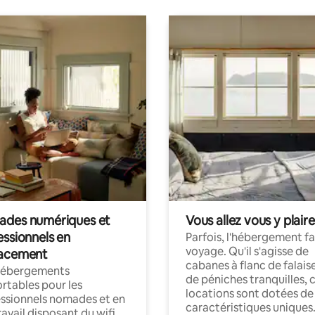
des numériques et
Vous allez vous y plaire
essionnels en
Parfois, l'hébergement fai
voyage. Qu'il s'agisse de
acement
cabanes à flanc de falais
hébergements
de péniches tranquilles, 
rtables pour les
locations sont dotées de
ssionnels nomades et en
caractéristiques uniques
ravail disposant du wifi