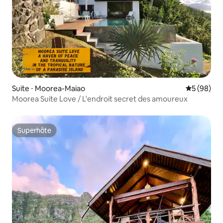
Suite ⋅ Moorea-Maiao
Évaluation
5 (98)
Moorea Suite Love / L'endroit secret des amoureux
Superhôte
Superhôte