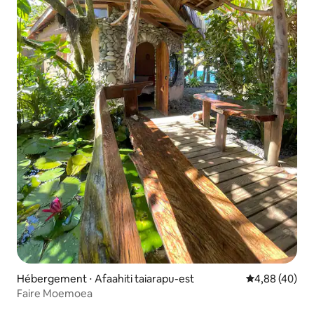
Hébergement ⋅ Afaahiti taiarapu-est
Évaluation mo
4,88 (40)
Faire Moemoea