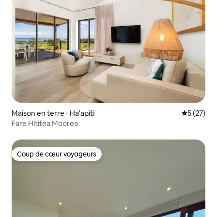
Maison en terre ⋅ Ha'apiti
Évaluation
5 (27)
Fare Hititea Moorea
Coup de cœur voyageurs
Coup de cœur voyageurs