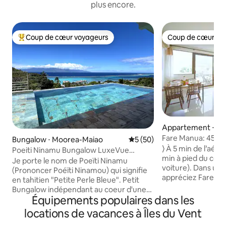
plus encore.
Coup de cœur voyageurs
Coup de cœur vo
Coups de cœur voyageurs les plus appréciés
Coup de cœur vo
Appartement ⋅ Pa
Fare Manua: 45m2, 
Bungalow ⋅ Moorea-Maiao
Évaluation moyenne sur la b
5 (50)
wifi, centre
⟩ À 5 min de l’aéro
Poeiti Ninamu Bungalow LuxeVue
min à pied du cœu
Exceptionnelle
Je porte le nom de Poeïti Ninamu
voiture). Dans un quartier calme,
(Prononcer Poéïti Ninamou) qui signifie
appréciez Fare M
en tahitien "Petite Perle Bleue". Petit
cosy, moderne et 
Bungalow indépendant au coeur d'une
balcon : ⟶ Rénové en octobre 2024 ; ⟶
Équipements populaires dans les
Résidence de Luxe, à flanc de
Matelas orthopédi
montagne, une vue extraordinaire sur le
locations de vacances à Îles du Vent
de qualité ; ⟶ Wi-
lagon, l'océan et l'Ile de Tahiti. Je suis
sécurisé ; ⟶ Clima