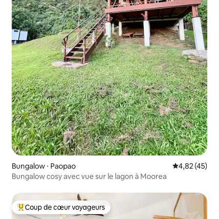
Bungalow ⋅ Paopao
Évaluation mo
4,82 (45)
Bungalow cosy avec vue sur le lagon à Moorea
Coup de cœur voyageurs
Coups de cœur voyageurs les plus appréciés