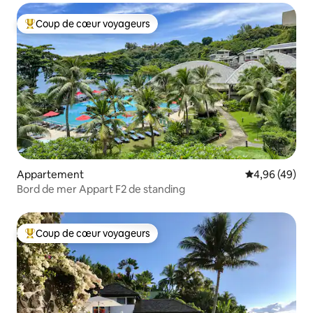
Coup de cœur voyageurs
Coups de cœur voyageurs les plus appréciés
Appartement
Évaluation mo
4,96 (49)
Bord de mer Appart F2 de standing
Coup de cœur voyageurs
Coups de cœur voyageurs les plus appréciés