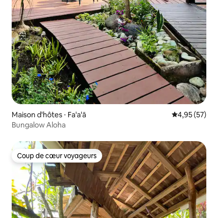
Maison d'hôtes ⋅ Fa'a'ā
Évaluation mo
4,95 (57)
Bungalow Aloha
Coup de cœur voyageurs
Coup de cœur voyageurs