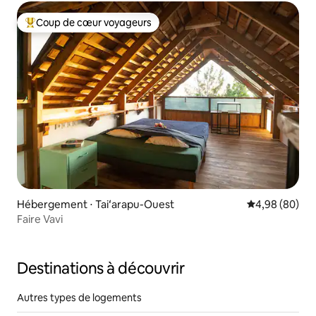
Coup de cœur voyageurs
Coups de cœur voyageurs les plus appréciés
Hébergement ⋅ Taiʻarapu-Ouest
Évaluation mo
4,98 (80)
Faire Vavi
Destinations à découvrir
Autres types de logements