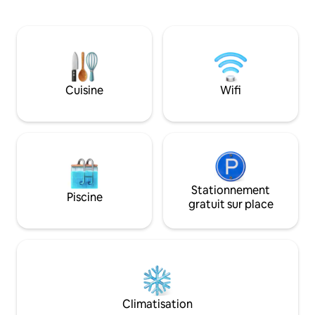
régulièrement venté par les alizés et
Résidence sécuris
mes levers de soleil sont inoubliables. Un
⟶ Marché de Pape
de mes points forts est une piscine
commerces à prox
privée à débordement quasiment
privé gratuit. ⟩ Réservez dès maintenant
suspendue dont la surface de l'eau
votre séjour à Tahit
épouse celle du lagon par la vue. Un vrai
Paradis !
Cuisine
Wifi
Stationnement
Piscine
gratuit sur place
Climatisation