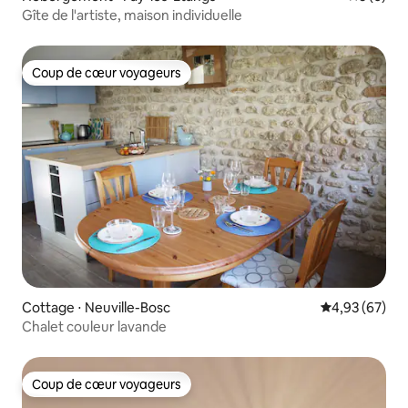
Gîte de l'artiste, maison individuelle
Coup de cœur voyageurs
Coup de cœur voyageurs
Cottage ⋅ Neuville-Bosc
Évaluation mo
4,93 (67)
Chalet couleur lavande
Coup de cœur voyageurs
Coup de cœur voyageurs