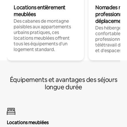
Locations entièrement
Nomades num
meublées
professionnel
déplacement
Des cabanes de montagne
paisibles aux appartements
Des hébergem
urbains pratiques, ces
confortables p
locations meublées offrent
professionnels
tous les équipements d'un
télétravail dis
logement standard.
et d'espaces de
Équipements et avantages des séjours
longue durée
Locations meublées