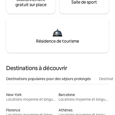
Salle de sport
gratuit sur place
Résidence de tourisme
Destinations à découvrir
Destinations populaires pour des séjours prolongés
Destinati
New York
Barcelone
Locations moyenne et longue durée
Locations moyenne et longue durée
Florence
Athènes
Locations moyenne et longue durée
Locations moyenne et longue durée