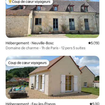
Coup de cœur voyageurs
Coups de cœur voyageurs les plus appréciés
Hébergement ⋅ Neuville-Bosc
Évaluation
5 (19)
Domaine de charme - 1h de Paris - 12 pers 5 suites
Coup de cœur voyageurs
Coup de cœur voyageurs
Hébergement ⋅ Fay-les-Étangs
Évaluatio
5 (6)