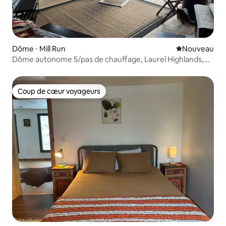
Dôme ⋅ Mill Run
Nouvel hébe
Nouveau
Dôme autonome 5/pas de chauffage, Laurel Highlands,
Pennsylvanie
Coup de cœur voyageurs
Coup de cœur voyageurs