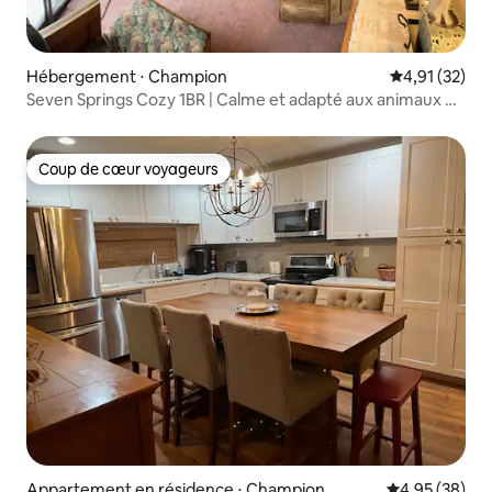
Hébergement ⋅ Champion
Évaluation mo
4,91 (32)
Seven Springs Cozy 1BR | Calme et adapté aux animaux de
compagnie
Coup de cœur voyageurs
Coup de cœur voyageurs
Appartement en résidence ⋅ Champion
Évaluation mo
4,95 (38)