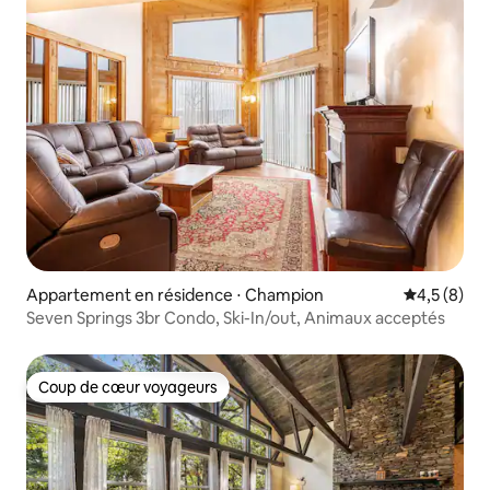
Appartement en résidence ⋅ Champion
Évaluation 
4,5 (8)
Seven Springs 3br Condo, Ski-In/out, Animaux acceptés
Coup de cœur voyageurs
Coup de cœur voyageurs