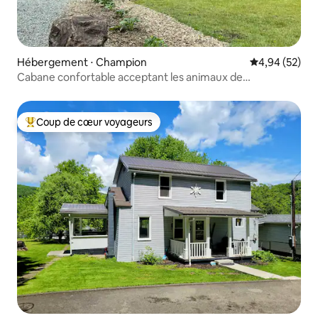
Hébergement ⋅ Champion
Évaluation mo
4,94 (52)
Cabane confortable acceptant les animaux de
compagnie, proche de tout
Coup de cœur voyageurs
Coups de cœur voyageurs les plus appréciés