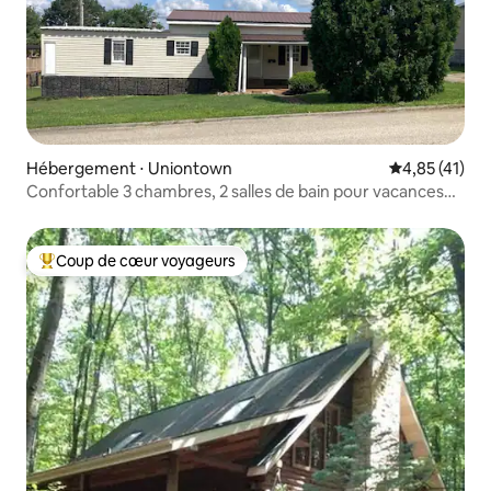
Hébergement ⋅ Uniontown
Évaluation mo
4,85 (41)
Confortable 3 chambres, 2 salles de bain pour vacances
en famille/randonnée/escapade
Coup de cœur voyageurs
Coups de cœur voyageurs les plus appréciés