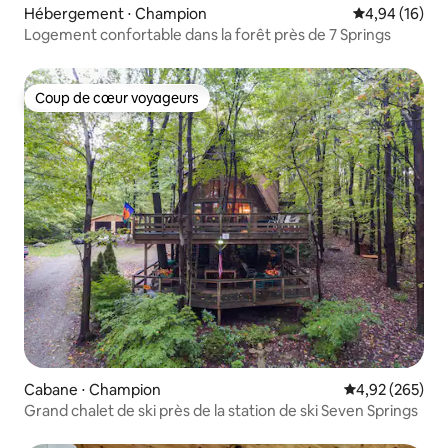
Hébergement ⋅ Champion
Évaluation mo
4,94 (16)
Logement confortable dans la forêt près de 7 Springs
Coup de cœur voyageurs
Coup de cœur voyageurs
Cabane ⋅ Champion
Évaluation moy
4,92 (265)
Grand chalet de ski près de la station de ski Seven Springs