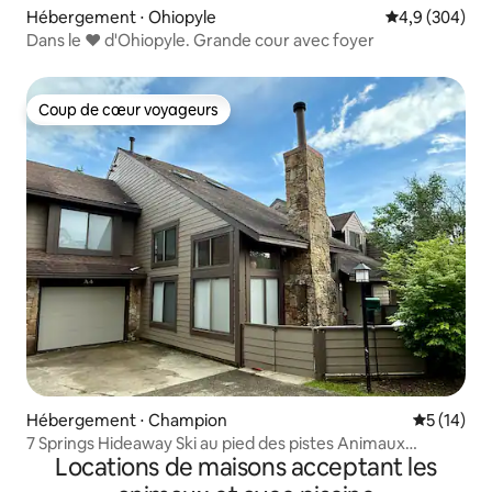
Hébergement ⋅ Ohiopyle
Évaluation mo
4,9 (304)
Dans le ❤ d'Ohiopyle. Grande cour avec foyer
Coup de cœur voyageurs
Coup de cœur voyageurs
Hébergement ⋅ Champion
Évaluation
5 (14)
7 Springs Hideaway Ski au pied des pistes Animaux
Locations de maisons acceptant les
acceptés