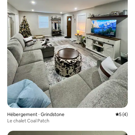
Hébergement ⋅ Grindstone
Évaluatio
5 (4)
Le chalet Coal Patch