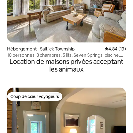
Hébergement ⋅ Saltlick Township
Évaluation mo
4,84 (19)
10 personnes, 3 chambres, 5 lits, Seven Springs, piscine,
Location de maisons privées acceptant
jacuzzi
les animaux
Coup de cœur voyageurs
Coup de cœur voyageurs