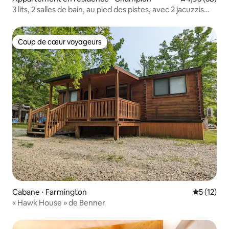
3 lits, 2 salles de bain, au pied des pistes, avec 2 jacuzzis
communs
Coup de cœur voyageurs
Coup de cœur voyageurs
Cabane ⋅ Farmington
Évaluation
5 (12)
« Hawk House » de Benner