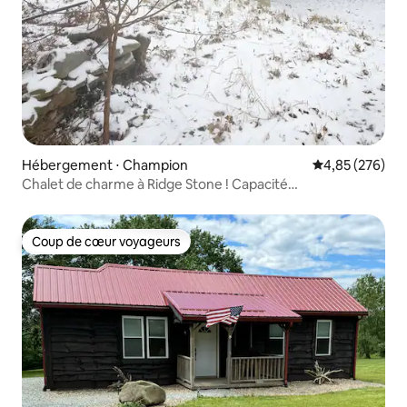
Hébergement ⋅ Champion
Évaluation moy
4,85 (276)
Chalet de charme à Ridge Stone ! Capacité
d'hébergement de 10 personnes
Coup de cœur voyageurs
Coup de cœur voyageurs