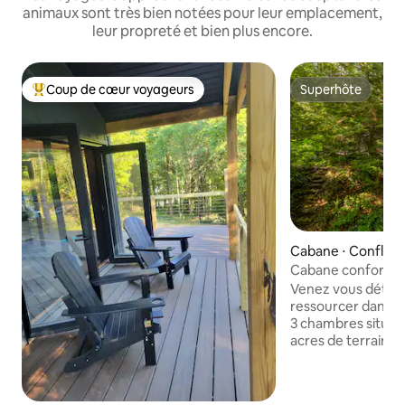
animaux sont très bien notées pour leur emplacement,
leur propreté et bien plus encore.
Coup de cœur voyageurs
Superhôte
Coups de cœur voyageurs les plus appréciés
Superhôte
Cabane ⋅ Conflue
Cabane confortabl
Yough - Ruisseau p
Venez vous déten
ressourcer dans n
3 chambres située
acres de terrain pr
petit déjeuner ou 
tranquille tout en 
porche arrière fermé. Des ran