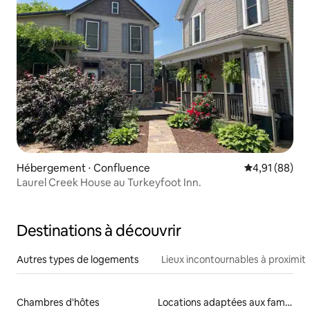
Hébergement ⋅ Confluence
Évaluation mo
4,91 (88)
Laurel Creek House au Turkeyfoot Inn.
Destinations à découvrir
Autres types de logements
Lieux incontournables à proximit
Chambres d'hôtes
Locations adaptées aux familles