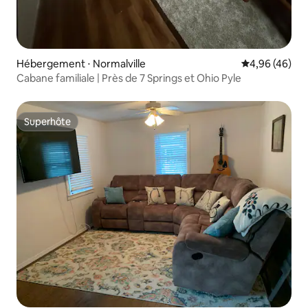
Hébergement ⋅ Normalville
Évaluation mo
4,96 (46)
Cabane familiale | Près de 7 Springs et Ohio Pyle
Superhôte
Superhôte