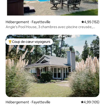
Hébergement ⋅ Fayetteville
Évaluation moy
4,95 (152)
Angie's Pool House, 3 chambres avec piscine creusée,
jacuzzi
Coup de cœur voyageurs
Coups de cœur voyageurs les plus appréciés
Hébergement ⋅ Fayetteville
Évaluation moy
4,99 (105)