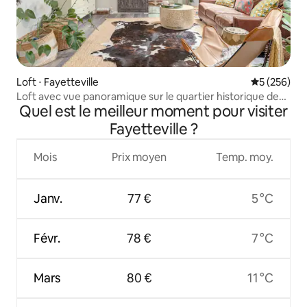
Loft ⋅ Fayetteville
Évaluation 
5 (256)
Loft avec vue panoramique sur le quartier historique de
Quel est le meilleur moment pour visiter
Haymount
Fayetteville ?
Mois
Prix moyen
Temp. moy.
Janv.
77 €
5 °C
Févr.
78 €
7 °C
Mars
80 €
11 °C