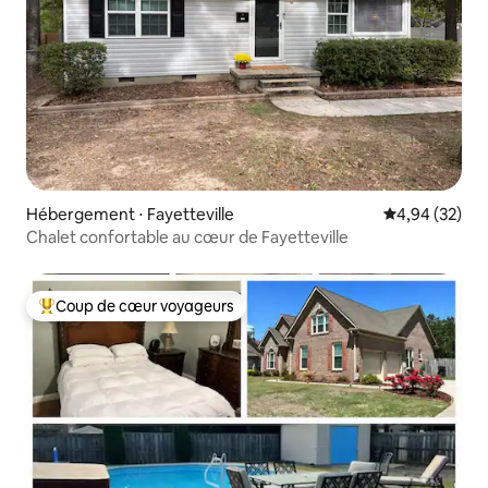
Hébergement ⋅ Fayetteville
Évaluation mo
4,94 (32)
Chalet confortable au cœur de Fayetteville
Coup de cœur voyageurs
Coups de cœur voyageurs les plus appréciés