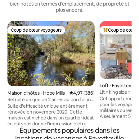
bien notés en termes d'emplacement, de propreté et
plus encore.
Coup de cœur voyageurs
Coup de cœur 
Coup de cœur voyageurs
Coups de cœur vo
Loft ⋅ Fayetteville
Lit « king size » •
Maison d'hôtes ⋅ Hope Mills
Évaluation moyenne sur la base 
4,97 (386)
Fort Bragg et de l'i
Cet appartement c
Retraite unique de 2 acres au bord d'un
pour les voyages d'
ruisseau à Hope Mills, Caroline du Nord
Suite d'efficacité unique entièrement
militaires ou les 
rénovée en novembre 2020. Cette
À seulement 5 min
maison est nichée dans un quartier idéal,
Bragg/Liberty, Ca
ce qui vous donne l'impression d'être
centre-ville de Fa
Équipements populaires dans les
dans les bois dans une retraite privée au
soyez ici pour une
bord d'un ruisseau. Vous avez 2 acres de
locations de vacances à Fayetteville