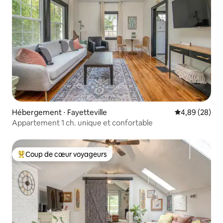
Hébergement ⋅ Fayetteville
Évaluation mo
4,89 (28)
Appartement 1 ch. unique et confortable
Coup de cœur voyageurs
Coups de cœur voyageurs les plus appréciés