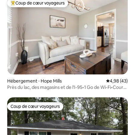
Coup de cœur voyageurs
Coups de cœur voyageurs les plus appréciés
Hébergement ⋅ Hope Mills
Évaluation mo
4,98 (43)
Près du lac, des magasins et de l'I-95•1 Go de Wi-Fi•Cour
clôturée
Coup de cœur voyageurs
Coup de cœur voyageurs