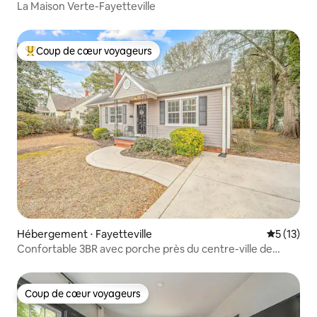
La Maison Verte-Fayetteville
Coup de cœur voyageurs
Coups de cœur voyageurs les plus appréciés
Hébergement ⋅ Fayetteville
Évaluation
5 (13)
Confortable 3BR avec porche près du centre-ville de
Fayetteville
Coup de cœur voyageurs
Coup de cœur voyageurs