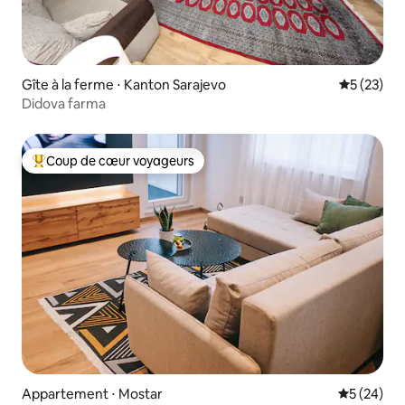
Gîte à la ferme ⋅ Kanton Sarajevo
Évaluation
5 (23)
Didova farma
Coup de cœur voyageurs
Coups de cœur voyageurs les plus appréciés
Appartement ⋅ Mostar
Évaluation
5 (24)