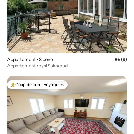
Appartement ⋅ Šipovo
Évaluatio
5 (8)
Appartement royal Sokograd
Coup de cœur voyageurs
Coups de cœur voyageurs les plus appréciés