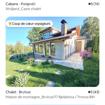
Cabane ⋅ Ponjevići
Évaluation
5 (14)
Atrijland_Cazin chalet
Coup de cœur voyageurs
Coups de cœur voyageurs les plus appréciés
Chalet ⋅ Brutusi
Évaluation
5 (43)
Maison de montagne_Brutusi/17 Bjelašnica / Trnovo BiH