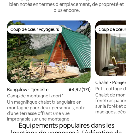
bien notés en termes d'emplacement, de propreté et
plus encore.
Coup de cœur voyageurs
Coup de cœur vo
Coup de cœur voyageurs
Coup de cœur vo
Chalet ⋅ Ponijeri
Petit cottage de 
Bungalow ⋅ Tjentište
Évaluation moyenne sur la base 
4,92 (171)
boutique
Chalet de montag
Camp de montagne Izgori 1
fenêtres panorami
Un magnifique chalet triangulaire en
sur la forêt et cou
montagne pour deux personnes, doté
magiques, découv
d'une terrasse offrant une vue
notre Little Cotta
imprenable sur une montagne
Réveillez-vous de
Équipements populaires dans les
majestueuse. La cabane n'a pas
imprenable sur la 
d'électricité, mais elle dispose d'un