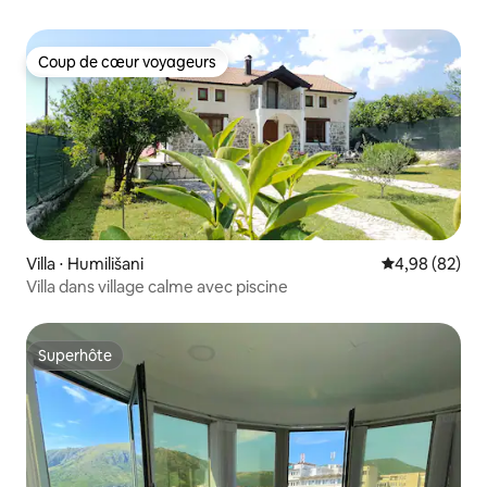
Coup de cœur voyageurs
Coup de cœur voyageurs
Villa ⋅ Humilišani
Évaluation mo
4,98 (82)
Villa dans village calme avec piscine
Superhôte
Superhôte