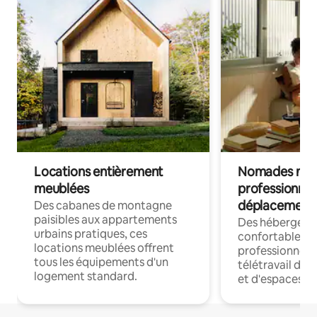
Locations entièrement
Nomades num
meublées
professionnel
déplacement
Des cabanes de montagne
paisibles aux appartements
Des hébergem
urbains pratiques, ces
confortables p
locations meublées offrent
professionnels
tous les équipements d'un
télétravail dis
logement standard.
et d'espaces de