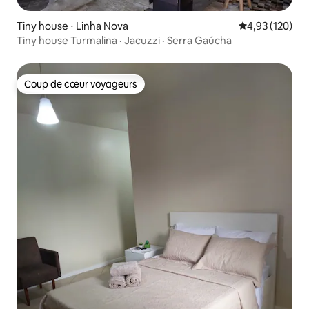
Tiny house ⋅ Linha Nova
Évaluation moy
4,93 (120)
Tiny house Turmalina · Jacuzzi · Serra Gaúcha
Coup de cœur voyageurs
Coup de cœur voyageurs