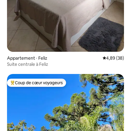
Appartement ⋅ Feliz
Évaluation mo
4,89 (38)
Suite centrale à Feliz
Coup de cœur voyageurs
Coups de cœur voyageurs les plus appréciés