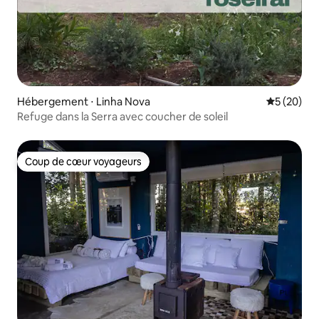
Hébergement ⋅ Linha Nova
Évaluation
5 (20)
Refuge dans la Serra avec coucher de soleil
Coup de cœur voyageurs
Coup de cœur voyageurs