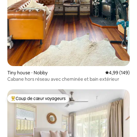
Tiny house ⋅ Nobby
Évaluation moy
4,99 (149)
Cabane hors réseau avec cheminée et bain extérieur
Coup de cœur voyageurs
Coups de cœur voyageurs les plus appréciés