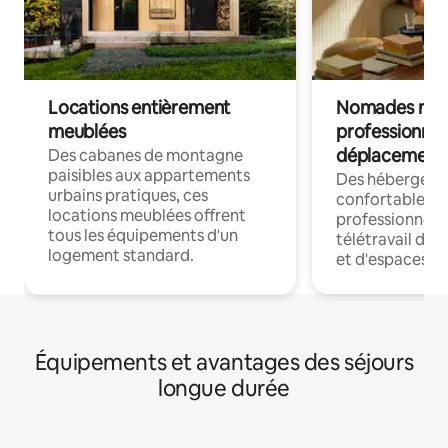
Locations entièrement
Nomades num
meublées
professionnel
déplacement
Des cabanes de montagne
paisibles aux appartements
Des hébergem
urbains pratiques, ces
confortables p
locations meublées offrent
professionnels
tous les équipements d'un
télétravail dis
logement standard.
et d'espaces de
Équipements et avantages des séjours
longue durée