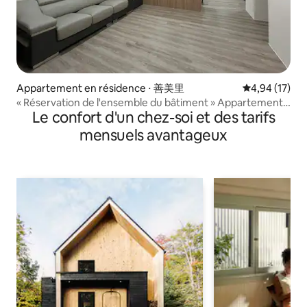
Appartement en résidence ⋅ 善美里
Évaluation mo
4,94 (17)
« Réservation de l'ensemble du bâtiment » Appartement
Le confort d'un chez-soi et des tarifs
de trois chambres, deux salles de bains, avec ascenseur,
entièrement rénové. Location longue durée avec offres
mensuels avantageux
spéciales.