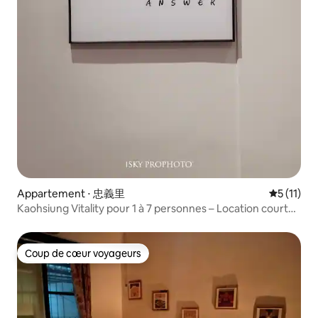
Appartement ⋅ 忠義里
Évaluatio
5 (11)
Kaohsiung Vitality pour 1 à 7 personnes – Location courte
durée au mois / Stationnement devant la
porte / Weiwuying / Métro O11
Coup de cœur voyageurs
Coup de cœur voyageurs