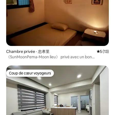
Chambre privée ⋅ 忠孝里
Évaluation
5 (13)
《SunMoonPema-Moon lieu》 privé avec un bon
emplacement
Coup de cœur voyageurs
Coup de cœur voyageurs