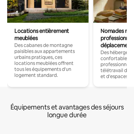
Locations entièrement
Nomades num
meublées
professionnel
déplacement
Des cabanes de montagne
paisibles aux appartements
Des hébergem
urbains pratiques, ces
confortables p
locations meublées offrent
professionnels
tous les équipements d'un
télétravail dis
logement standard.
et d'espaces de
Équipements et avantages des séjours
longue durée