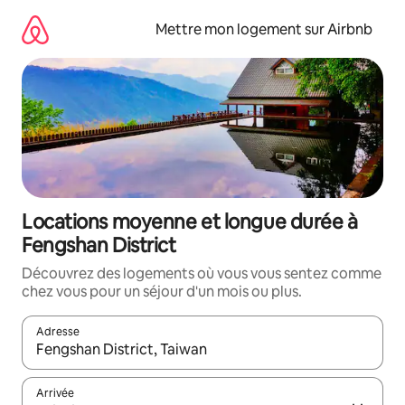
Aller
directement
Mettre mon logement sur Airbnb
au
contenu
Locations moyenne et longue durée à
Fengshan District
Découvrez des logements où vous vous sentez comme
chez vous pour un séjour d'un mois ou plus.
Adresse
Lorsque les résultats s'affichent, utilisez les flèches vers le hau
Arrivée