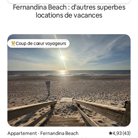
Fernandina Beach : d'autres superbes
locations de vacances
Coup de cœur voyageurs
Coups de cœur voyageurs les plus appréciés
Appartement ⋅ Fernandina Beach
Évaluation mo
4,93 (43)