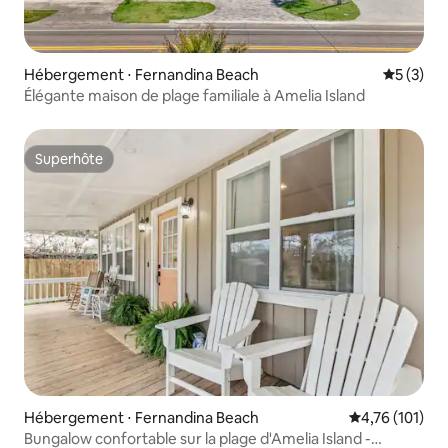
Hébergement ⋅ Fernandina Beach
Évaluatio
5 (3)
Élégante maison de plage familiale à Amelia Island
Superhôte
Superhôte
Hébergement ⋅ Fernandina Beach
Évaluation moy
4,76 (101)
Bungalow confortable sur la plage d'Amelia Island -