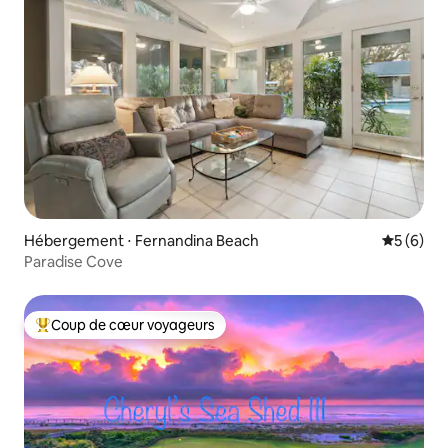
Hébergement ⋅ Fernandina Beach
Évaluatio
5 (6)
Paradise Cove
Coup de cœur voyageurs
Coups de cœur voyageurs les plus appréciés