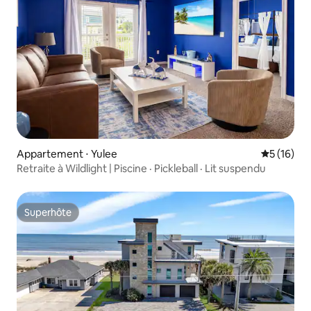
Appartement ⋅ Yulee
Évaluation
5 (16)
Retraite à Wildlight | Piscine · Pickleball · Lit suspendu
Superhôte
Superhôte