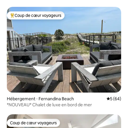
Animaux acceptés !
Coup de cœur voyageurs
Coups de cœur voyageurs les plus appréciés
Hébergement ⋅ Fernandina Beach
Évaluation
5 (64)
*NOUVEAU* Chalet de luxe en bord de mer
Coup de cœur voyageurs
Coup de cœur voyageurs