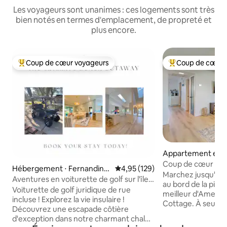
Les voyageurs sont unanimes : ces logements sont très
bien notés en termes d'emplacement, de propreté et
plus encore.
Coup de cœur voyageurs
Coup de cœur 
Coups de cœur voyageurs les plus appréciés
Coups de cœur vo
Appartement en r
⋅ Fernandina Beac
Coup de cœur voya
Hébergement ⋅ Fernandina
Évaluation moyenne sur la base 
4,95 (129)
130 commentaires c
Marchez jusqu'à l
Beach
Aventures en voiturette de golf sur l'île
au bord de la pisc
(animaux acceptés)
Voiturette de golf juridique de rue
meilleur d'Amelia 
incluse ! Explorez la vie insulaire !
Cottage. À seulem
Découvrez une escapade côtière
maisons du sable e
d'exception dans notre charmant chalet
du centre-ville hi