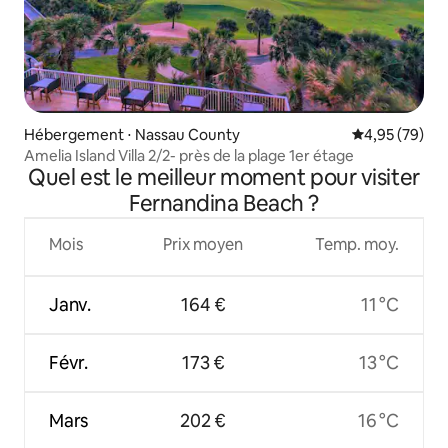
Hébergement ⋅ Nassau County
Évaluation mo
4,95 (79)
Amelia Island Villa 2/2- près de la plage 1er étage
Quel est le meilleur moment pour visiter
Fernandina Beach ?
Mois
Prix moyen
Temp. moy.
Janv.
164 €
11 °C
Févr.
173 €
13 °C
Mars
202 €
16 °C