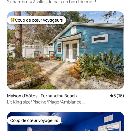
2 chambres/2 salles de bain en bord de mer !
Coup de cœur voyageurs
Coups de cœur voyageurs les plus appréciés
Maison d'hôtes ⋅ Fernandina Beach
Évaluation
5 (16)
Lit King size*Piscine*Plage*Ambiance
cool*Barbecue*Patio*Lave-linge/Sèche-linge*Chic
Coup de cœur voyageurs
Coup de cœur voyageurs