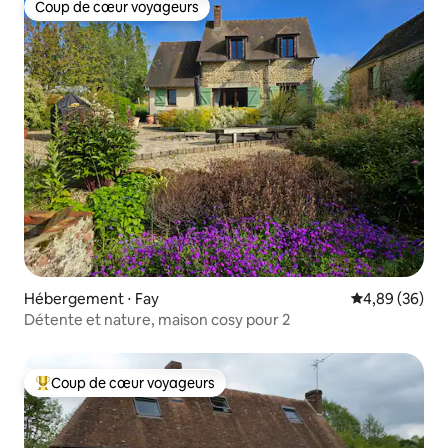
Coup de cœur voyageurs
Coup de cœur voyageurs
Hébergement ⋅ Fay
Évaluation mo
4,89 (36)
Détente et nature, maison cosy pour 2
Coup de cœur voyageurs
Coups de cœur voyageurs les plus appréciés