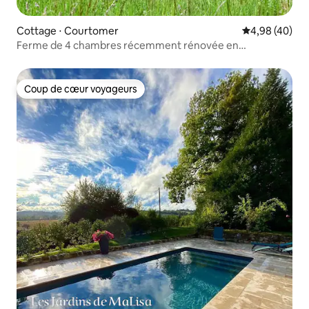
Cottage ⋅ Courtomer
Évaluation mo
4,98 (40)
Ferme de 4 chambres récemment rénovée en
Normandie
Coup de cœur voyageurs
Coup de cœur voyageurs