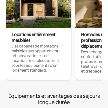
Locations entièrement
Nomades num
meublées
professionnel
déplacement
Des cabanes de montagne
paisibles aux appartements
Des hébergem
urbains pratiques, ces
confortables p
locations meublées offrent
professionnels
tous les équipements d'un
télétravail dis
logement standard.
et d'espaces de
Équipements et avantages des séjours
longue durée