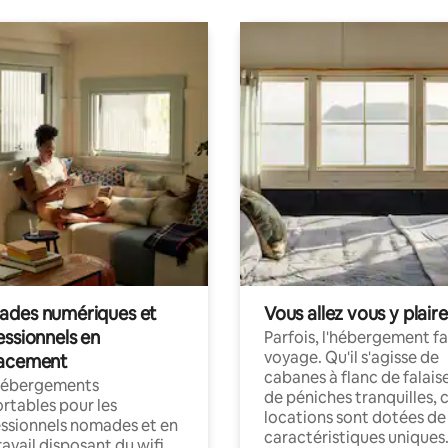
des numériques et
Vous allez vous y plaire
essionnels en
Parfois, l'hébergement fai
voyage. Qu'il s'agisse de
acement
cabanes à flanc de falais
hébergements
de péniches tranquilles, 
rtables pour les
locations sont dotées de
ssionnels nomades et en
caractéristiques uniques
ravail disposant du wifi