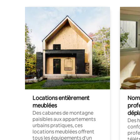
Locations entièrement
Noma
meublées
prof
dépl
Des cabanes de montagne
paisibles aux appartements
Des 
urbains pratiques, ces
confo
locations meublées offrent
profe
tous les équipements d'un
télét