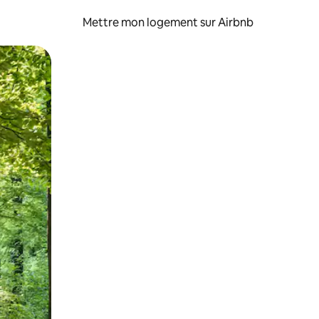
Mettre mon logement sur Airbnb
sant glisser.