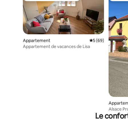
Appartement
Évaluation moyenne 
5 (69)
Appartement de vacances de Lisa
Apparte
Alsace Pr
Le confor
garage m