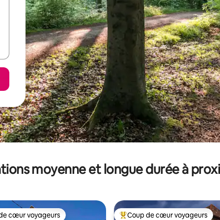
tions moyenne et longue durée à prox
de cœur voyageurs
Coup de cœur voyageurs
 cœur voyageurs les plus appréciés
Coups de cœur voyageurs les p