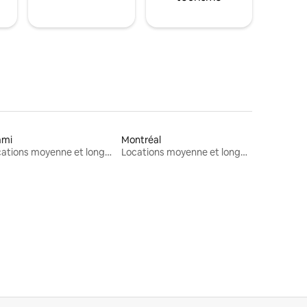
ami
Montréal
Locations moyenne et longue durée
Locations moyenne et longue durée