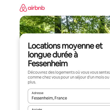
Aller
directement
au
contenu
Locations moyenne et
longue durée à
Fessenheim
Découvrez des logements où vous vous sente
comme chez vous pour un séjour d'un mois ou
plus.
Adresse
Lorsque les résultats s'affichent, utilisez les flèc
Arrivée