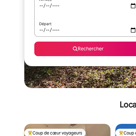
Départ
Rechercher
Loca
Coup de cœur voyageurs
Coup 
Coups de cœur voyageurs les plus appréciés
Coups de