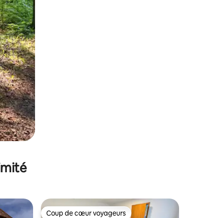
imité
Coup de cœur voyageurs
lus appréciés
Coup de cœur voyageurs