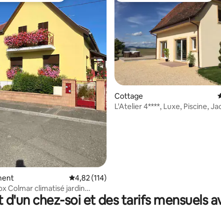
sur la base de 69 commentaires : 5 sur 5
Cottage
É
L'Atelier 4****, Luxe, Piscine, Ja
Alsace
ment
Évaluation moyenne sur la base de 114 comme
4,82 (114)
ox Colmar climatisé jardin
t d'un chez-soi et des tarifs mensuels 
oto