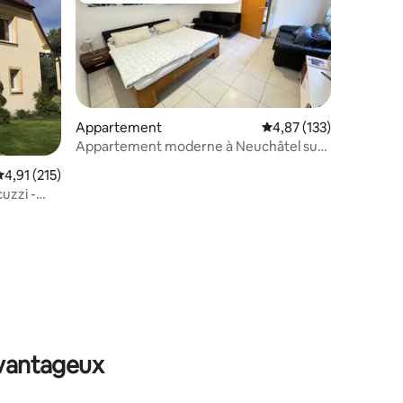
Appartement
Évaluation moyenne sur
4,87 (133)
Appartement moderne à Neuchâtel sur
le Rhin
valuation moyenne sur la base de 215 commentaires : 4,91 sur 5
4,91 (215)
cuzzi -
ntaires : 4,82 sur 5
avantageux