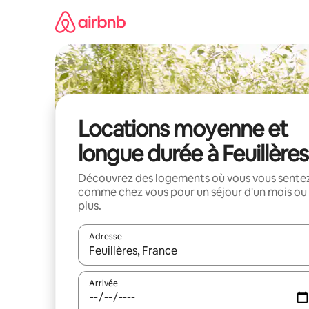
Aller
directement
au
contenu
Locations moyenne et
longue durée à Feuillères
Découvrez des logements où vous vous sente
comme chez vous pour un séjour d'un mois ou
plus.
Adresse
Lorsque les résultats s'affichent, utilisez les flèc
Arrivée