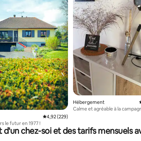
la base de 139 commentaires : 4,88 sur 5
Hébergement
Calme et agréable à la campag
Évaluation moyenne sur la base de 229 commen
4,92 (229)
s le futur en 1977 !
t d'un chez-soi et des tarifs mensuels 