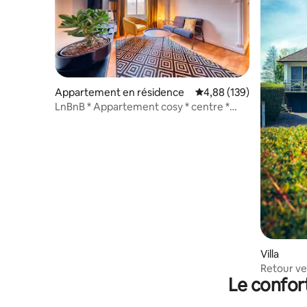
Appartement en résidence
Évaluation moyenne sur 
4,88 (139)
LnBnB * Appartement cosy * centre *
face château
Villa
Retour ver
Le confor