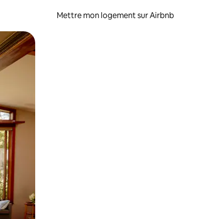
Mettre mon logement sur Airbnb
sant glisser.