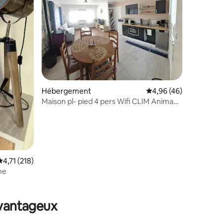
Hébergement
Évaluation moyenne su
4,96 (46)
Maison pl- pied 4 pers Wifi CLIM Animaux
Pêche
Évaluation moyenne sur la base de 218 commentaires : 4,71 sur 5
4,71 (218)
ne
taires : 4,92 sur 5
avantageux