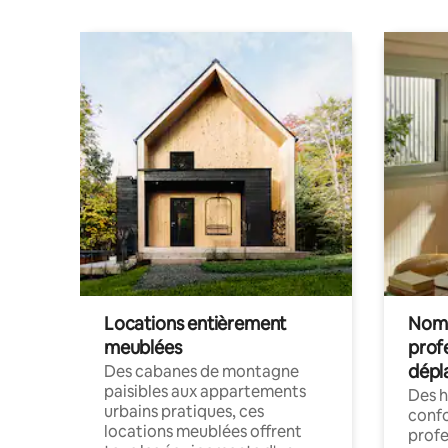
Locations entièrement
Noma
meublées
prof
dépl
Des cabanes de montagne
paisibles aux appartements
Des 
urbains pratiques, ces
confo
locations meublées offrent
profe