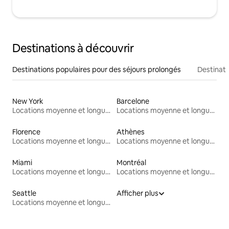
Destinations à découvrir
Destinations populaires pour des séjours prolongés
Destinati
New York
Barcelone
Locations moyenne et longue durée
Locations moyenne et longue durée
Florence
Athènes
Locations moyenne et longue durée
Locations moyenne et longue durée
Miami
Montréal
Locations moyenne et longue durée
Locations moyenne et longue durée
Seattle
Afficher plus
Locations moyenne et longue durée