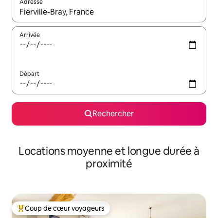
Adresse
Lorsque les résultats s'affichent, utilisez les flèches vers le hau
Arrivée
Départ
Rechercher
Locations moyenne et longue durée à
proximité
Coup de cœur voyageurs
Coups de cœur voyageurs les plus appréciés