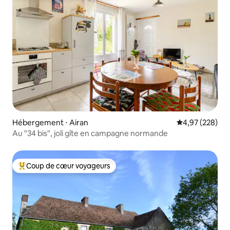
Hébergement ⋅ Airan
Évaluation moy
4,97 (228)
Au "34 bis", joli gîte en campagne normande
Coup de cœur voyageurs
Coups de cœur voyageurs les plus appréciés