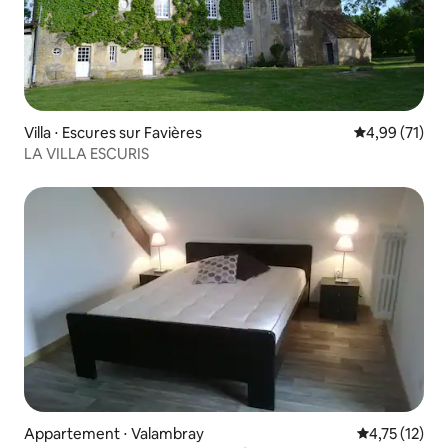
Villa ⋅ Escures sur Favières
Évaluation mo
4,99 (71)
LA VILLA ESCURIS
Appartement ⋅ Valambray
Évaluation mo
4,75 (12)