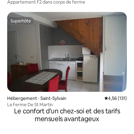
Appartement F2 dans corps de ferme
Superhôte
Superhôte
Hébergement ⋅ Saint-Sylvain
Évaluation moy
4,56 (131)
La Ferme De St Martin
Le confort d'un chez-soi et des tarifs
mensuels avantageux