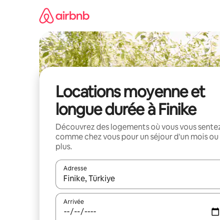
Aller
directement
au
contenu
Locations moyenne et
longue durée à Finike
Découvrez des logements où vous vous sente
comme chez vous pour un séjour d'un mois ou
plus.
Adresse
Lorsque les résultats s'affichent, utilisez les flèc
Arrivée