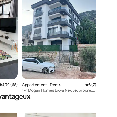
mmentaires : 5 sur 5
Évaluation moyenne sur la base de 68 commentaires : 4,79 sur 5
4,79 (68)
Appartement ⋅ Demre
Évaluation moyenn
5 (7)
1+1 Doğan Homes Likya Neuve, propre,
avantageux
spacieuse,