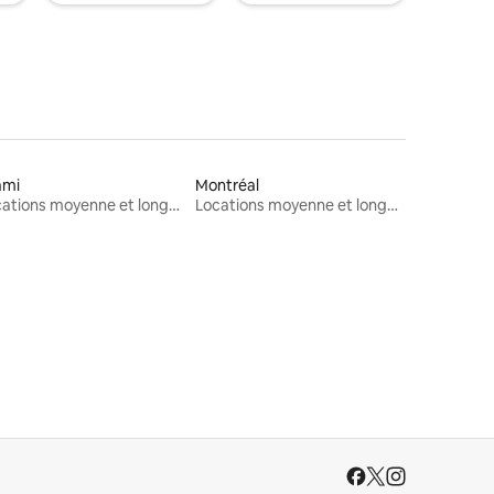
ami
Montréal
Locations moyenne et longue durée
Locations moyenne et longue durée