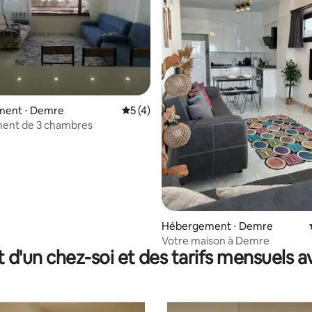
 la base de 75 commentaires : 4,99 sur 5
ent ⋅ Demre
Évaluation moyenne sur la base de 4 co
5 (4)
ent de 3 chambres
Hébergement ⋅ Demre
Votre maison à Demre
t d'un chez-soi et des tarifs mensuels 