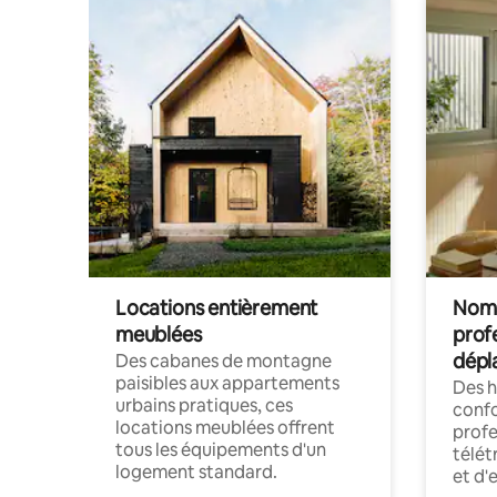
Locations entièrement
Noma
meublées
prof
dépl
Des cabanes de montagne
paisibles aux appartements
Des 
urbains pratiques, ces
confo
locations meublées offrent
profe
tous les équipements d'un
télét
logement standard.
et d'