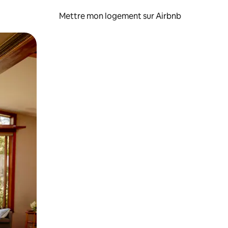
Mettre mon logement sur Airbnb
sant glisser.