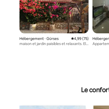
Hébergement ⋅ Gürses
Évaluation moyenne sur
4,99 (75)
Hébergem
maison et jardin paisibles et relaxants. Ela
Appartem
pansiyon.
Le confor