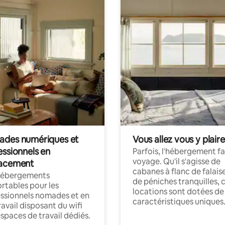
des numériques et
Vous allez vous y plaire
essionnels en
Parfois, l'hébergement fai
voyage. Qu'il s'agisse de
acement
cabanes à flanc de falais
hébergements
de péniches tranquilles, 
rtables pour les
locations sont dotées de
ssionnels nomades et en
caractéristiques uniques
ravail disposant du wifi
espaces de travail dédiés.