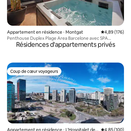
Appartement en résidence ⋅ Montgat
Évaluation moy
4,89 (176)
Penthouse Duplex Plage Area Barcelone avec SPA
Résidences d'appartements privés
Medblau
Coup de cœur voyageurs
Coup de cœur voyageurs
Appartement en résidence ⋅ L'Hospitalet de L
Évaluation moy
4,85 (100)