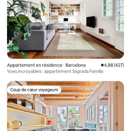
Appartement en résidence ⋅ Barcelone
Évaluation moy
4,88 (427)
Vues incroyables : appartement Sagrada Familia
Coup de cœur voyageurs
Coup de cœur voyageurs