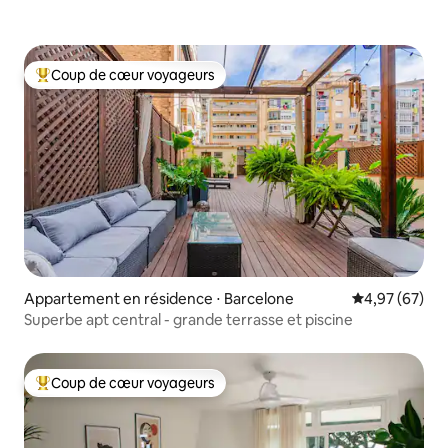
Coup de cœur voyageurs
Coups de cœur voyageurs les plus appréciés
Appartement en résidence ⋅ Barcelone
Évaluation mo
4,97 (67)
Superbe apt central - grande terrasse et piscine
Coup de cœur voyageurs
Coups de cœur voyageurs les plus appréciés