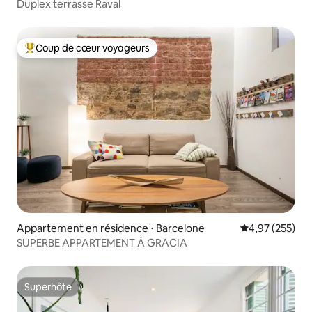
Duplex terrasse Raval
région. Venez profiter de tout ce que
cet endroit fantastique a à offrir.
Coup de cœur voyageurs
Coups de cœur voyageurs les plus appréciés
Appartement en résidence ⋅ Barcelone
Évaluation moy
4,97 (255)
SUPERBE APPARTEMENT À GRACIA
Superhôte
Superhôte