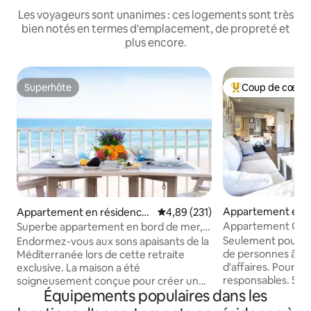
Les voyageurs sont unanimes : ces logements sont très
bien notés en termes d'emplacement, de propreté et
plus encore.
Superhôte
Coup de cœur 
Superhôte
Coups de cœur vo
Appartement en r
Appartement en résidence
Évaluation moyenne sur la base 
4,89 (231)
⋅ Barcelone
⋅ Gavà
Appartement Gaud
Superbe appartement en bord de mer,
inspirations mode
trois balcons, vue sur la mer
Seulement pour les
Endormez-vous aux sons apaisants de la
central et sûr.
de personnes âgée
Méditerranée lors de cette retraite
d'affaires. Pour l
exclusive. La maison a été
responsables. Si 
soigneusement conçue pour créer une
Équipements populaires dans les
pour faire la fête, 
harmonie avec le paysage environnant
autre appartemen
grâce à des finitions naturelles, des tons