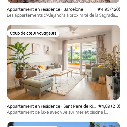
Appartement en résidence ⋅ Barcelone
Évaluation moy
4,93 (420)
Les appartements d'Alejandra à proximité de la Sagrada
Família...
Coup de cœur voyageurs
Coup de cœur voyageurs
Appartement en résidence ⋅ Sant Pere de Rib
Évaluation moy
4,89 (213)
es
Appartement de luxe avec vue sur mer et piscine |
Miramar par Palmera