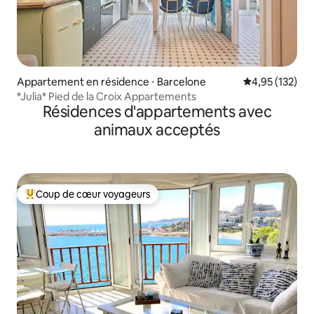
Appartement en résidence ⋅ Barcelone
Évaluation moy
4,95 (132)
*Julia* Pied de la Croix Appartements
Résidences d'appartements avec
animaux acceptés
Coup de cœur voyageurs
Coups de cœur voyageurs les plus appréciés