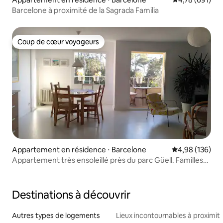
Barcelone à proximité de la Sagrada Familia
Coup de cœur voyageurs
Coup de cœur voyageurs
Appartement en résidence ⋅ Barcelone
Évaluation moy
4,98 (136)
Appartement très ensoleillé près du parc Güell. Familles
ou plus de 30 ans
Destinations à découvrir
Autres types de logements
Lieux incontournables à proximit