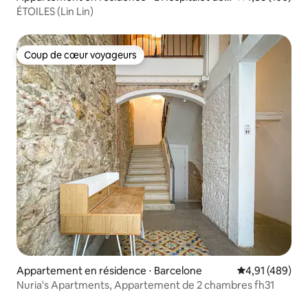
lobregat
ÉTOILES (Lin Lin)
Coup de cœur voyageurs
Coup de cœur voyageurs
Appartement en résidence ⋅ Barcelone
Évaluation moy
4,91 (489)
Nuria's Apartments, Appartement de 2 chambres fh31