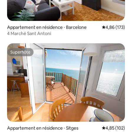
Appartement en résidence ⋅ Barcelone
Évaluation moy
4,86 (173)
4 Marché Sant Antoni
Superhôte
Superhôte
Appartement en résidence ⋅ Sitges
Évaluation moy
4,85 (102)