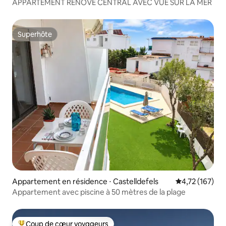
APPARTEMENT RÉNOVÉ CENTRAL AVEC VUE SUR LA MER
Superhôte
Superhôte
Appartement en résidence ⋅ Castelldefels
Évaluation moy
4,72 (167)
Appartement avec piscine à 50 mètres de la plage
Coup de cœur voyageurs