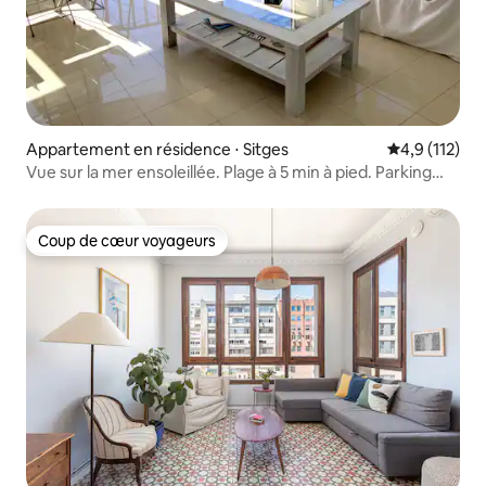
Appartement en résidence ⋅ Sitges
Évaluation mo
4,9 (112)
Vue sur la mer ensoleillée. Plage à 5 min à pied. Parking
gratuit
Coup de cœur voyageurs
Coup de cœur voyageurs