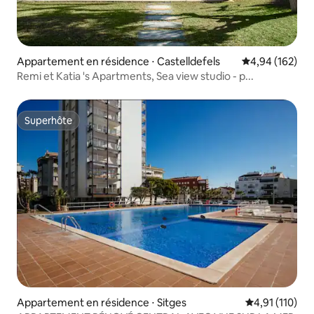
Appartement en résidence ⋅ Castelldefels
Évaluation moy
4,94 (162)
Remi et Katia 's Apartments, Sea view studio - p...
Superhôte
Superhôte
Appartement en résidence ⋅ Sitges
Évaluation moy
4,91 (110)