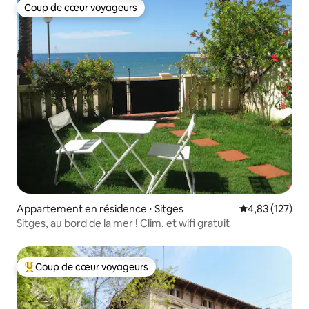
Coup de cœur voyageurs
Coup de cœur voyageurs
Appartement en résidence ⋅ Sitges
Évaluation moy
4,83 (127)
Sitges, au bord de la mer ! Clim. et wifi gratuit
Coup de cœur voyageurs
Coups de cœur voyageurs les plus appréciés