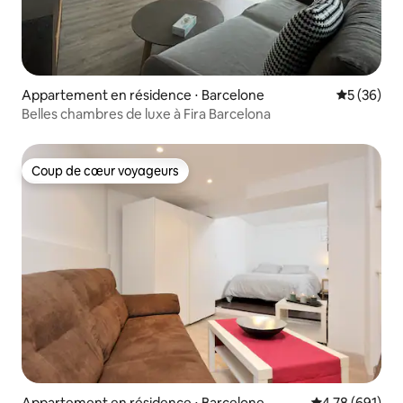
Appartement en résidence ⋅ Barcelone
Évaluation
5 (36)
Belles chambres de luxe à Fira Barcelona
Coup de cœur voyageurs
Coup de cœur voyageurs
Appartement en résidence ⋅ Barcelone
Évaluation moy
4,78 (691)