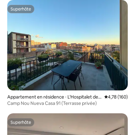
Superhôte
Superhôte
Appartement en résidence ⋅ L'Hospitalet de L
Évaluation moy
4,78 (160)
lobregat
Camp Nou Nueva Casa 91 (Terrasse privée)
Superhôte
Superhôte