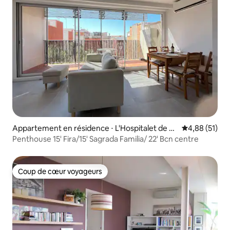
Appartement en résidence ⋅ L'Hospitalet de Ll
Évaluation mo
4,88 (51)
obregat
Penthouse 15' Fira/15' Sagrada Familia/ 22' Bcn centre
Coup de cœur voyageurs
Coup de cœur voyageurs