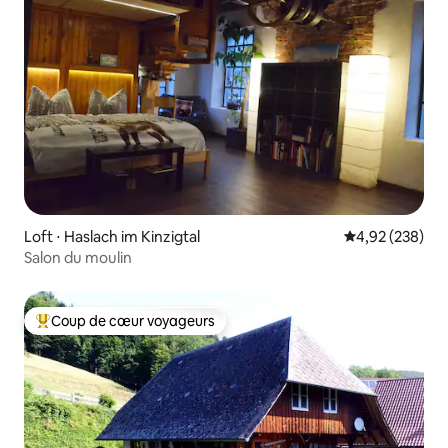
Loft ⋅ Haslach im Kinzigtal
Évaluation moy
4,92 (238)
Salon du moulin
Coup de cœur voyageurs
Coups de cœur voyageurs les plus appréciés