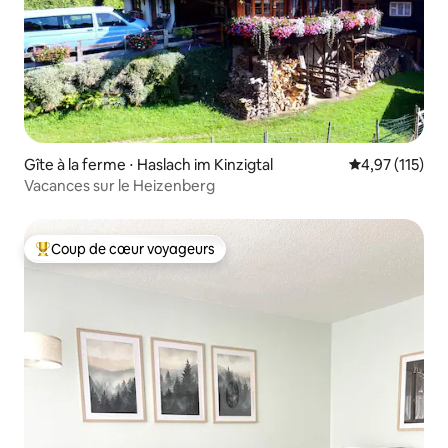
Gîte à la ferme ⋅ Haslach im Kinzigtal
Évaluation moy
4,97 (115)
Vacances sur le Heizenberg
Coup de cœur voyageurs
Coups de cœur voyageurs les plus appréciés