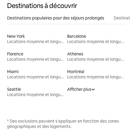
Destinations à découvrir
Destinations populaires pour des séjours prolongés
Destinati
New York
Barcelone
Locations moyenne et longue durée
Locations moyenne et longue durée
Florence
Athènes
Locations moyenne et longue durée
Locations moyenne et longue durée
Miami
Montréal
Locations moyenne et longue durée
Locations moyenne et longue durée
Seattle
Afficher plus
Locations moyenne et longue durée
* Des exclusions peuvent s'appliquer en fonction des zones
géographiques et des logements.