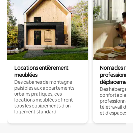
Locations entièrement
Nomades num
meublées
professionnel
déplacement
Des cabanes de montagne
paisibles aux appartements
Des hébergem
urbains pratiques, ces
confortables p
locations meublées offrent
professionnels
tous les équipements d'un
télétravail dis
logement standard.
et d'espaces de