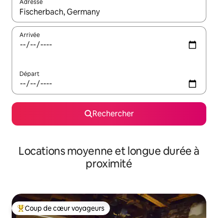
Adresse
Lorsque les résultats s'affichent, utilisez les flèches vers le hau
Arrivée
Départ
Rechercher
Locations moyenne et longue durée à
proximité
Coup de cœur voyageurs
Coups de cœur voyageurs les plus appréciés