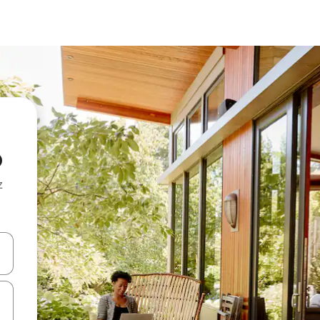
p
z
hes vers le haut et vers le bas pour les parcourir ou en appuyant et en fai