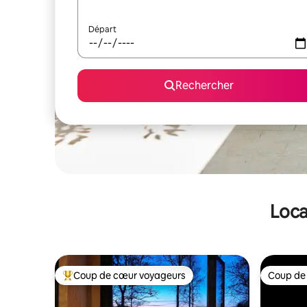
Départ
Rechercher
Loca
Coup de cœur voyageurs
Coup de
Coups de cœur voyageurs les plus appréciés
Coup de