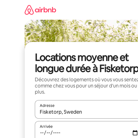
Aller
directement
au
contenu
Locations moyenne et
longue durée à Fisketor
Découvrez des logements où vous vous sente
comme chez vous pour un séjour d'un mois ou
plus.
Adresse
Lorsque les résultats s'affichent, utilisez les flèc
Arrivée