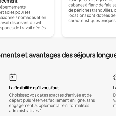
acement
cabanes à flanc de falais
hébergements
de péniches tranquilles, 
rtables pour les
locations sont dotées de
ssionnels nomades et en
caractéristiques uniques
ravail disposant du wifi
espaces de travail dédiés.
ments et avantages des séjours longu
La flexibilité qu'il vous faut
L
Choisissez vos dates exactes d'arrivée et de
D
départ puis réservez facilement en ligne, sans
v
engagement supplémentaire ni formalités
m
administratives.*