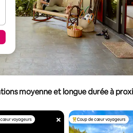
tions moyenne et longue durée à prox
 cœur voyageurs
Coup de cœur voyageurs
 cœur voyageurs
Coups de cœur voyageurs les p