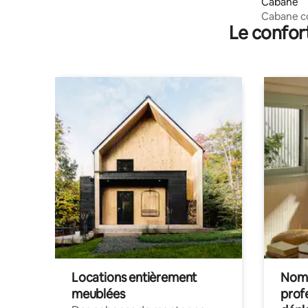
Cabane
Cabane c
Le confor
Locations entièrement
Noma
meublées
prof