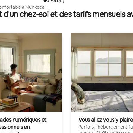
Évaluation moyenne sur la base de 31 comme
4,84 (31)
onfortable à Munkedal
t d'un chez-soi et des tarifs mensuels 
des numériques et
Vous allez vous y plaire
essionnels en
Parfois, l'hébergement fai
voyage. Qu'il s'agisse de