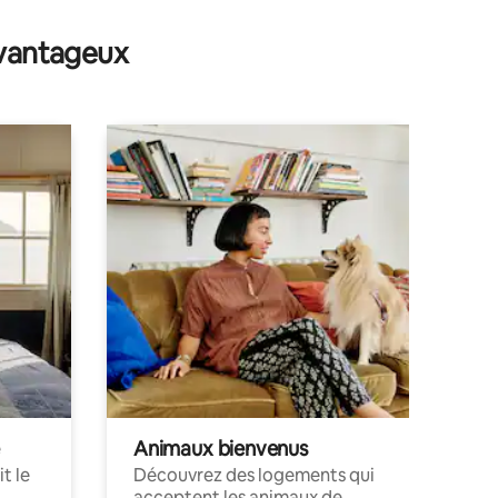
ntaires : 4,84 sur 5
avantageux
Animaux bienvenus
t le
Découvrez des logements qui
acceptent les animaux de