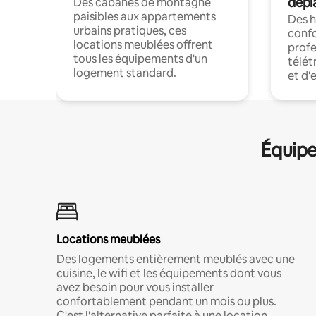
dépl
Des cabanes de montagne
paisibles aux appartements
Des 
urbains pratiques, ces
confo
locations meublées offrent
profe
tous les équipements d'un
télét
logement standard.
et d'
Équipe
Locations meublées
Des logements entièrement meublés avec une
cuisine, le wifi et les équipements dont vous
avez besoin pour vous installer
confortablement pendant un mois ou plus.
C'est l'alternative parfaite à une location