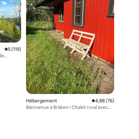
Évaluation moyenne sur la base de 119 commentaires : 5 sur 5
5 (119)
de
Hébergement
Évaluation moyenne su
4,88 (76)
Bienvenue à Bräken ! Chalet rural avec
cheminée