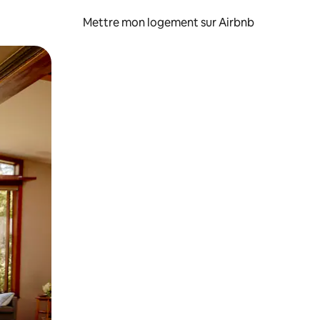
Mettre mon logement sur Airbnb
sant glisser.