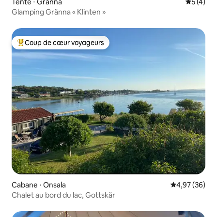
Tente ⋅ Gränna
Évaluatio
5 (4)
Glamping Gränna « Klinten »
Coup de cœur voyageurs
Coups de cœur voyageurs les plus appréciés
Cabane ⋅ Onsala
Évaluation mo
4,97 (36)
Chalet au bord du lac, Gottskär