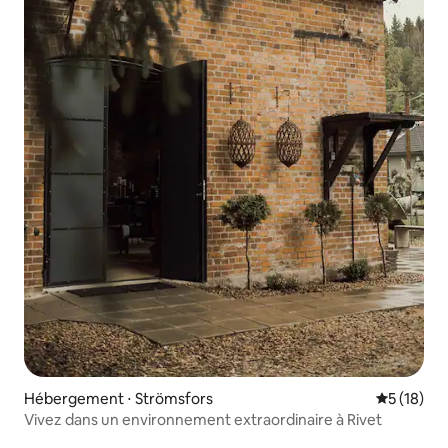
Hébergement ⋅ Strömsfors
Évaluation
5 (18)
Vivez dans un environnement extraordinaire à Rivet