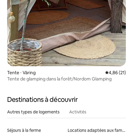
Tente ⋅ Väring
Évaluation mo
4,86 (21)
Tente de glamping dans la forêt/Nordom Glamping
Destinations à découvrir
Autres types de logements
Activités
Séjours à la ferme
Locations adaptées aux familles