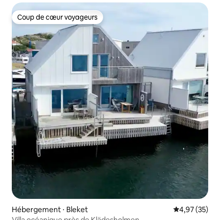
Coup de cœur voyageurs
Coup de cœur voyageurs
Hébergement ⋅ Bleket
Évaluation mo
4,97 (35)
Villa océanique près de Klädesholmen