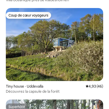
Coup de cœur voyageurs
Coup de cœur voyageurs
Tiny house ⋅ Uddevalla
Évaluation mo
4,93 (46)
Découvrez la capsule de la forêt
Superhôte
Superhôte