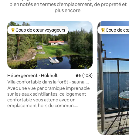
bien notés en termes d'emplacement, de propreté et
plus encore.
Coup de cœur voyageurs
Coup de cœur 
Coups de cœur voyageurs les plus appréciés
Coups de cœur vo
Hébergement ⋅ Hökhult
Évaluation moyenne sur la ba
5 (108)
Villa confortable dans la forêt - sauna,
bain à remous et ponton privé
Avec une vue panoramique imprenable
sur les eaux scintillantes, ce logement
confortable vous attend avec un
emplacement hors du commun.
Installez-vous sur le balcon et profitez
d'un coucher de soleil indescriptible sur
l'eau depuis le jacuzzi, prenez un bain
rafraîchissant depuis votre propre
ponton ou un bain de sauna chaud