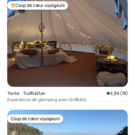
Coup de cœur voyageurs
Coups de cœur voyageurs les plus appréciés
Tente ⋅ Trollhättan
Évaluation mo
4,94 (18)
Expérience de glamping avec Grillkåta
Coup de cœur voyageurs
Coup de cœur voyageurs