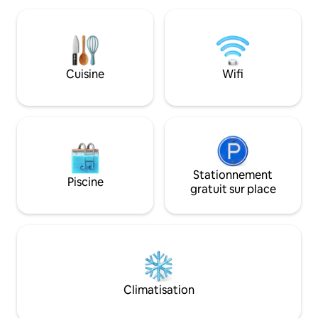
Vingt ans plus ta
Lake, Tamarack Brewing, Lift Coffee, et
parvenus. Cette m
plus encore. Restez au chaud toute
avec mes propres m
l'année avec les mini-splits CVC. Que
désir de créer qu
vous sirotiez un café sur la terrasse en
significatif pour no
regardant les cerfs se promener ou que
C'est le mélange 
Cuisine
Wifi
vous vous détendiez dans le jacuzzi
rustique et confo
après une randonnée dans le parc
chez vous.
national de Glacier, votre séjour sera
rempli de moments inoubliables.
Stationnement
Piscine
gratuit sur place
Climatisation