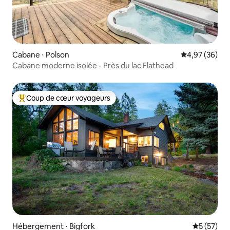
Cabane ⋅ Polson
Évaluation mo
4,97 (36)
Cabane moderne isolée - Près du lac Flathead
Coup de cœur voyageurs
Coups de cœur voyageurs les plus appréciés
Hébergement ⋅ Bigfork
Évaluation
5 (57)