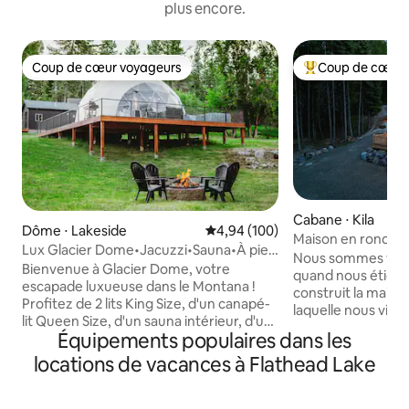
plus encore.
Coup de cœur voyageurs
Coup de cœur 
Coup de cœur voyageurs
Coups de cœur vo
Cabane ⋅ Kila
Dôme ⋅ Lakeside
Évaluation moyenne sur la base 
4,94 (100)
Maison en rondins 
Lux Glacier Dome•Jacuzzi•Sauna•À pied
parc Glacier
Nous sommes venu
du lac Flathead
Bienvenue à Glacier Dome, votre
quand nous étions
escapade luxueuse dans le Montana !
construit la maiso
Profitez de 2 lits King Size, d'un canapé-
laquelle nous vivi
lit Queen Size, d'un sauna intérieur, d'un
mains et outils. J
Équipements populaires dans les
jacuzzi, d'un feu de camp, d'un cornhole,
amoureuse de l'ode
d'une télévision, d'une salle de bain
locations de vacances à Flathead Lake
texture du bois et 
complète, d'une kitchenette, d'un lave-
l'ancienne. Je me suis dit qu'un jour je
linge/sèche-linge et d'une connexion
construirais aussi
Wi-Fi rapide. À quelques pas de Flathead