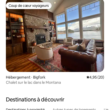
Coup de cœur voyageurs
Coup de cœur voyageurs
Hébergement ⋅ Bigfork
Évaluation mo
4,95 (20)
Chalet sur le lac dans le Montana
Destinations à découvrir
Destinations à proximité
Autres types de logements
Lie