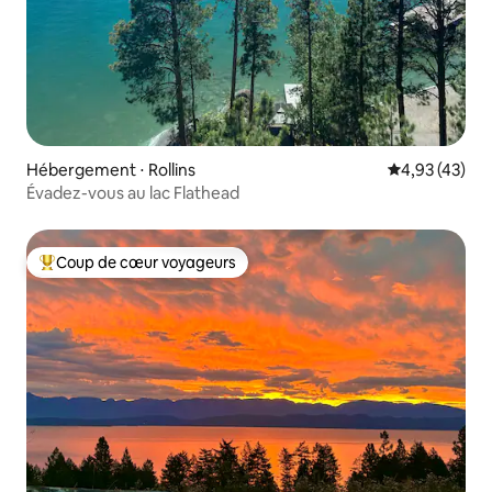
Hébergement ⋅ Rollins
Évaluation mo
4,93 (43)
Évadez-vous au lac Flathead
Coup de cœur voyageurs
Coups de cœur voyageurs les plus appréciés