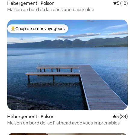
Hébergement ⋅ Polson
Évaluation
5 (10)
Maison au bord du lac dans une baie isolée
Coup de cœur voyageurs
Coups de cœur voyageurs les plus appréciés
Hébergement ⋅ Polson
Évaluation
5 (39)
Maison en bord de lac Flathead avec vues imprenables