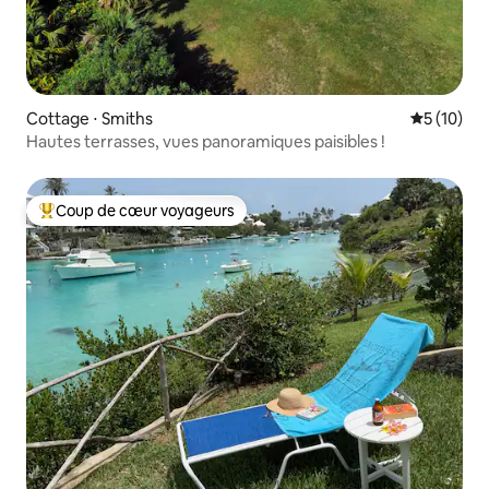
Cottage ⋅ Smiths
Évaluation
5 (10)
Hautes terrasses, vues panoramiques paisibles !
Coup de cœur voyageurs
Coups de cœur voyageurs les plus appréciés